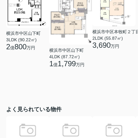
横浜市中区本牧町２丁
横浜市中区山下町
2LDK (55.87㎡)
3LDK (90.22㎡)
3,690
2
800
万円
億
万円
横浜市中区山下町
4LDK (87.72㎡)
1
1,799
億
万円
よく見られている物件