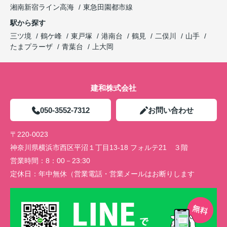
湘南新宿ライン高海
東急田園都市線
駅から探す
三ツ境
鶴ケ峰
東戸塚
港南台
鶴見
二俣川
山手
たまプラーザ
青葉台
上大岡
建和株式会社
050-3552-7312
お問い合わせ
〒220-0023
神奈川県横浜市西区平沼１丁目13-18 フォルテ21 ３階
営業時間：
8：00－23:30
定休日：
年中無休（営業電話・営業メールはお断りします