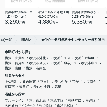
横浜市都筑区荏田南１丁目
横浜市鶴見区市場上町
横浜市青葉区榎が丘
4LDK (90.41㎡)
4LDK (87.06㎡)
3LDK (78.30㎡)
1
3,290
4,380
5,380
万円
万円
万円
買)一覧
関内駅
★仲介手数料無料★センチュリー横浜関内
市区町村から探す
横浜市青葉区
横浜市港北区
横浜市旭区
横浜市戸塚区
横浜市鶴見区
横浜市金沢区
横浜市神奈川区
横浜市中区
横浜市南区
横浜市港南区
町名から探す
上矢部町
新吉田東
下田町
美しが丘
芹が谷
港南台
富岡西
菅田町
美しが丘西
馬場
沿線から探す
ブルーライン
京浜東北線
京急本線
相鉄本線
根岸線
湘南新宿ライン宇須
横須賀線
東急東横線