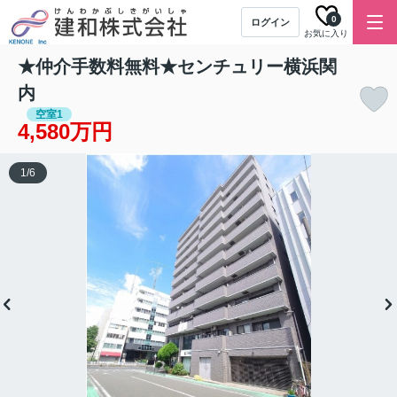
0
ログイン
お気に入り
★仲介手数料無料★センチュリー横浜関
内
空室1
4,580万円
1
/
6