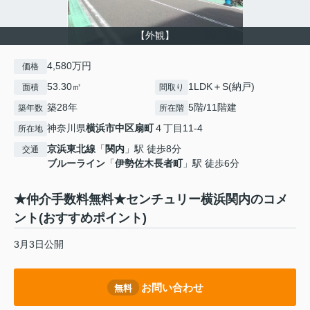
【外観】
4,580万円
価格
53.30㎡
1LDK＋S(納戸)
面積
間取り
築28年
5階/11階建
築年数
所在階
神奈川県
横浜市中区
扇町
４丁目11-4
所在地
京浜東北線
「
関内
」駅 徒歩8分
交通
ブルーライン
「
伊勢佐木長者町
」駅 徒歩6分
★仲介手数料無料★センチュリー横浜関内のコメ
ント(おすすめポイント)
3月3日公開
お問い合わせ
無料