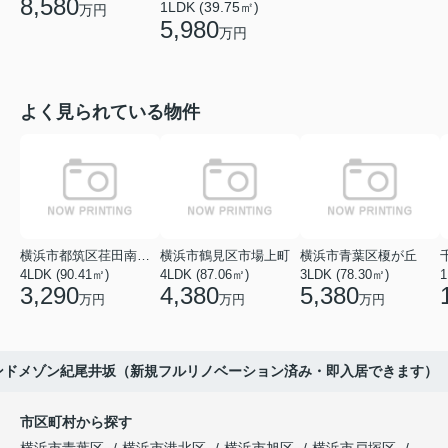
8,580
1LDK (39.75㎡)
万円
5,980
万円
よく見られている物件
横浜市都筑区荏田南１丁目
横浜市鶴見区市場上町
横浜市青葉区榎が丘
4LDK (90.41㎡)
4LDK (87.06㎡)
3LDK (78.30㎡)
1
3,290
4,380
5,380
万円
万円
万円
ンドメゾン紀尾井坂（新規フルリノベーション済み・即入居できます）
市区町村から探す
横浜市青葉区
横浜市港北区
横浜市旭区
横浜市戸塚区