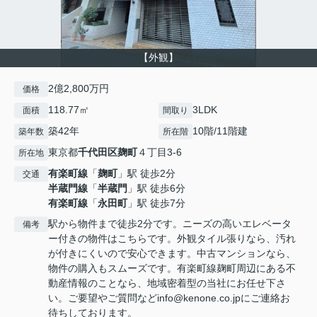
【外観】
2億2,800万円
価格
118.77㎡
3LDK
面積
間取り
築42年
10階/11階建
築年数
所在階
東京都
千代田区
麹町
４丁目3-6
所在地
有楽町線
「
麹町
」駅 徒歩2分
交通
半蔵門線
「
半蔵門
」駅 徒歩6分
有楽町線
「
永田町
」駅 徒歩7分
駅から物件まで徒歩2分です。ニーズの高いエレベータ
備考
ー付きの物件はこちらです。外観タイル張りなら、汚れ
が付きにくいので安心できます。中古マンションなら、
物件の購入もスムーズです。有楽町線麹町周辺にある不
動産情報のことなら、地域密着型の当社にお任せ下さ
い。ご要望やご質問などinfo@kenone.co.jpにご連絡お
待ちしております。