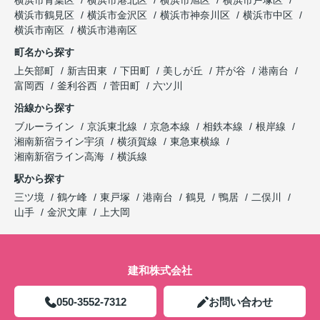
横浜市鶴見区
横浜市金沢区
横浜市神奈川区
横浜市中区
横浜市南区
横浜市港南区
町名から探す
上矢部町
新吉田東
下田町
美しが丘
芹が谷
港南台
富岡西
釜利谷西
菅田町
六ツ川
沿線から探す
ブルーライン
京浜東北線
京急本線
相鉄本線
根岸線
湘南新宿ライン宇須
横須賀線
東急東横線
湘南新宿ライン高海
横浜線
駅から探す
三ツ境
鶴ケ峰
東戸塚
港南台
鶴見
鴨居
二俣川
山手
金沢文庫
上大岡
建和株式会社
050-3552-7312
お問い合わせ