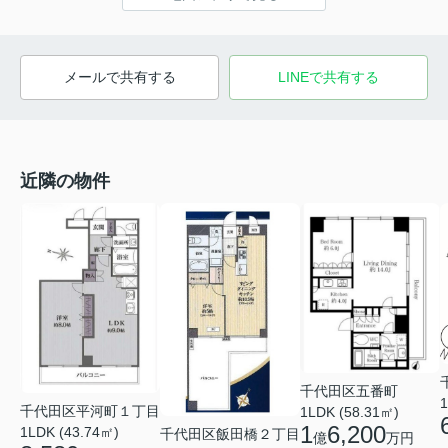
メールで共有する
LINEで共有する
近隣の物件
千代田区五番町
1
千代田区平河町１丁目
1LDK (58.31㎡)
1
6,200
1LDK (43.74㎡)
千代田区飯田橋２丁目
億
万円