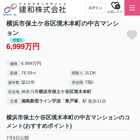
0
ログイン
お気に入り
横浜市保土ケ谷区境木本町の中古マンシ
ョン
空室1
6,999万円
6,999万円
価格
76.59㎡
3LDK
面積
間取り
築22年
7階/-
築年数
所在階
神奈川県
横浜市保土ケ谷区
境木本町
所在地
湘南新宿ライン宇須
「
東戸塚
」駅 徒歩11分
交通
横浜市保土ケ谷区境木本町の中古マンションのコ
メント(おすすめポイント)
7月6日公開