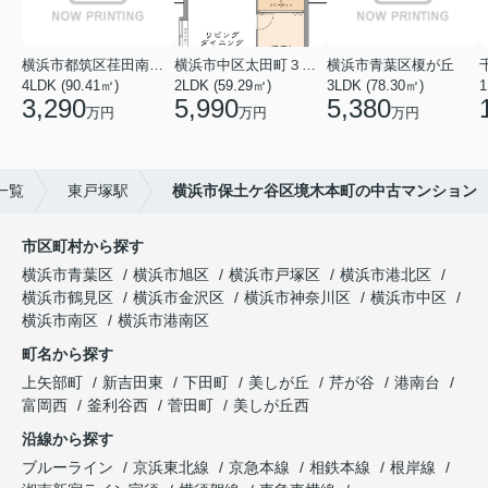
横浜市都筑区荏田南１丁目
横浜市中区太田町３丁目
横浜市青葉区榎が丘
4LDK (90.41㎡)
2LDK (59.29㎡)
3LDK (78.30㎡)
1
3,290
5,990
5,380
万円
万円
万円
一覧
東戸塚駅
横浜市保土ケ谷区境木本町の中古マンション
市区町村から探す
横浜市青葉区
横浜市旭区
横浜市戸塚区
横浜市港北区
横浜市鶴見区
横浜市金沢区
横浜市神奈川区
横浜市中区
横浜市南区
横浜市港南区
町名から探す
上矢部町
新吉田東
下田町
美しが丘
芹が谷
港南台
富岡西
釜利谷西
菅田町
美しが丘西
沿線から探す
ブルーライン
京浜東北線
京急本線
相鉄本線
根岸線