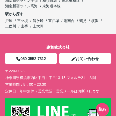
湘南新宿ライン宇須
横須賀線
東急東横線
湘南新宿ライン高海
東海道本線
駅から探す
戸塚
三ツ境
鶴ケ峰
東戸塚
港南台
鶴見
横浜
二俣川
山手
上大岡
建和株式会社
050-3552-7312
お問い合わせ
〒220-0023
神奈川県横浜市西区平沼１丁目13-18 フォルテ21 ３階
営業時間：
8：00－23:30
定休日：
年中無休（営業電話・営業メールはお断りします