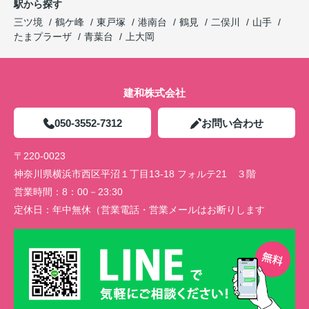
駅から探す
三ツ境
鶴ケ峰
東戸塚
港南台
鶴見
二俣川
山手
たまプラーザ
青葉台
上大岡
建和株式会社
050-3552-7312
お問い合わせ
〒220-0023
神奈川県横浜市西区平沼１丁目13-18 フォルテ21 ３階
営業時間：
8：00－23:30
定休日：
年中無休（営業電話・営業メールはお断りします