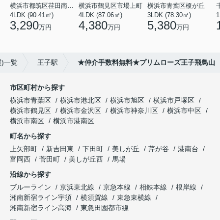
横浜市都筑区荏田南１丁目
横浜市鶴見区市場上町
横浜市青葉区榎が丘
4LDK (90.41㎡)
4LDK (87.06㎡)
3LDK (78.30㎡)
1
3,290
4,380
5,380
万円
万円
万円
)一覧
王子駅
★仲介手数料無料★プリムローズ王子飛鳥山
市区町村から探す
横浜市青葉区
横浜市港北区
横浜市旭区
横浜市戸塚区
横浜市鶴見区
横浜市金沢区
横浜市神奈川区
横浜市中区
横浜市南区
横浜市港南区
町名から探す
上矢部町
新吉田東
下田町
美しが丘
芹が谷
港南台
富岡西
菅田町
美しが丘西
馬場
沿線から探す
ブルーライン
京浜東北線
京急本線
相鉄本線
根岸線
湘南新宿ライン宇須
横須賀線
東急東横線
湘南新宿ライン高海
東急田園都市線