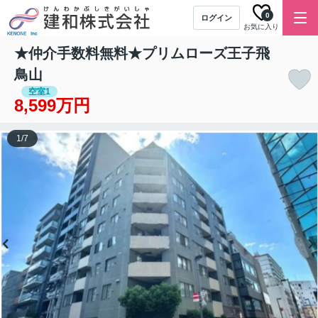
0
ログイン
お気に入り
★仲介手数料無料★プリムローズ王子飛
鳥山
空室1
8,599万円
1
/
7