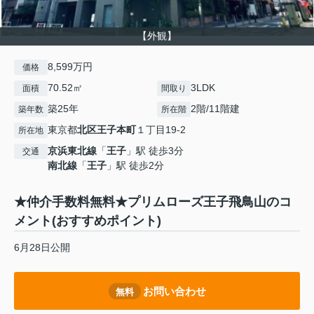
【外観】
8,599万円
価格
70.52㎡
3LDK
面積
間取り
築25年
2階/11階建
築年数
所在階
東京都
北区
王子本町
１丁目19-2
所在地
京浜東北線
「
王子
」駅 徒歩3分
交通
南北線
「
王子
」駅 徒歩2分
★仲介手数料無料★プリムローズ王子飛鳥山のコ
メント(おすすめポイント)
6月28日公開
お問い合わせ
無料