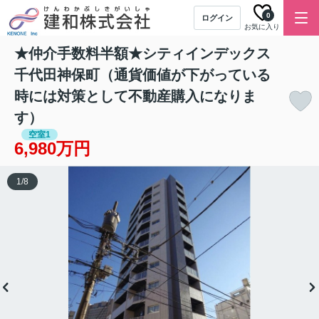
0
ログイン
お気に入り
★仲介手数料半額★シティインデックス
千代田神保町（通貨価値が下がっている
時には対策として不動産購入になりま
す）
空室1
6,980万円
1
/
8