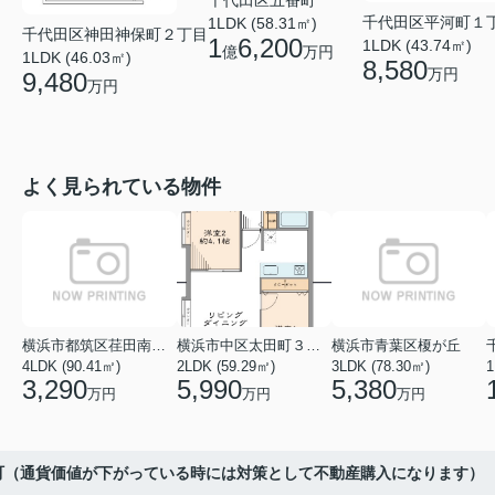
千代田区五番町
千代田区平河町１
1LDK (58.31㎡)
千代田区神田神保町２丁目
1
6,200
1LDK (43.74㎡)
億
万円
1LDK (46.03㎡)
8,580
万円
9,480
万円
よく見られている物件
横浜市都筑区荏田南１丁目
横浜市中区太田町３丁目
横浜市青葉区榎が丘
4LDK (90.41㎡)
2LDK (59.29㎡)
3LDK (78.30㎡)
1
3,290
5,990
5,380
万円
万円
万円
町（通貨価値が下がっている時には対策として不動産購入になります）