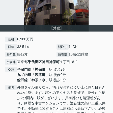
【外観】
6,980万円
価格
32.51㎡
1LDK
面積
間取り
築12年
10階/12階建
築年数
所在階
東京都
千代田区
神田神保町
１丁目18-2
所在地
半蔵門線
「
神保町
」駅 徒歩2分
交通
丸ノ内線
「
淡路町
」駅 徒歩9分
総武線
「
御茶ノ水
」駅 徒歩9分
外観タイル張りなら、汚れが付きにくい上に見た目もき
備考
れいに整います。駅へのアクセスも良好で、物件から徒
歩2分圏内に駅がございます。共有部分も清潔感があ
り、綺麗な中古マンションです。遮音性の高い二重天井
です。不動産に関することは建和にお尋ね下さい。経験