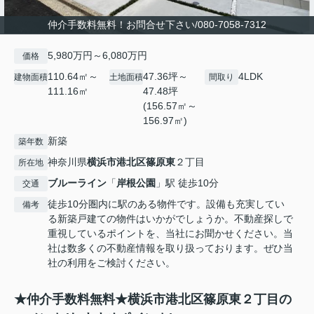
仲介手数料無料！お問合せ下さい/080-7058-7312
5,980万円～6,080万円
価格
110.64㎡～
47.36坪～
4LDK
建物面積
土地面積
間取り
111.16㎡
47.48坪
(156.57㎡～
156.97㎡)
新築
築年数
神奈川県
横浜市港北区
篠原東
２丁目
所在地
ブルーライン
「
岸根公園
」駅 徒歩10分
交通
徒歩10分圏内に駅のある物件です。設備も充実してい
備考
る新築戸建ての物件はいかがでしょうか。不動産探しで
重視しているポイントを、当社にお聞かせください。当
社は数多くの不動産情報を取り扱っております。ぜひ当
社の利用をご検討ください。
★仲介手数料無料★横浜市港北区篠原東２丁目の