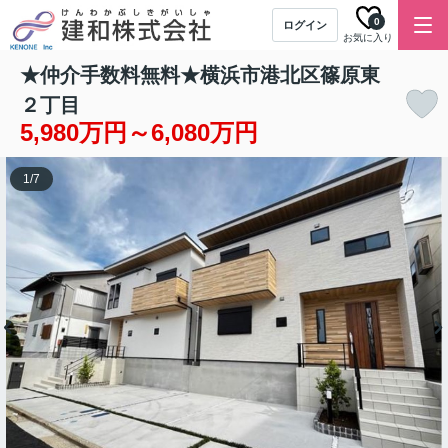
0
ログイン
お気に入り
★仲介手数料無料★横浜市港北区篠原東
２丁目
5,980万円～6,080万円
1
/
7