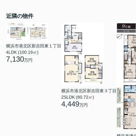
近隣の物件
横浜市港北区新吉田東１丁目
4LDK (100.19㎡)
7,130
万円
横浜市港北区新吉田東３丁目
2SLDK (80.72㎡)
4,449
万円
横浜市港