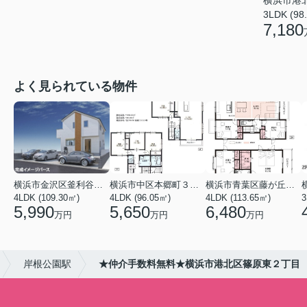
3LDK (98
7,180
よく見られている物件
横浜市金沢区釜利谷東４丁目
横浜市中区本郷町３丁目
横浜市青葉区藤が丘１丁目
4LDK (109.30㎡)
4LDK (96.05㎡)
4LDK (113.65㎡)
3
5,990
5,650
6,480
万円
万円
万円
岸根公園駅
★仲介手数料無料★横浜市港北区篠原東２丁目