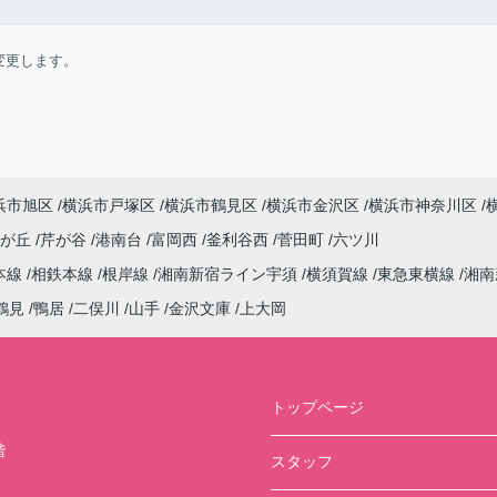
変更します。
浜市旭区
横浜市戸塚区
横浜市鶴見区
横浜市金沢区
横浜市神奈川区
しが丘
芹が谷
港南台
富岡西
釜利谷西
菅田町
六ツ川
本線
相鉄本線
根岸線
湘南新宿ライン宇須
横須賀線
東急東横線
湘南
鶴見
鴨居
二俣川
山手
金沢文庫
上大岡
トップページ
階
スタッフ