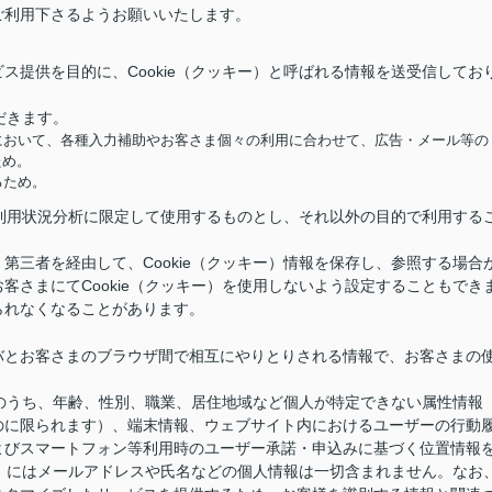
ご利用下さるようお願いいたします。
ス提供を目的に、Cookie（クッキー）と呼ばれる情報を送受信してお
だきます。
において、各種入力補助やお客さま個々の利用に合わせて、広告・メール等の
ため。
るため。
供と利用状況分析に限定して使用するものとし、それ以外の目的で利用する
第三者を経由して、Cookie（クッキー）情報を保存し、参照する場合
客さまにてCookie（クッキー）を使用しないよう設定することもでき
られなくなることがあります。
バとお客さまのブラウザ間で相互にやりとりされる情報で、お客さまの
情報のうち、年齢、性別、職業、居住地域など個人が特定できない属性情報
のに限られます）、端末情報、ウェブサイト内におけるユーザーの行動
よびスマートフォン等利用時のユーザー承諾・申込みに基づく位置情報
キー）にはメールアドレスや氏名などの個人情報は一切含まれません。なお