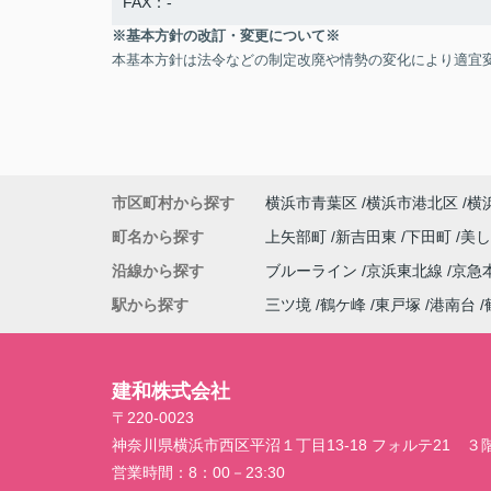
FAX：-
※基本方針の改訂・変更について※
本基本方針は法令などの制定改廃や情勢の変化により適宜
市区町村から探す
横浜市青葉区
横浜市港北区
横
町名から探す
上矢部町
新吉田東
下田町
美
沿線から探す
ブルーライン
京浜東北線
京急
駅から探す
三ツ境
鶴ケ峰
東戸塚
港南台
建和株式会社
〒220-0023
神奈川県横浜市西区平沼１丁目13-18 フォルテ21 ３
営業時間：
8：00－23:30