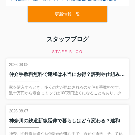
7058-7312
更新情報一覧
2026.08.06
チェックする
令和８年８月６日 新規公開物件
→
スタッフブログ
マイホーム購入“虎の巻
を作成致しました。
これに沿って進めていけば、初めてマイホームを購入する方
でも、わかりやすく、
STAFF BLOG
しかもお客様主導でスムーズに理想の家に近づけます。
『道しるべ』
最後まで進めますと、あなたの家さがしの
が
2026.08.08
出来上がるようにしてあります。
『道しるべ』
仲介手数料無料で建和は本当にお得？評判や仕組みをわかりやすく解説
この、
を武器にして理想の家を勝ちとって下さ
い！
家を購入するとき、多くの方が気にされるのが仲介手数料です。
2026.08.05
数十万円から場合によっては100万円近くになることもあり、少し
でも抑えたいと考えるのは自然なことです。そこで注目されてい
るのが、建和の仲介手数料無料サービスです。仲介手数料 無料 建
和 評判といった言葉で情報収集をされている方の中には、本当に
2026.08.07
チェックする
令和８年８月５
日 新規公開物件
→
無料で大丈夫なのか、サービスの質に問題はないのかと不安をお
神奈川の鉄道新線延伸で暮らしはどう変わる？建和なら仲介手数料無料で有利な不動産購入が可能
持ちの方もいるでしょう。このページでは、建和が掲げる仲介手
住宅の購入で一番重要なのは「資金計画」です。住宅が
数料最大無料の仕組みやメリット、利用時の注意点、さらには評
欲しい場合、物件探しは一生懸命やるけど、資金計画は
判や問い合わせ方法まで、順を追ってわかりやすく解説します。
神奈川の鉄道新線や延伸計画が進む中で、通勤や通学、そして休