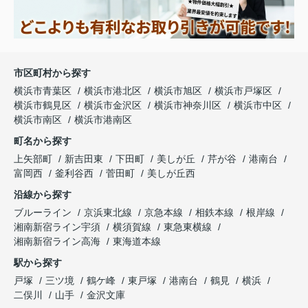
市区町村から探す
横浜市青葉区
横浜市港北区
横浜市旭区
横浜市戸塚区
横浜市鶴見区
横浜市金沢区
横浜市神奈川区
横浜市中区
横浜市南区
横浜市港南区
町名から探す
上矢部町
新吉田東
下田町
美しが丘
芹が谷
港南台
富岡西
釜利谷西
菅田町
美しが丘西
沿線から探す
ブルーライン
京浜東北線
京急本線
相鉄本線
根岸線
湘南新宿ライン宇須
横須賀線
東急東横線
湘南新宿ライン高海
東海道本線
駅から探す
戸塚
三ツ境
鶴ケ峰
東戸塚
港南台
鶴見
横浜
二俣川
山手
金沢文庫