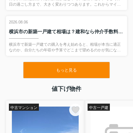
なんとなーくな方が実は多いんです。住宅ローンの事前
読み進めていただくことで、同じ予算でもより有利に住宅購入を
日の過ごし方まで、大きく変わりつつあります。これからマイホ
審査はお客様が直接金融機関に出向いて頂いても出来ま
進めるため...
ームを購入しようと考えている方にとって、沿線価値や将来の地
すが非常に手間がかかりますので、ぜひ私にお申し付け
価動向をどう見極めるかは、とても重要なテーマです。一方で、
鉄道計画の情報収集やエリア選び、さらに資金計画まで、すべて
下さい！代行させて頂きます！手間も時間も必要ありま
2026.08.06
を自分たちだけで判断するのは簡単ではありません。そこで、不
せん。もちろん無料で対応します！
横浜市の新築一戸建て相場は？建和なら仲介手数料無料で賢く購入
動産のプロとして神奈川の鉄道新線・延伸エリアに精通し、しか
も建和なら仲介手数料無料で有利な不動産購入をサポートできま
2026.08.04
す。このページでは、鉄道網の変化が暮らしや不動産価格に与え
横浜市で新築一戸建ての購入を考え始めると、相場が本当に適正
る影響と、建和を活用した賢いマイホーム戦略について、分かり
なのか、自分たちの年収や予算でどこまで望めるのかが気になっ
やすく解説していきま...
てきますよね。さらに、エリアごとの価格差や、駅からの距離、
チェックする
令和８年８月４日
新規公開物件
→
間取りの違いでどれくらい金額が変わるのかも、初めての住宅購
入ではイメージしにくいポイントです。そこで本記事では、横浜
もっと見る
建和（けんわ）では「仲介手数料最大無料」でご紹介できる
市の新築一戸建て相場を住宅購入者目線で整理しながら、失敗し
物件は、東京、神奈川全域で２万件以上ございます！ただし
ない予算の組み立て方や、同じ物件でも購入条件を工夫すること
広告ができる物件はごくわずかです、、建和（けんわ）で
で総支出を抑えるコツをわかりやすく解説します。また、建和な
値下げ物件
は、全ての流通物件がリアルタイムでネットでご覧いただけ
ら★仲介手数料無料★で新築一戸建てを購入できるため、諸費用
を抑えつつ有利にマイホームを検討したい方にも役立つ内容とな
るシステムを導入しています。
っています。これから...
フリーメール、ニックネームでもかまいません。ぜひ、ご希
中古マンション
中古一戸建
望物件詳細を会員登録や「info@kenone.co.jp」
「http://www.kenone.co.jp/member/ 」からご連絡下さい。
お
電話でも対応可能です「050-3552-7312」「080-7058-7312」
までお気軽にご一報下さい！
LINEでの対応も可能です！こち
らのリンクにアクセスして下さい！