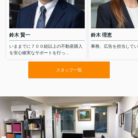
今後の不動産仲介手数料最大無料の
スムーズに購入できた
建和様、ご活躍、お祈り申し上げま
早かったからこそだと
す。
こちらの都合に合った
めに連絡下さり、質問
本当にありがとうございました。
かつ的確に答えて下さ
鈴木 賢一
鈴木 理恵
かったです。
本来なら、建和さんの
いままでに７００組以上の不動産購入
事務、広告を担当して
さんに不動産仲介手料
を安心確実なサポートを行っ...
いです。
東京、神奈川の皆様、
スタッフ一覧
オススメします！！ 満
いがありますから。
本当にお世話になりま
ありがとうございまし