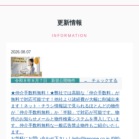
更新情報
INFORMATION
2026.08.07
チェックする
令和８年８月７
日
新規公開物件
→
★仲介手数料無料！★弊社では高額な「仲介手数料」が
無料で対応可能です！他社より諸経費が大幅に削減出来
ます！ネット・チラシ情報誌で見られるほとんどの物件
が「仲介手数料無料」か「半額」で対応が可能です。物
件のお知らせメールと物件検索システムを導入していま
す。仲介手数料無料な一般広告禁止物件もご紹介いたし
ます。
お気軽にお問い合わせ下さい！/info@kenone.co.jp /080-