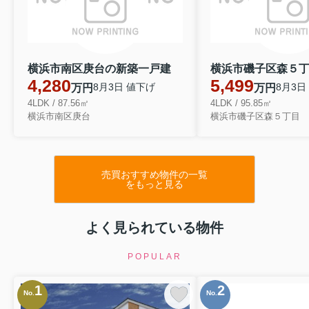
横浜市南区庚台の新築一戸建
4,280
5,499
8月3日 値下げ
8月3日
万円
万円
4LDK / 87.56㎡
4LDK / 95.85㎡
横浜市南区庚台
横浜市磯子区森５丁目
売買おすすめ物件の一覧
をもっと見る
よく見られている物件
POPULAR
1
2
No.
No.