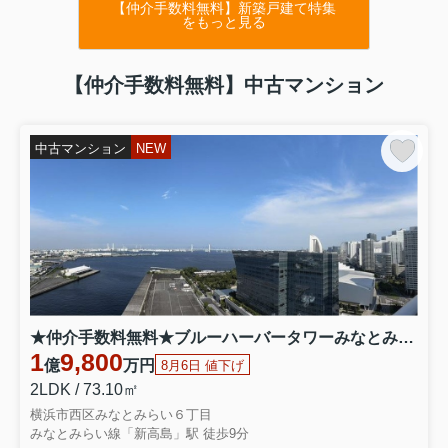
【仲介手数料無料】新築戸建て特集
をもっと見る
【仲介手数料無料】中古マンション
中古マンション
NEW
★仲介手数料無料★ブルーハーバータワーみなとみらい 1908
1
9,800
億
万円
8月6日 値下げ
2LDK / 73.10㎡
横浜市西区みなとみらい６丁目
みなとみらい線「新高島」駅 徒歩9分