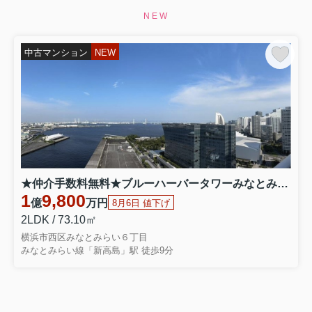
NEW
中古マンション
NEW
★仲介手数料無料★ブルーハーバータワーみなとみらい 1908
1
9,800
億
万円
8月6日 値下げ
2LDK / 73.10㎡
横浜市西区みなとみらい６丁目
みなとみらい線「新高島」駅 徒歩9分