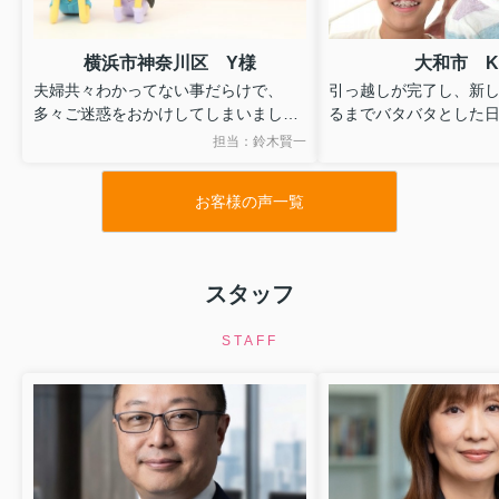
横浜市神奈川区 Y様
大和市 
夫婦共々わかってない事だらけで、
引っ越しが完了し、新
多々ご迷惑をおかけしてしまいました
るまでバタバタとした
が・・・ひとつづつご丁寧に説明・解
います。
担当：鈴木賢一
決して下さり安心して何でも相談しだ
インターネット検索で
り、お任せすることができました。
見つけ、最初は、他社
お客様の声一覧
お忙しい中、いつも迅速に対応して
ていましたが、物件の
頂き、本当に感謝しております。（深
をせず、まずは来社す
夜でもご対応いただきました）
れ、会社本位な対応に
メールの文章ひとつ、わかりやす
ました。
スタッフ
く・・・かつ楽しい内容で何気に楽し
その後、建和さんを見
みにしていました。(笑)
で電話したところ、物
STAFF
建和さんに対応して頂き、私達家族
調べていただき、ご担
一同、本当に良かったと思っていま
対応に好感を持ち、そ
す。
にお世話になることに
新しい生活の始まりのサポートをし
気になる物件は成約済
て下さりありがとうございました。
他の物件を何件か内覧
誠実な対応も最後までして頂き感謝
き、無事に今の気に入
申し上げます！
する事ができました。