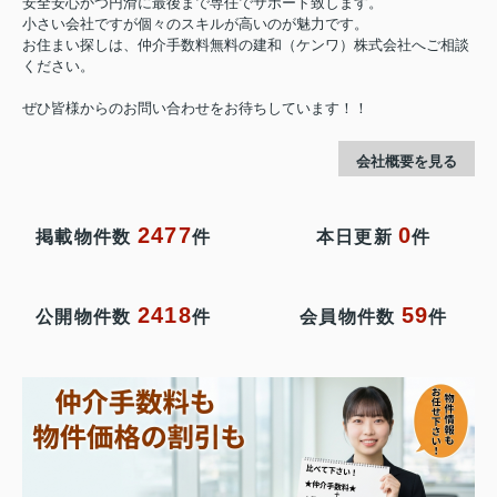
安全安心かつ円滑に最後まで専任でサポート致します。
小さい会社ですが個々のスキルが高いのが魅力です。
お住まい探しは、仲介手数料無料の建和（ケンワ）株式会社へご相談
ください。
ぜひ皆様からのお問い合わせをお待ちしています！！
会社概要を見る
2477
0
掲載物件数
件
本日更新
件
2418
59
公開物件数
件
会員物件数
件