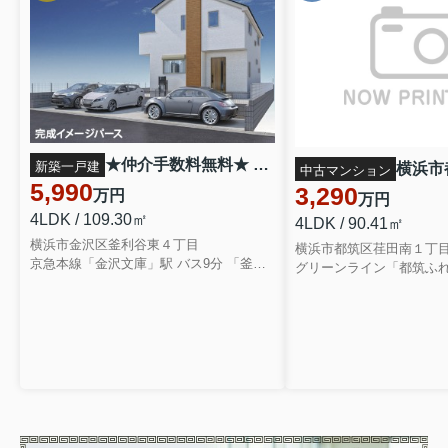
★仲介手数料無料★ 金沢区釜利谷東4丁目 新築戸建
新築一戸建
中古マンション
5,990
3,290
万円
万円
4LDK / 109.30㎡
4LDK / 90.41㎡
横浜市金沢区釜利谷東４丁目
横浜市都筑区荏田南１丁
京急本線「金沢文庫」駅 バス9分 「釜利谷高校」 停歩7分