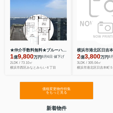
2026.08.03
チェックする
令和８年８月３日 新規公開物件
→
★仲介手数料無料★ブルーハーバータワーみなとみらい 1908
お問い合わせはフリーメール、ニックネームでもかまいませ
1
9,800
2
3,800
8月6日 値下げ
8
億
万円
億
万円
ん。ぜひ、ご希望物件詳細を会員登録や
2LDK / 73.10㎡
3LDK / 305.04㎡
「info@kenone.co.jp」「http://www.kenone.co.jp/member/ 」
横浜市西区みなとみらい６丁目
横浜市港北区日吉本町５
からご連絡下さい。お電話でも対応可能です「050-3552-
7312」「080-7058-7312」までお気軽にご一報下さい！
LINE
での対応も可能です！
こちらのリンクにアクセスするか、添
付のQRコードをスキャンしてください！
価格変更物件特集
をもっと見る
新着物件