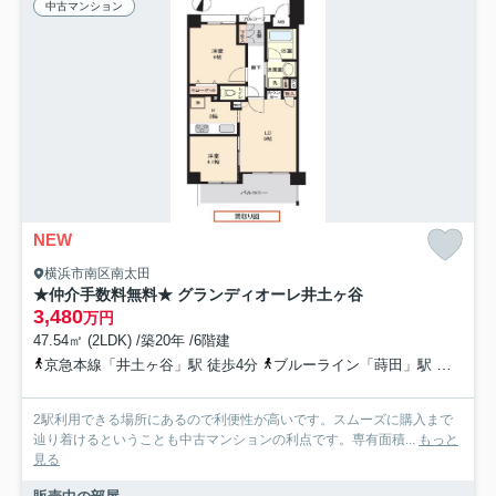
中古マンション
NEW
横浜市南区南太田
★仲介手数料無料★ グランディオーレ井土ヶ谷
3,480
万円
47.54㎡ (2LDK) /築20年 /6階建
京急本線「井土ヶ谷」駅 徒歩4分
ブルーライン「蒔田」駅 徒歩13分
2駅利用できる場所にあるので利便性が高いです。スムーズに購入まで
辿り着けるということも中古マンションの利点です。専有面積...
もっと
見る