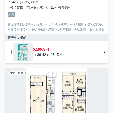
89.42㎡ (3LDK) /新築 /-
横須賀線「東戸塚」駅 バス11分 停歩6分
新築
建物面積89.42平米の物件です。生活を充実させる利便性が高い新築の
戸建て物件です。仲介手数料が無料なので引越しの初期費...
もっと見る
販売中の物件
5,180万円
- / 89.42㎡ / 3LDK
中古一戸建