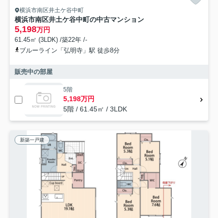
横浜市南区井土ケ谷中町
横浜市南区井土ケ谷中町の中古マンション
5,198
万円
61.45㎡ (3LDK) /築22年 /-
ブルーライン「弘明寺」駅 徒歩8分
販売中の部屋
5階
5,198万円
5階 / 61.45㎡ / 3LDK
新築一戸建