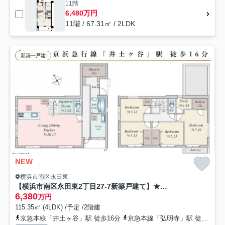
11階
6,480万円
11階 / 67.31㎡ / 2LDK
新築一戸建
NEW
横浜市南区永田東
【横浜市南区永田東2丁目27-7新築戸建て】★仲介手数料無料★（永田小学校・永田中学校）
6,380
万円
115.35㎡ (4LDK) /予定 /2階建
京急本線「井土ヶ谷」駅 徒歩16分
京急本線「弘明寺」駅 徒歩22分