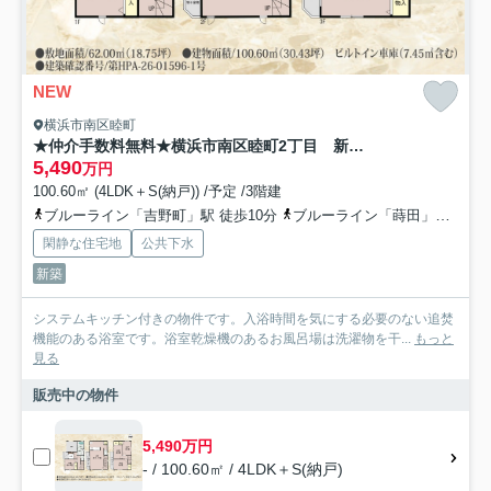
NEW
横浜市南区睦町
★仲介手数料無料★横浜市南区睦町2丁目 新築戸建全4棟
5,490
万円
100.60㎡ (4LDK＋S(納戸)) /予定 /3階建
ブルーライン「吉野町」駅 徒歩10分
ブルーライン「蒔田」駅 徒歩14分
閑静な住宅地
公共下水
新築
システムキッチン付きの物件です。入浴時間を気にする必要のない追焚
機能のある浴室です。浴室乾燥機のあるお風呂場は洗濯物を干...
もっと
見る
販売中の物件
5,490万円
- / 100.60㎡ / 4LDK＋S(納戸)