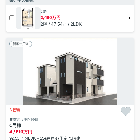
販売中の部屋
2階
3,480万円
2階 / 47.54㎡ / 2LDK
新築一戸建
NEW
横浜市南区睦町
C号棟
4,990
万円
92.53㎡ (4LDK＋2S(納戸)) /予定 /3階建