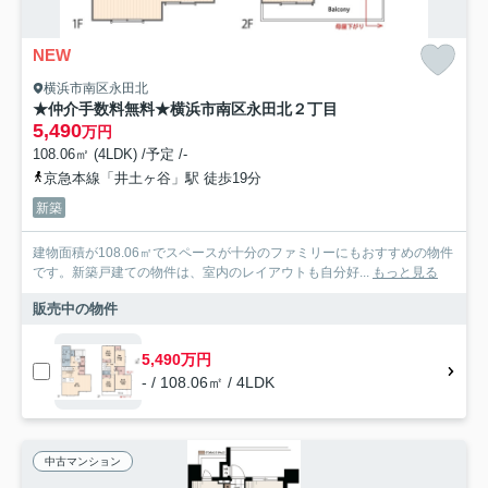
NEW
横浜市南区永田北
★仲介手数料無料★横浜市南区永田北２丁目
5,490
万円
108.06㎡ (4LDK) /予定 /-
京急本線「井土ヶ谷」駅 徒歩19分
新築
建物面積が108.06㎡でスペースが十分のファミリーにもおすすめの物件
です。新築戸建ての物件は、室内のレイアウトも自分好...
もっと見る
販売中の物件
5,490万円
- / 108.06㎡ / 4LDK
中古マンション