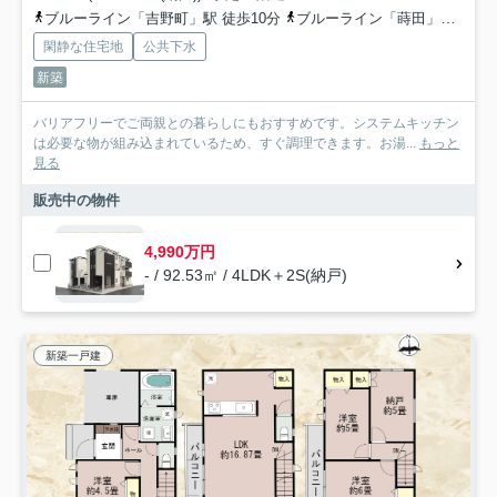
ブルーライン「吉野町」駅 徒歩10分
ブルーライン「蒔田」駅 徒歩14分
閑静な住宅地
公共下水
新築
バリアフリーでご両親との暮らしにもおすすめです。システムキッチン
は必要な物が組み込まれているため、すぐ調理できます。お湯...
もっと
見る
販売中の物件
4,990万円
- / 92.53㎡ / 4LDK＋2S(納戸)
新築一戸建