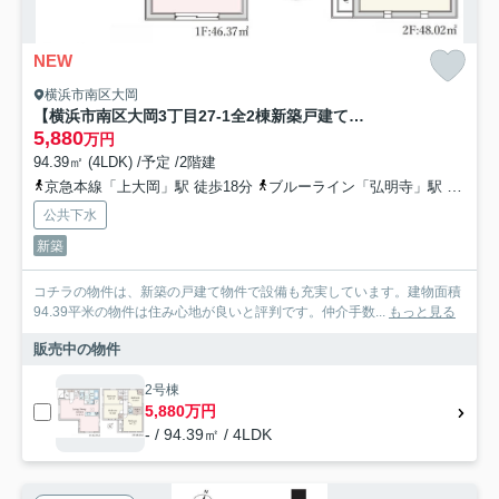
NEW
横浜市南区大岡
【横浜市南区大岡3丁目27-1全2棟新築戸建て】★仲介手数料無料★（藤の木小学校・藤の木中学校）
5,880
万円
94.39㎡ (4LDK) /予定 /2階建
京急本線「上大岡」駅 徒歩18分
ブルーライン「弘明寺」駅 徒歩15分
公共下水
新築
コチラの物件は、新築の戸建て物件で設備も充実しています。建物面積
94.39平米の物件は住み心地が良いと評判です。仲介手数...
もっと見る
販売中の物件
2号棟
5,880万円
- / 94.39㎡ / 4LDK