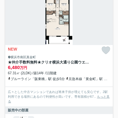
NEW
横浜市南区真金町
★仲介手数料無料★クリオ横浜大通り公園ウエスト
6,480
万円
67.31㎡ (2LDK) /築14年 /11階建
ブルーライン「阪東橋」駅 徒歩5分
京急本線「黄金町」駅 徒歩11分
広々とした中古マンションであれば将来子供が増えても安心です。2駅
利用できる場所にあるので利便性が高いです。専有面積が67...
もっと見
る
販売中の部屋