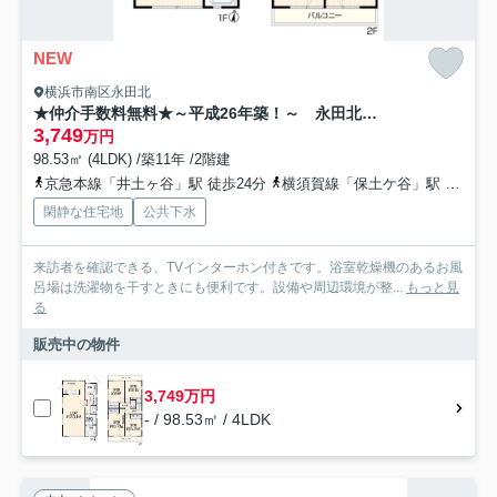
NEW
横浜市南区永田北
★仲介手数料無料★～平成26年築！～ 永田北3丁目中古戸建
3,749
万円
98.53㎡ (4LDK) /築11年 /2階建
京急本線「井土ヶ谷」駅 徒歩24分
横須賀線「保土ケ谷」駅 バス18分 横浜市営バス「永田町（神奈川県）」 停歩2分
閑静な住宅地
公共下水
来訪者を確認できる、TVインターホン付きです。浴室乾燥機のあるお風
呂場は洗濯物を干すときにも便利です。設備や周辺環境が整...
もっと見
る
販売中の物件
3,749万円
- / 98.53㎡ / 4LDK