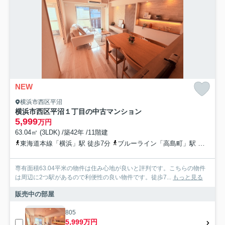
NEW
横浜市西区平沼
横浜市西区平沼１丁目の中古マンション
5,999
万円
63.04㎡ (3LDK) /築42年 /11階建
東海道本線「横浜」駅 徒歩7分
ブルーライン「高島町」駅 徒歩7分
専有面積63.04平米の物件は住み心地が良いと評判です。こちらの物件
は周辺に2つ駅があるので利便性の良い物件です。徒歩7...
もっと見る
販売中の部屋
805
5,999万円