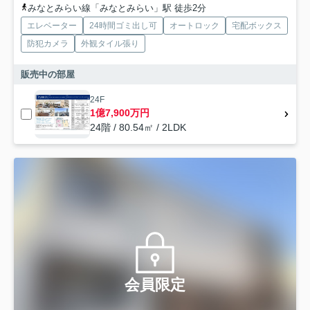
みなとみらい線「みなとみらい」駅 徒歩2分
エレベーター
24時間ゴミ出し可
オートロック
宅配ボックス
防犯カメラ
外観タイル張り
販売中の部屋
24F
1億7,900万円
24階 / 80.54㎡ / 2LDK
会員限定