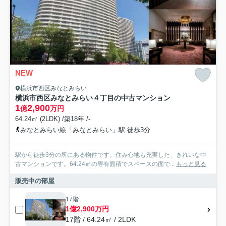
NEW
横浜市西区みなとみらい
横浜市西区みなとみらい４丁目の中古マンション
1
2,900
億
万円
64.24㎡ (2LDK) /築18年 /-
みなとみらい線「みなとみらい」駅 徒歩3分
駅から徒歩3分の所にある物件です。住み心地も充実した、きれいな中
古マンションです。64.24㎡の専有面積でスペースの面で...
もっと見る
販売中の部屋
17階
1億2,900万円
17階 / 64.24㎡ / 2LDK