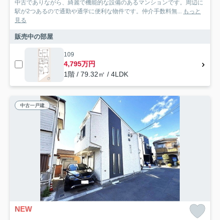
中古でありながら、綺麗で機能的な設備のあるマンションです。周辺に
駅が2つあるので通勤や通学に便利な物件です。仲介手数料無...
もっと
見る
販売中の部屋
109
4,795万円
1階 / 79.32㎡ / 4LDK
中古一戸建
NEW