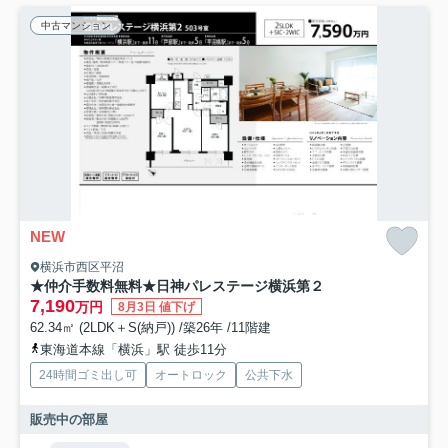
中古マンション
NEW
横浜市西区平沼
★仲介手数料無料★日神パレステージ横浜第２
7,190
万円
8月3日 値下げ
62.34㎡ (2LDK＋S(納戸)) /築26年 /11階建
東海道本線「横浜」駅 徒歩11分
24時間ゴミ出し可
オートロック
公共下水
販売中の部屋