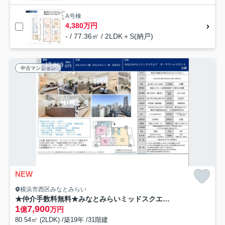
A号棟
4,380万円
- / 77.36㎡ / 2LDK＋S(納戸)
中古マンション
NEW
横浜市西区みなとみらい
★仲介手数料無料★みなとみらいミッドスクエア ザ・タワーレジデンス
1
7,900
億
万円
80.54㎡ (2LDK) /築19年 /31階建