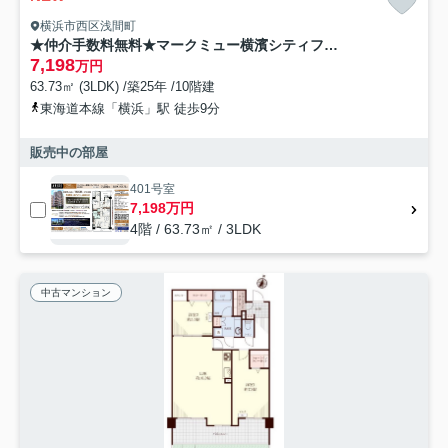
横浜市西区浅間町
★仲介手数料無料★マークミュー横濱シティフロント(1住戸1台分駐車場確保）
7,198
万円
63.73㎡ (3LDK) /築25年 /10階建
東海道本線「横浜」駅 徒歩9分
販売中の部屋
401号室
7,198万円
4階 / 63.73㎡ / 3LDK
中古マンション