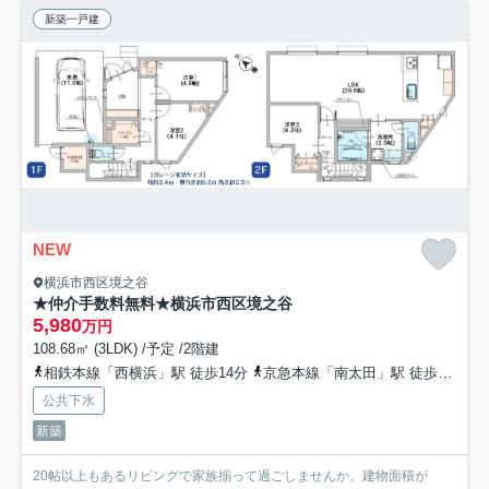
新築一戸建
NEW
横浜市西区境之谷
★仲介手数料無料★横浜市西区境之谷
5,980
万円
108.68㎡ (3LDK) /予定 /2階建
相鉄本線「西横浜」駅 徒歩14分
京急本線「南太田」駅 徒歩14分
公共下水
新築
20帖以上もあるリビングで家族揃って過ごしませんか。建物面積が