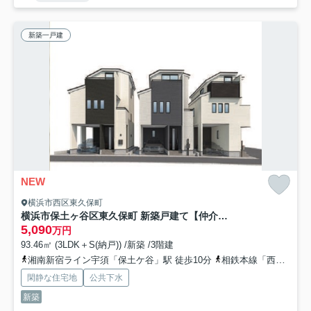
新築一戸建
NEW
横浜市西区東久保町
横浜市保土ヶ谷区東久保町 新築戸建て【仲介手数料無料】
5,090
万円
93.46㎡ (3LDK＋S(納戸)) /新築 /3階建
湘南新宿ライン宇須「保土ケ谷」駅 徒歩10分
相鉄本線「西横浜」駅 徒歩13分
閑静な住宅地
公共下水
新築