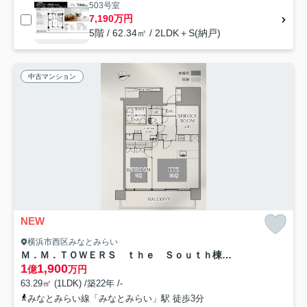
503号室
7,190万円
5階 / 62.34㎡ / 2LDK＋S(納戸)
中古マンション
NEW
横浜市西区みなとみらい
Ｍ．Ｍ．ＴＯＷＥＲＳ ｔｈｅ Ｓｏｕｔｈ棟★仲介手数料無料★
1
1,900
億
万円
63.29㎡ (1LDK) /築22年 /-
みなとみらい線「みなとみらい」駅 徒歩3分