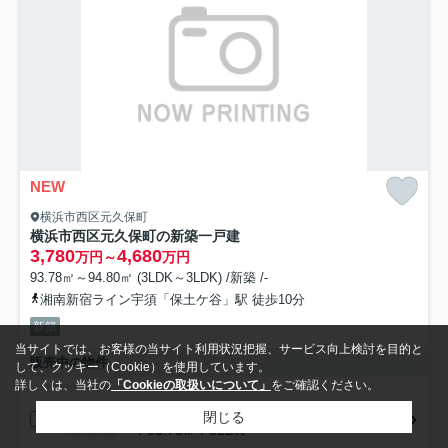
NEW
横浜市西区元久保町
横浜市西区元久保町の新築一戸建
3,780
4,680
万円～
万円
93.78㎡～94.80㎡ (3LDK～3LDK) /新築 /-
湘南新宿ライン宇須「保土ケ谷」駅 徒歩10分
新築
当サイトでは、お客様の当サイト利用状況把握、サービス向上検討を目的と
販売中の物件
して、クッキー（Cookie）を使用しています。
詳しくは、当社の
「Cookieの取扱いについて」
をご確認ください。
3,780万円
閉じる
- / 93.78㎡ / 3LDK