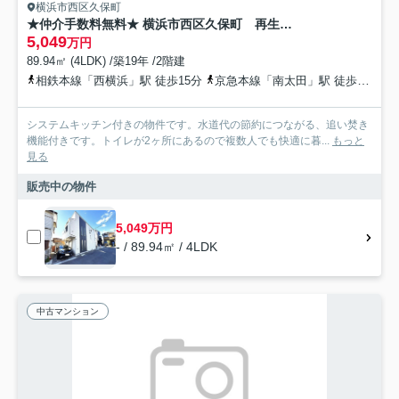
横浜市西区久保町
★仲介手数料無料★ 横浜市西区久保町 再生住宅
5,049
万円
89.94㎡ (4LDK) /築19年 /2階建
相鉄本線「西横浜」駅 徒歩15分
京急本線「南太田」駅 徒歩18分
システムキッチン付きの物件です。水道代の節約につながる、追い焚き
機能付きです。トイレが2ヶ所にあるので複数人でも快適に暮...
もっと
見る
販売中の物件
5,049万円
- / 89.94㎡ / 4LDK
中古マンション