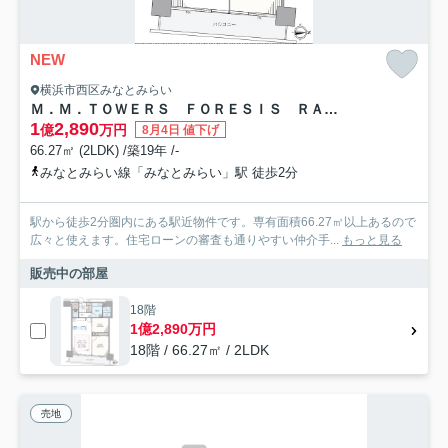
NEW
横浜市西区みなとみらい
Ｍ．Ｍ．ＴＯＷＥＲＳ ＦＯＲＥＳＩＳ ＲＡ棟 ★仲介手数料無料★
1
2,890
億
万円
8月4日 値下げ
66.27㎡ (2LDK) /築19年 /-
みなとみらい線「みなとみらい」駅 徒歩2分
駅から徒歩2分圏内にある駅近物件です。専有面積66.27㎡以上あるので
広々と使えます。住宅ローンの審査も通りやすい仲介手...
もっと見る
販売中の部屋
18階
1億2,890万円
18階 / 66.27㎡ / 2LDK
売地