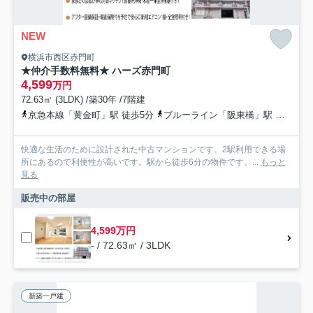
NEW
横浜市西区赤門町
★仲介手数料無料★ ハーズ赤門町
4,599
万円
72.63㎡ (3LDK) /築30年 /7階建
京急本線「黄金町」駅 徒歩5分
ブルーライン「阪東橋」駅 徒歩10分
快適な生活のために設計された中古マンションです。2駅利用できる場
所にあるので利便性が高いです。駅から徒歩6分の物件です。...
もっと
見る
販売中の部屋
4,599万円
- / 72.63㎡ / 3LDK
新築一戸建