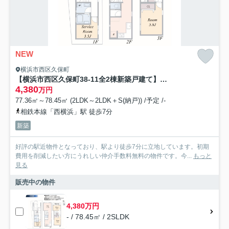
NEW
横浜市西区久保町
【横浜市西区久保町38-11全2棟新築戸建て】★仲介手数料無料★（稲荷台小学校・岩井原中学校）
4,380
万円
77.36㎡～78.45㎡ (2LDK～2LDK＋S(納戸)) /予定 /-
相鉄本線「西横浜」駅 徒歩7分
新築
好評の駅近物件となっており、駅より徒歩7分に立地しています。初期
費用を削減したい方にうれしい仲介手数料無料の物件です。今...
もっと
見る
販売中の物件
4,380万円
- / 78.45㎡ / 2SLDK