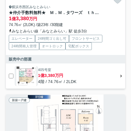
横浜市西区みなとみらい
★仲介手数料無料★ Ｍ．Ｍ．タワーズ ｔｈｅ Ｅａｓｔ
1
3,380
億
万円
74.76㎡ (2LDK) /築23年 /30階建
みなとみらい線「みなとみらい」駅 徒歩3分
エレベーター
24時間ゴミ出し可
フロントサービス
24時間有人管理
オートロック
宅配ボックス
販売中の部屋
405号室
1億3,380万円
4階 / 74.76㎡ / 2LDK
新築一戸建