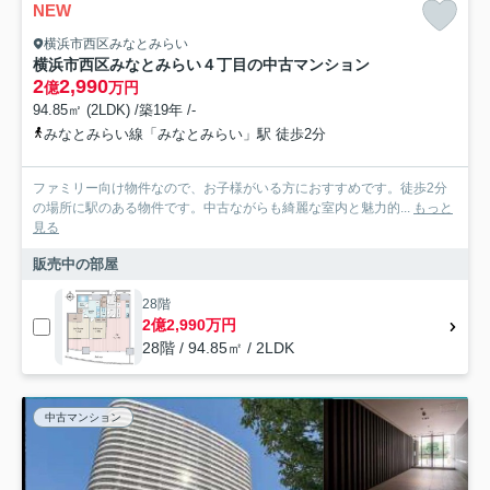
NEW
横浜市西区みなとみらい
横浜市西区みなとみらい４丁目の中古マンション
2
2,990
億
万円
94.85㎡ (2LDK) /築19年 /-
みなとみらい線「みなとみらい」駅 徒歩2分
ファミリー向け物件なので、お子様がいる方におすすめです。徒歩2分
の場所に駅のある物件です。中古ながらも綺麗な室内と魅力的...
もっと
見る
販売中の部屋
28階
2億2,990万円
28階 / 94.85㎡ / 2LDK
中古マンション