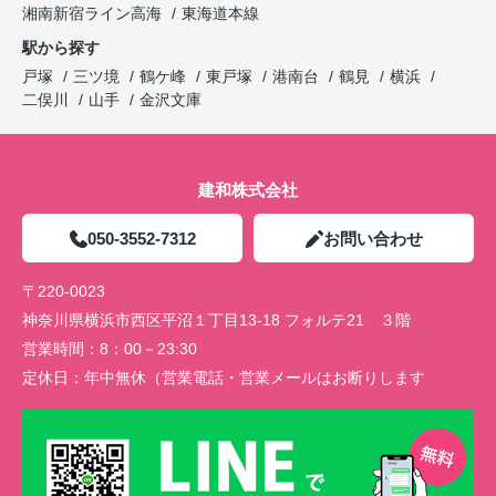
湘南新宿ライン高海
東海道本線
駅から探す
戸塚
三ツ境
鶴ケ峰
東戸塚
港南台
鶴見
横浜
二俣川
山手
金沢文庫
建和株式会社
050-3552-7312
お問い合わせ
〒220-0023
神奈川県横浜市西区平沼１丁目13-18 フォルテ21 ３階
営業時間：
8：00－23:30
定休日：
年中無休（営業電話・営業メールはお断りします