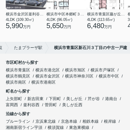
横浜市金沢区釜利谷東４丁目
横浜市中区本郷町３丁目
横浜市青葉区藤が丘１丁目
4LDK (109.30㎡)
4LDK (96.05㎡)
4LDK (113.65㎡)
3
5,990
5,650
6,480
万円
万円
万円
覧
たまプラーザ駅
横浜市青葉区新石川３丁目の中古一戸建
市区町村から探す
横浜市青葉区
横浜市港北区
横浜市旭区
横浜市戸塚区
横浜市鶴見区
横浜市金沢区
横浜市神奈川区
横浜市中区
横浜市南区
横浜市港南区
町名から探す
上矢部町
新吉田東
下田町
美しが丘
芹が谷
港南台
富岡西
釜利谷西
菅田町
美しが丘西
沿線から探す
ブルーライン
京浜東北線
京急本線
相鉄本線
根岸線
湘南新宿ライン宇須
横須賀線
東急東横線