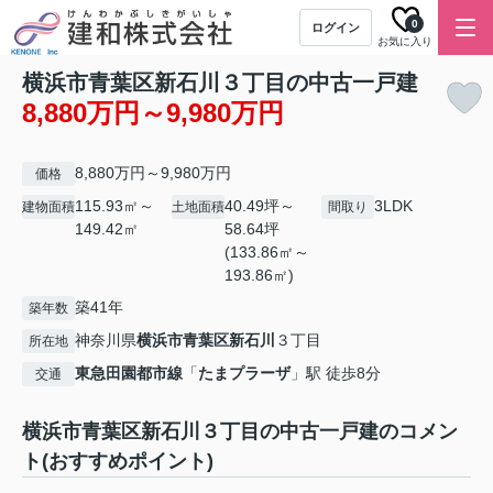
0
ログイン
お気に入り
横浜市青葉区新石川３丁目の中古一戸建
8,880万円～9,980万円
8,880万円～9,980万円
価格
115.93㎡～
40.49坪～
3LDK
建物面積
土地面積
間取り
149.42㎡
58.64坪
(133.86㎡～
193.86㎡)
築41年
築年数
神奈川県
横浜市青葉区
新石川
３丁目
所在地
東急田園都市線
「
たまプラーザ
」駅 徒歩8分
交通
横浜市青葉区新石川３丁目の中古一戸建のコメン
ト(おすすめポイント)