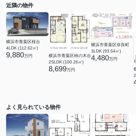
近隣の物件
横浜市青葉区桜台
横浜市青葉区奈良町
4LDK (112.62㎡)
3LDK (93.54㎡)
9,880
横浜市青葉区柿の木台
万円
4,480
万円
2SLDK (100.26㎡)
8,699
万円
2
よく見られている物件