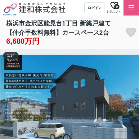
0
ログイン
お気に入り
横浜市金沢区能見台1丁目 新築戸建て
【仲介手数料無料】カースペース2台
6,680万円
1
/
14