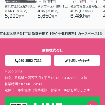
横浜市金沢区釜利谷東４丁目
横浜市中区本郷町３丁目
横浜市青葉区藤が丘１丁目
4LDK (109.30㎡)
4LDK (96.05㎡)
4LDK (113.65㎡)
3
5,990
5,650
6,480
万円
万円
万円
市金沢区能見台1丁目 新築戸建て【仲介手数料無料】カースペース2台
建和株式会社
050-3552-7312
お問い合わせ
〒220-0023
神奈川県横浜市西区平沼１丁目13-18 フォルテ21 ３階
営業時間：
8：00－23:30
定休日：
年中無休（営業電話・営業メールはお断りします