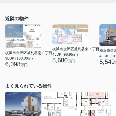
近隣の物件
横浜市金沢区釜利谷東７丁目
横浜市金
横浜市金沢区釜利谷南２丁目
4LDK (98.95㎡)
4LDK (10
3LDK (108.30㎡)
5,680
5,549
万円
6,098
万円
よく見られている物件