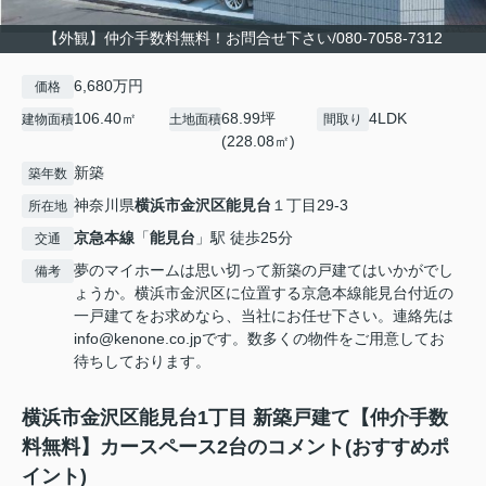
【外観】仲介手数料無料！お問合せ下さい/080-7058-7312
6,680万円
価格
106.40㎡
68.99坪
4LDK
建物面積
土地面積
間取り
(228.08㎡)
新築
築年数
神奈川県
横浜市金沢区
能見台
１丁目29-3
所在地
京急本線
「
能見台
」駅 徒歩25分
交通
夢のマイホームは思い切って新築の戸建てはいかがでし
備考
ょうか。横浜市金沢区に位置する京急本線能見台付近の
一戸建てをお求めなら、当社にお任せ下さい。連絡先は
info@kenone.co.jpです。数多くの物件をご用意してお
待ちしております。
横浜市金沢区能見台1丁目 新築戸建て【仲介手数
料無料】カースペース2台のコメント(おすすめポ
イント)