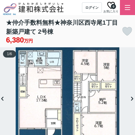
0
ログイン
お気に入り
★仲介手数料無料★神奈川区西寺尾1丁目
新築戸建て 2号棟
6,380
万円
1
/
6