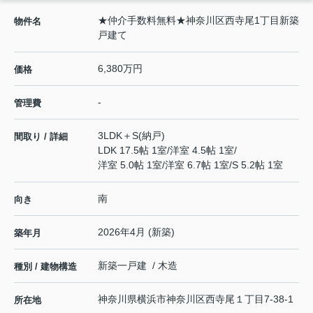
★仲介手数料無料★神奈川区西寺尾1丁目新築
物件名
戸建て
6,380万円
価格
-
管理費
3LDK＋S(納戸)
間取り / 詳細
LDK 17.5帖 1室
/
洋室 4.5帖 1室
/
洋室 5.0帖 1室
/
洋室 6.7帖 1室
/
S 5.2帖 1室
南
向き
2026年4月 (新築)
築年月
新築一戸建 / 木造
種別 / 建物構造
神奈川県
横浜市神奈川区
西寺尾
１丁目7-38-1
所在地