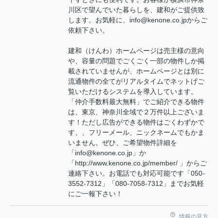
川区で望んでいた暮らしを、建和がご提供致
します。お気軽に、info@kenone.co.jpからご
依頼下さい。
建和（けんわ）ホームページは売主様の意向
や、容量の問題でごくごく一部の物件しか掲
載されていませんが、ホームページとは別に
流通物件の全てがリアルタイムでネットげご
覧いただけるシステムを導入しています。
「仲介手数料最大無料」でご紹介できる物件
は、東京、神奈川全域で２万件以上ございま
す！ただし広告ができる物件はごくわずかで
す、、フリーメール、ニックネームでもかま
いません。ぜひ、ご希望物件詳細を
「info@kenone.co.jp」か
「http://www.kenone.co.jp/member/ 」からご
連絡下さい。お電話でも対応可能です「050-
3552-7312」「080-7058-7312」までお気軽
にご一報下さい！
情報の見方