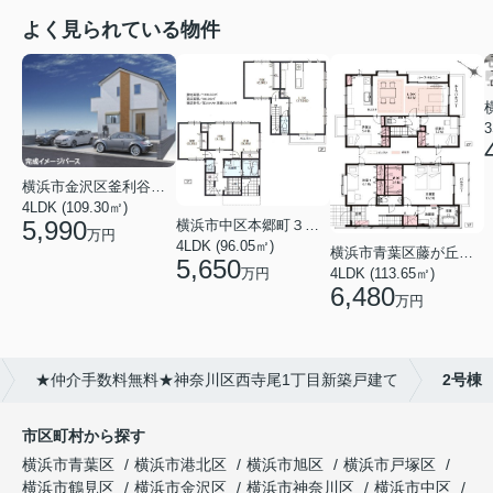
よく見られている物件
3
横浜市金沢区釜利谷東４丁目
4LDK (109.30㎡)
5,990
横浜市中区本郷町３丁目
万円
4LDK (96.05㎡)
横浜市青葉区藤が丘１丁目
5,650
万円
4LDK (113.65㎡)
6,480
万円
★仲介手数料無料★神奈川区西寺尾1丁目新築戸建て
2号棟
市区町村から探す
横浜市青葉区
横浜市港北区
横浜市旭区
横浜市戸塚区
横浜市鶴見区
横浜市金沢区
横浜市神奈川区
横浜市中区