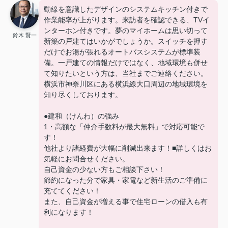
動線を意識したデザインのシステムキッチン付きで
作業能率が上がります。来訪者を確認できる、TVイ
ンターホン付きです。夢のマイホームは思い切って
鈴木 賢一
新築の戸建てはいかがでしょうか。スイッチを押す
だけでお湯が張れるオートバスシステムが標準装
備。一戸建ての情報だけではなく、地域環境も併せ
て知りたいという方は、当社までご連絡ください。
横浜市神奈川区にある横浜線大口周辺の地域環境を
知り尽くしております。
●建和（けんわ）の強み
1・高額な「仲介手数料が最大無料」で対応可能で
す！
他社より諸経費が大幅に削減出来ます！■詳しくはお
気軽にお問合せください。
自己資金の少ない方もご相談下さい！
節約になった分で家具・家電など新生活のご準備に
充ててください！
また、自己資金が増える事で住宅ローンの借入も有
利になります！