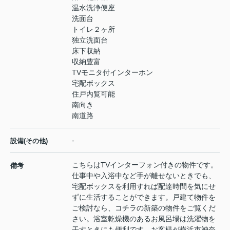
温水洗浄便座
洗面台
トイレ２ヶ所
独立洗面台
床下収納
収納豊富
TVモニタ付インターホン
宅配ボックス
住戸内覧可能
南向き
南道路
-
設備(その他)
こちらはTVインターフォン付きの物件です。
備考
仕事中や入浴中など手が離せないときでも、
宅配ボックスを利用すれば配達時間を気にせ
ずに生活することができます。戸建て物件を
ご検討なら、コチラの新築の物件をご覧くだ
さい。浴室乾燥機のあるお風呂場は洗濯物を
干すときにも便利です。お客様が横浜市神奈