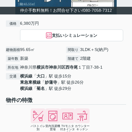
仲介手数料無料！お問合せ下さい/080-7058-7312
6,380万円
価格
支払いシミュレーション
95.65㎡
3LDK＋S(納戸)
建物面積
間取り
新築
2階建
築年数
階建て
神奈川県
横浜市神奈川区
西寺尾
１丁目7-38-1
所在地
横浜線
「
大口
」駅 徒歩15分
交通
東急東横線
「
妙蓮寺
」駅 徒歩26分
横浜線
「
菊名
」駅 徒歩29分
物件の特徴
バストイレ
室内洗濯機
TVモニタ
カウンター
別
置場
付きインタ
キッチン