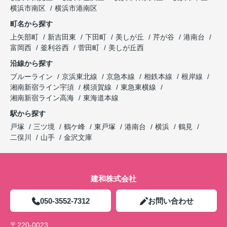
横浜市南区
横浜市港南区
町名から探す
上矢部町
新吉田東
下田町
美しが丘
芹が谷
港南台
富岡西
釜利谷西
菅田町
美しが丘西
沿線から探す
ブルーライン
京浜東北線
京急本線
相鉄本線
根岸線
湘南新宿ライン宇須
横須賀線
東急東横線
湘南新宿ライン高海
東海道本線
駅から探す
戸塚
三ツ境
鶴ケ峰
東戸塚
港南台
横浜
鶴見
二俣川
山手
金沢文庫
建和株式会社
050-3552-7312
お問い合わせ
〒220-0023