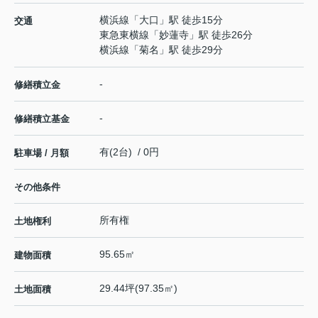
横浜線
「
大口
」駅 徒歩15分
交通
東急東横線
「
妙蓮寺
」駅 徒歩26分
横浜線
「
菊名
」駅 徒歩29分
-
修繕積立金
-
修繕積立基金
有(2台) / 0円
駐車場 / 月額
その他条件
所有権
土地権利
95.65㎡
建物面積
29.44坪(97.35㎡)
土地面積