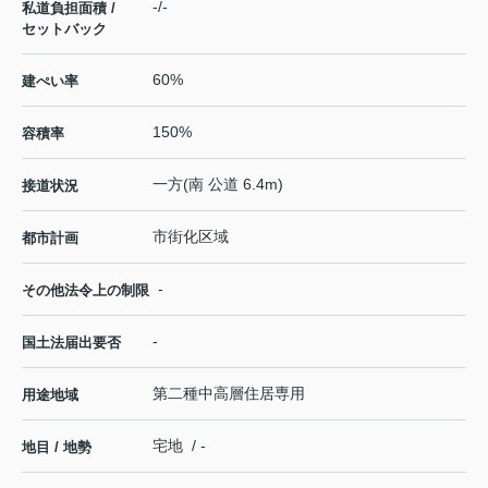
-/-
私道負担面積 /
セットバック
60%
建ぺい率
150%
容積率
一方(南 公道 6.4m)
接道状況
市街化区域
都市計画
-
その他法令上の制限
-
国土法届出要否
第二種中高層住居専用
用途地域
宅地 / -
地目 / 地勢