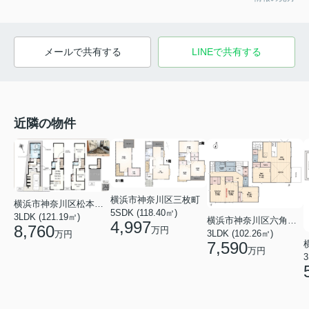
メールで共有する
LINEで共有する
近隣の物件
横浜市神奈川区三枚町
横浜市神奈川区松本町４丁目
5SDK (118.40㎡)
3LDK (121.19㎡)
横浜市神奈川区六角橋６丁目
4,997
8,760
万円
3LDK (102.26㎡)
万円
7,590
万円
3