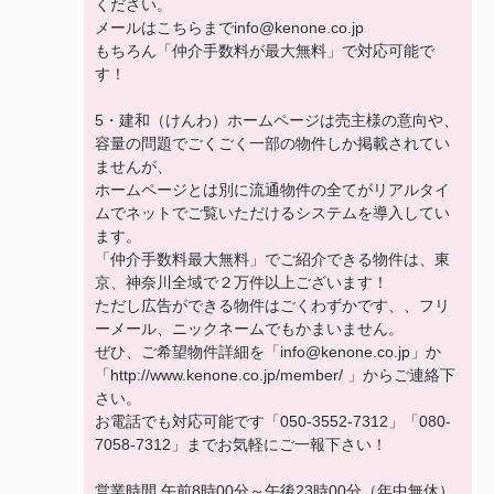
ください。
メールはこちらまでinfo@kenone.co.jp
もちろん「仲介手数料が最大無料」で対応可能で
す！
5・建和（けんわ）ホームページは売主様の意向や、
容量の問題でごくごく一部の物件しか掲載されてい
ませんが、
ホームページとは別に流通物件の全てがリアルタイ
ムでネットでご覧いただけるシステムを導入してい
ます。
「仲介手数料最大無料」でご紹介できる物件は、東
京、神奈川全域で２万件以上ございます！
ただし広告ができる物件はごくわずかです、、フリ
ーメール、ニックネームでもかまいません。
ぜひ、ご希望物件詳細を「info@kenone.co.jp」か
「http://www.kenone.co.jp/member/ 」からご連絡下
さい。
お電話でも対応可能です「050-3552-7312」「080-
7058-7312」までお気軽にご一報下さい！
営業時間 午前8時00分～午後23時00分（年中無休）