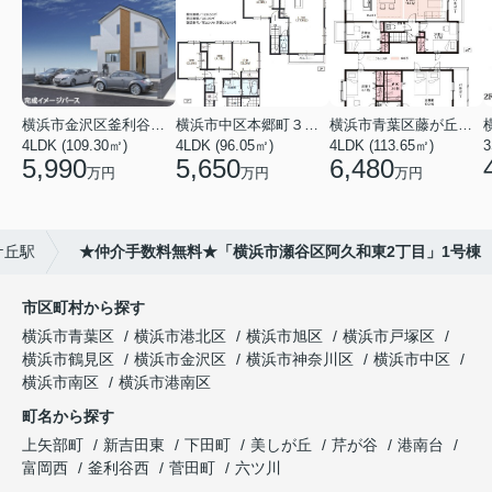
横浜市金沢区釜利谷東４丁目
横浜市中区本郷町３丁目
横浜市青葉区藤が丘１丁目
4LDK (109.30㎡)
4LDK (96.05㎡)
4LDK (113.65㎡)
3
5,990
5,650
6,480
万円
万円
万円
ケ丘駅
★仲介手数料無料★「横浜市瀬谷区阿久和東2丁目」1号棟
市区町村から探す
横浜市青葉区
横浜市港北区
横浜市旭区
横浜市戸塚区
横浜市鶴見区
横浜市金沢区
横浜市神奈川区
横浜市中区
横浜市南区
横浜市港南区
町名から探す
上矢部町
新吉田東
下田町
美しが丘
芹が谷
港南台
富岡西
釜利谷西
菅田町
六ツ川