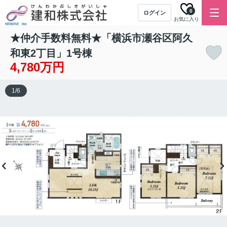
0
ログイン
お気に入り
★仲介手数料無料★「横浜市瀬谷区阿久
和東2丁目」1号棟
4,780万円
1
/
6