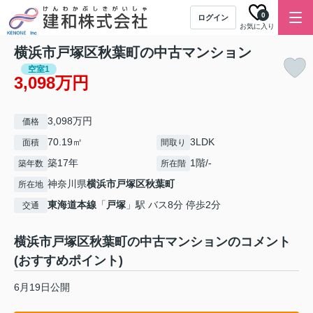
0
ログイン
お気に入り
横浜市戸塚区秋葉町の中古マンション
空室1
3,098万円
3,098万円
価格
70.19㎡
3LDK
面積
間取り
築17年
1階/-
築年数
所在階
神奈川県
横浜市戸塚区
秋葉町
所在地
東海道本線
「
戸塚
」駅 バス8分 停歩2分
交通
横浜市戸塚区秋葉町の中古マンションのコメント
(おすすめポイント)
6月19日公開