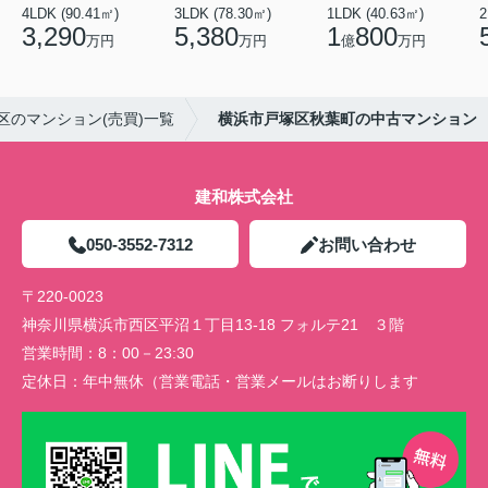
4LDK (90.41㎡)
3LDK (78.30㎡)
1LDK (40.63㎡)
2
3,290
5,380
1
800
万円
万円
億
万円
区のマンション(売買)一覧
横浜市戸塚区秋葉町の中古マンション
建和株式会社
050-3552-7312
お問い合わせ
〒220-0023
神奈川県横浜市西区平沼１丁目13-18 フォルテ21 ３階
営業時間：
8：00－23:30
定休日：
年中無休（営業電話・営業メールはお断りします