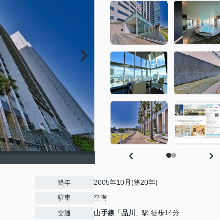
2005年10月(築20年)
築年
空有
駐車
山手線
「
品川
」駅 徒歩14分
交通