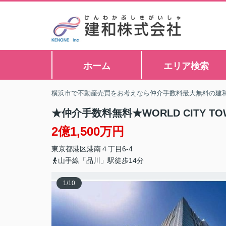
ホーム
エリア検索
横浜市で不動産売買をお考えなら仲介手数料最大無料の建
★仲介手数料無料★WORLD CITY T
2億1,500万円
東京都
港区
港南
４丁目6-4
山手線「品川」駅徒歩14分
1
/
10