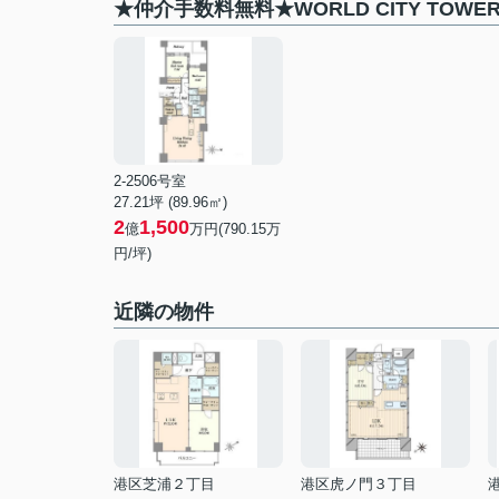
★仲介手数料無料★WORLD CITY TOW
2-2506号室
27.21坪 (89.96㎡)
2
1,500
億
万円(790.15万
円/坪)
近隣の物件
港区芝浦２丁目
港区虎ノ門３丁目