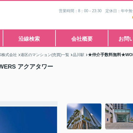
営業時間：8：00－23:30 定休日：年
沿線検索
会社概要
お問
★仲介手数料無料★WORL
和株式会社
港区のマンション(売買)一覧
品川駅
OWERS アクアタワー