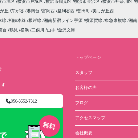
浜市旭区
横浜市戸塚区
横浜市鶴見区
横浜市金沢区
横浜市神奈川区
しが丘
芹が谷
港南台
富岡西
釜利谷西
菅田町
美しが丘西
本線
相鉄本線
根岸線
湘南新宿ライン宇須
横須賀線
東急東横線
湘南
南台
鶴見
横浜
二俣川
山手
金沢文庫
トップページ
階
スタッフ
ます
お客様の声
050-3552-7312
ブログ
アクセスマップ
会社概要