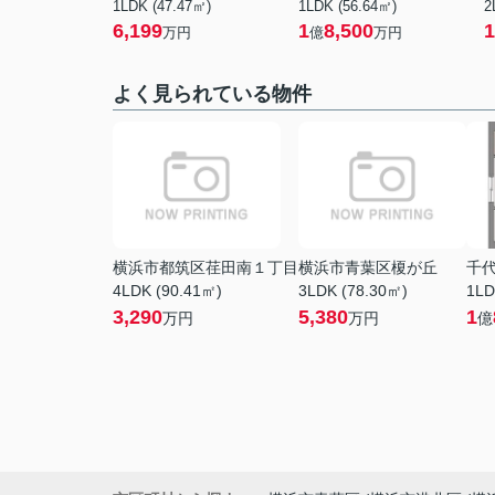
1LDK (47.47㎡)
1LDK (56.64㎡)
2
6,199
1
8,500
1
万円
億
万円
よく見られている物件
横浜市都筑区荏田南１丁目
横浜市青葉区榎が丘
千
4LDK (90.41㎡)
3LDK (78.30㎡)
1LD
3,290
5,380
1
万円
万円
億