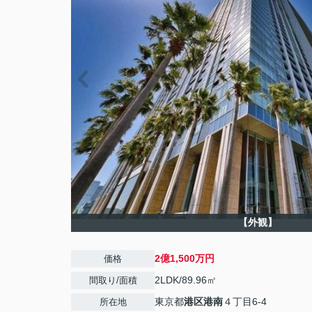
【外観】
2億1,500万円
価格
2LDK/89.96㎡
間取り/面積
東京都
港区
港南
４丁目6-4
所在地