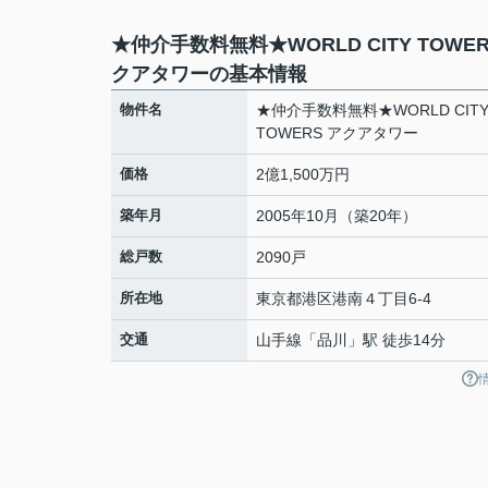
★仲介手数料無料★WORLD CITY TOWER
クアタワーの基本情報
物件名
★仲介手数料無料★WORLD CIT
TOWERS アクアタワー
価格
2億1,500万円
築年月
2005年10月（築20年）
総戸数
2090戸
所在地
東京都
港区
港南
４丁目6-4
交通
山手線
「
品川
」駅 徒歩14分