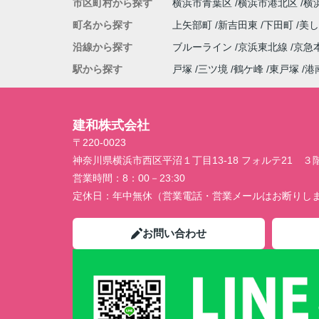
市区町村から探す
横浜市青葉区
横浜市港北区
横
町名から探す
上矢部町
新吉田東
下田町
美
沿線から探す
ブルーライン
京浜東北線
京急
駅から探す
戸塚
三ツ境
鶴ケ峰
東戸塚
港
建和株式会社
〒220-0023
神奈川県横浜市西区平沼１丁目13-18 フォルテ21 ３
営業時間：
8：00－23:30
定休日：
年中無休（営業電話・営業メールはお断りし
お問い合わせ