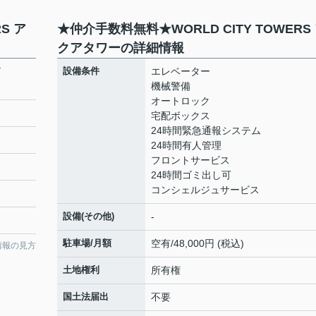
S ア
★仲介手数料無料★WORLD CITY TOWERS
クアタワーの詳細情報
Y
設備条件
エレベーター
機械警備
オートロック
宅配ボックス
24時間緊急通報システム
24時間有人管理
フロントサービス
24時間ゴミ出し可
コンシェルジュサービス
設備(その他)
-
駐車場/月額
空有/48,000円 (税込)
情報の見方
土地権利
所有権
国土法届出
不要