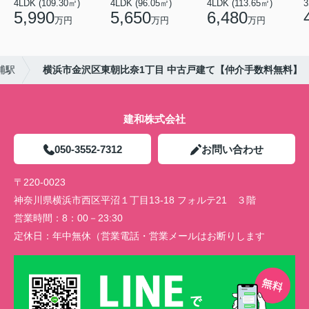
4LDK (109.30㎡)
4LDK (96.05㎡)
4LDK (113.65㎡)
3
5,990
5,650
6,480
万円
万円
万円
浦駅
横浜市金沢区東朝比奈1丁目 中古戸建て【仲介手数料無料】
建和株式会社
050-3552-7312
お問い合わせ
〒220-0023
神奈川県横浜市西区平沼１丁目13-18 フォルテ21 ３階
営業時間：
8：00－23:30
定休日：
年中無休（営業電話・営業メールはお断りします