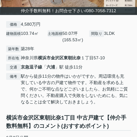
仲介手数料無料！お問合せ下さい/080-7058-7312
4,580万円
価格
103.74㎡
50.07坪
3LDK
建物面積
土地面積
間取り
(165.53㎡)
築28年
築年数
神奈川県
横浜市金沢区
東朝比奈
１丁目57‐10
所在地
京急逗子線
「
六浦
」駅 徒歩11分
交通
駅から徒歩11分の物件はいかがですか。周辺環境も充
備考
実している中古の戸建て物件です。不動産を求める上
で、何かご不明な点などございましたら、お気軽にご質
問ください。不動産購入で失敗をしないためにも、気に
なることは全て解決しておきましょう。
横浜市金沢区東朝比奈1丁目 中古戸建て【仲介手
数料無料】のコメント(おすすめポイント)