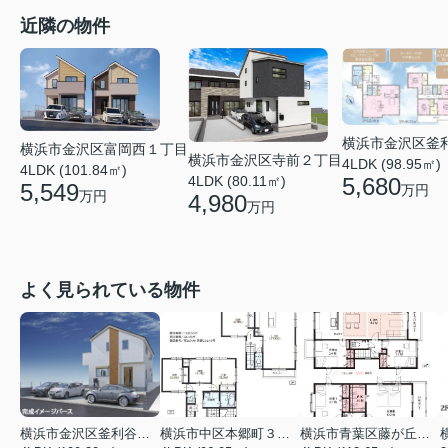
近隣の物件
横浜市金沢区釜
横浜市金沢区富岡西１丁目
横浜市金沢区寺前２丁目
4LDK (98.95㎡)
4LDK (101.84㎡)
4LDK (80.11㎡)
5,680
5,549
万円
万円
4,980
万円
よく見られている物件
横浜市金沢区釜利谷東４丁目
横浜市中区本郷町３丁目
横浜市青葉区藤が丘１丁目