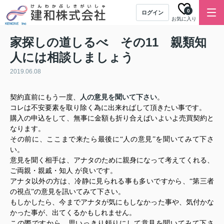
0
ログイン
お気に入り
家探しの道しるべ その11 親類知
人には相談しましょう
2019.06.08
人の意見を聞いて下さい
契約直前にもう一度、
。
コレは不安要素を取り除く為に出来ればして頂きたい事です。
購入の申込をして、無事に金額も折り合えばいよいよ売買契約と
なります。
その前に、ここまで来たら最後に“人の意見”を聞いてみて下さ
い。
意見を聞く相手は、アナタのために親身になって考えてくれる、
ご両親・親戚・知人 が良いです。
アナタ以外の方は、冷静に見られる事も多いですから、“第三者
の視点”の意見を訊いてみて下さい。
もしかしたら、今までアナタが気にもしなかった事や、気付かな
かった事が、出てくるかもしれません。
この際ですから、思いっきり頼りにして意見を聞いてみて下さ