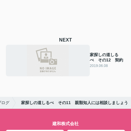
NEXT
家探しの道しる
べ その12 契約
2019.06.08
ブログ
家探しの道しるべ その11 親類知人には相談しましょう
建和株式会社