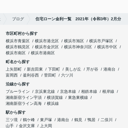
社
ブログ
住宅ローン金利一覧 2021年（令和3年）2月分
市区町村から探す
横浜市青葉区
横浜市港北区
横浜市旭区
横浜市戸塚区
横浜市鶴見区
横浜市金沢区
横浜市神奈川区
横浜市中区
横浜市南区
横浜市港南区
町名から探す
上矢部町
新吉田東
下田町
美しが丘
芹が谷
港南台
富岡西
釜利谷西
菅田町
六ツ川
沿線から探す
ブルーライン
京浜東北線
京急本線
相鉄本線
根岸線
湘南新宿ライン宇須
横須賀線
東急東横線
湘南新宿ライン高海
横浜線
駅から探す
三ツ境
鶴ケ峰
東戸塚
港南台
鶴見
鴨居
二俣川
山手
金沢文庫
上大岡