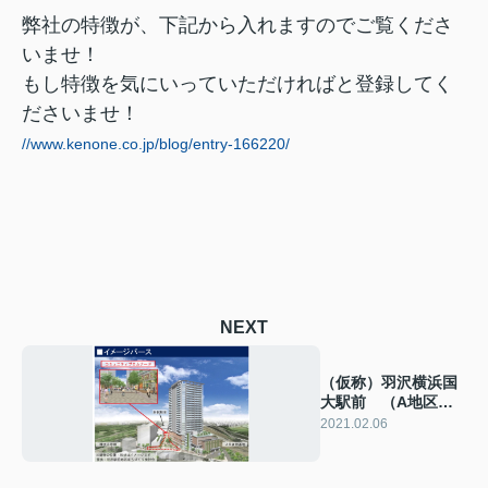
弊社の特徴が、下記から入れますのでご覧くださ
いませ！
もし特徴を気にいっていただければと登録してく
ださいませ！
//www.kenone.co.jp/blog/entry-166220/
NEXT
（仮称）羽沢横浜国
大駅前 （A地区
市街地開発計画）
2021.02.06
2023年竣工予定！