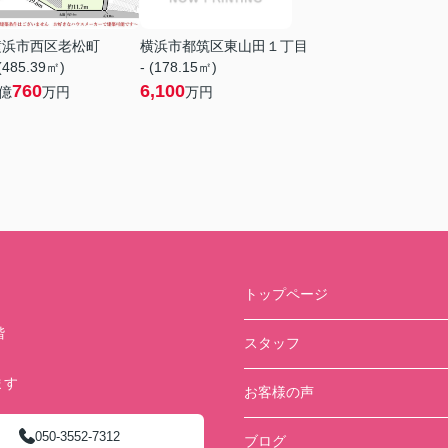
横浜市西区老松町
横浜市都筑区東山田１丁目
 (485.39㎡)
- (178.15㎡)
760
6,100
億
万円
万円
トップページ
階
スタッフ
ます
お客様の声
050-3552-7312
ブログ