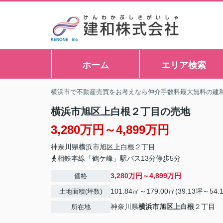
ホーム
エリア検索
横浜市で不動産売買をお考えなら仲介手数料最大無料の建
横浜市旭区上白根２丁目の売地
3,280万円～4,899万円
神奈川県
横浜市旭区
上白根
２丁目
相鉄本線「鶴ケ峰」駅バス13分停歩5分
3,280万円～4,899万円
価格
101.84㎡～179.00㎡(39.13坪～54.
土地面積(坪数)
神奈川県
横浜市旭区
上白根
２丁目
所在地