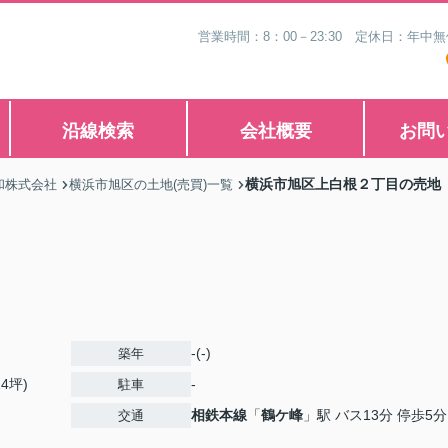
営業時間：8：00－23:30 定休日：年
沿線検索
会社概要
お問
横浜市旭区上白根２丁目の売地
和株式会社
横浜市旭区の土地(売買)一覧
-(-)
築年
14坪)
-
駐車
相鉄本線
「
鶴ケ峰
」駅 バス13分 停歩5分
交通