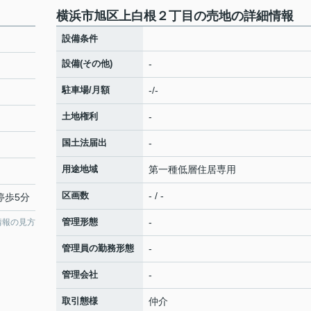
横浜市旭区上白根２丁目の売地の詳細情報
設備条件
設備(その他)
-
駐車場/月額
-/-
土地権利
-
国土法届出
-
用途地域
第一種低層住居専用
区画数
- / -
停歩5分
管理形態
-
情報の見方
管理員の勤務形態
-
管理会社
-
取引態様
仲介