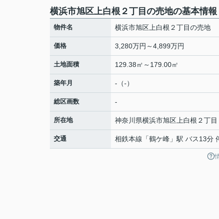
横浜市旭区上白根２丁目の売地の基本情報
物件名
横浜市旭区上白根２丁目の売地
価格
3,280万円～4,899万円
土地面積
129.38㎡～179.00㎡
築年月
-（-）
総区画数
-
所在地
神奈川県
横浜市旭区
上白根
２丁目
交通
相鉄本線
「
鶴ケ峰
」駅 バス13分 