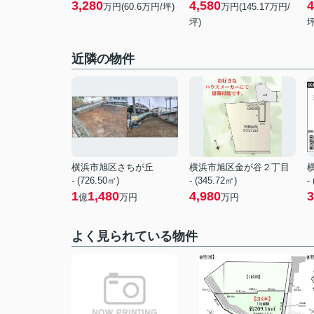
3,280
4,580
4
万円(60.6万円/坪)
万円(
145.17
万円/
坪)
坪
近隣の物件
横浜市旭区さちが丘
横浜市旭区金が谷２丁目
- (726.50㎡)
- (345.72㎡)
-
1
1,480
4,980
3
億
万円
万円
よく見られている物件