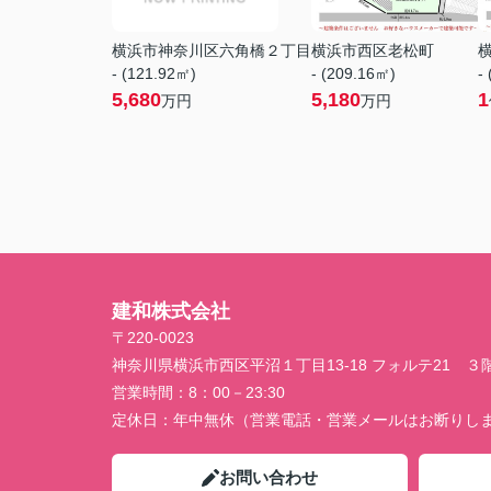
横浜市神奈川区六角橋２丁目
横浜市西区老松町
- (121.92㎡)
- (209.16㎡)
-
5,680
5,180
1
万円
万円
建和株式会社
〒220-0023
神奈川県横浜市西区平沼１丁目13-18 フォルテ21 ３
営業時間：
8：00－23:30
定休日：
年中無休（営業電話・営業メールはお断りし
お問い合わせ