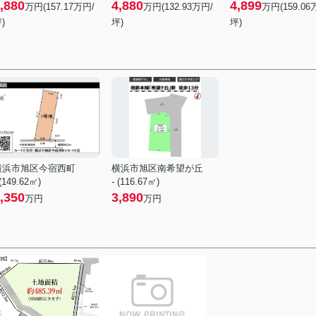
,880
4,880
4,899
万円(
157.17
万円/
万円(
132.93
万円/
万円(
159.06
)
坪)
坪)
横浜市旭区今宿西町
横浜市旭区南希望が丘
 (149.62㎡)
- (116.67㎡)
,350
3,890
万円
万円