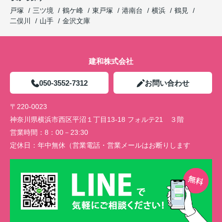
戸塚
三ツ境
鶴ケ峰
東戸塚
港南台
横浜
鶴見
二俣川
山手
金沢文庫
建和株式会社
050-3552-7312
お問い合わせ
〒220-0023
神奈川県横浜市西区平沼１丁目13-18 フォルテ21 ３階
営業時間：
8：00－23:30
定休日：
年中無休（営業電話・営業メールはお断りします