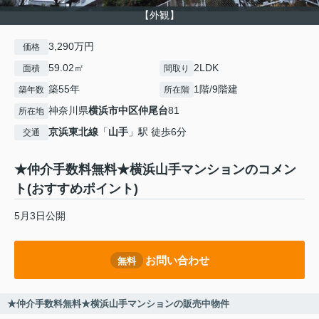
【外観】
3,290万円
価格
59.02㎡
2LDK
面積
間取り
築55年
1階/9階建
築年数
所在階
神奈川県
横浜市中区
仲尾台
81
所在地
京浜東北線
「
山手
」駅 徒歩6分
交通
★仲介手数料無料★横浜山手マンションのコメン
ト(おすすめポイント)
5月3日公開
お問い合わせ
無料
★仲介手数料無料★横浜山手マンションの販売中物件