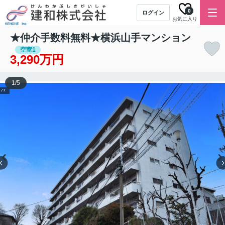
0
ログイン
お気に入り
★仲介手数料無料★横浜山手マンション
空室1
3,290万円
1
/
5