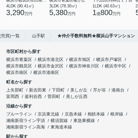
横浜市都筑区荏田南１丁目
横浜市青葉区榎が丘
千代田区内神田１丁目
4LDK (90.41㎡)
3LDK (78.30㎡)
1LDK (40.63㎡)
2
3,290
5,380
1
800
万円
万円
億
万円
売買)一覧
山手駅
★仲介手数料無料★横浜山手マンション
市区町村から探す
横浜市青葉区
横浜市港北区
横浜市旭区
横浜市戸塚区
横浜市鶴見区
横浜市金沢区
横浜市神奈川区
横浜市中区
横浜市南区
横浜市港南区
町名から探す
上矢部町
新吉田東
下田町
美しが丘
芹が谷
港南台
富岡西
釜利谷西
菅田町
美しが丘西
沿線から探す
ブルーライン
京浜東北線
京急本線
相鉄本線
根岸線
湘南新宿ライン宇須
横須賀線
東急東横線
湘南新宿ライン高海
東海道本線
駅から探す