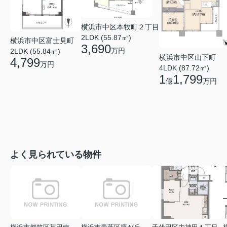
横浜市中区本牧町２丁目
2LDK (55.87㎡)
横浜市中区富士見町
3,690
万円
2LDK (55.84㎡)
横浜市中区山下町
4,799
万円
4LDK (87.72㎡)
1
1,799
億
万円
よく見られている物件