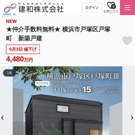
0
ログイン
お気に入り
NEW
★仲介手数料無料★ 横浜市戸塚区戸塚
町 新築戸建
8月3日 値下げ
4,480
万円
1
/
6