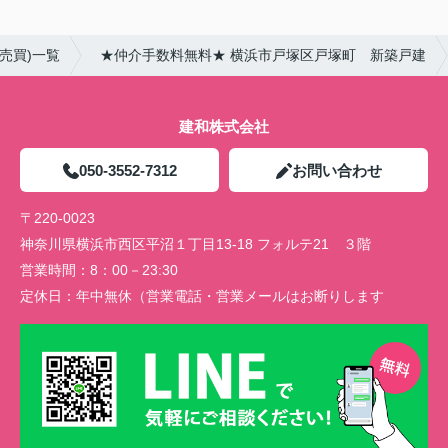
売買)一覧
★仲介手数料無料★ 横浜市戸塚区戸塚町 新築戸建
建和株式会社
050-3552-7312
お問い合わせ
〒220-0023
神奈川県横浜市西区平沼１丁目13-18 フォルテ21 ３階
営業時間：
8：00－23:30
定休日：
年中無休（営業電話・営業メールはお断りします