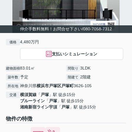
仲介手数料無料！お問合せ下さい/080-7058-7312
4,480万円
価格
支払いシミュレーション
83.01㎡
3LDK
建物面積
間取り
予定
2階建
築年数
階建て
神奈川県
横浜市戸塚区
戸塚町
3626-105
所在地
横須賀線
「
戸塚
」駅 徒歩15分
交通
ブルーライン
「
戸塚
」駅 徒歩15分
湘南新宿ライン宇須
「
戸塚
」駅 徒歩15分
物件の特徴