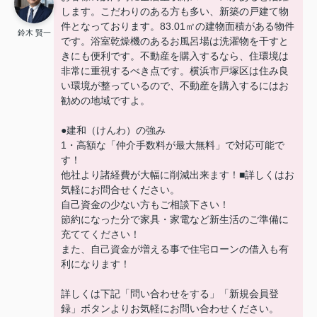
します。こだわりのある方も多い、新築の戸建て物
件となっております。83.01㎡の建物面積がある物件
鈴木 賢一
です。浴室乾燥機のあるお風呂場は洗濯物を干すと
きにも便利です。不動産を購入するなら、住環境は
非常に重視するべき点です。横浜市戸塚区は住み良
い環境が整っているので、不動産を購入するにはお
勧めの地域ですよ。
●建和（けんわ）の強み
1・高額な「仲介手数料が最大無料」で対応可能で
す！
他社より諸経費が大幅に削減出来ます！■詳しくはお
気軽にお問合せください。
自己資金の少ない方もご相談下さい！
節約になった分で家具・家電など新生活のご準備に
充ててください！
また、自己資金が増える事で住宅ローンの借入も有
利になります！
詳しくは下記「問い合わせをする」「新規会員登
録」ボタンよりお気軽にお問い合わせください。