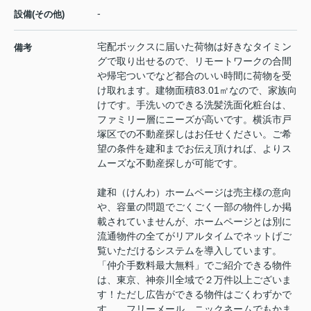
-
設備(その他)
宅配ボックスに届いた荷物は好きなタイミン
備考
グで取り出せるので、リモートワークの合間
や帰宅ついでなど都合のいい時間に荷物を受
け取れます。建物面積83.01㎡なので、家族向
けです。手洗いのできる洗髪洗面化粧台は、
ファミリー層にニーズが高いです。横浜市戸
塚区での不動産探しはお任せください。ご希
望の条件を建和までお伝え頂ければ、よりス
ムーズな不動産探しが可能です。
建和（けんわ）ホームページは売主様の意向
や、容量の問題でごくごく一部の物件しか掲
載されていませんが、ホームページとは別に
流通物件の全てがリアルタイムでネットげご
覧いただけるシステムを導入しています。
「仲介手数料最大無料」でご紹介できる物件
は、東京、神奈川全域で２万件以上ございま
す！ただし広告ができる物件はごくわずかで
す、、フリーメール、ニックネームでもかま