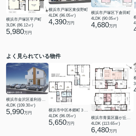
横浜市戸塚区東俣野町
横浜市戸塚区下倉田町
4LDK (96.05㎡)
4LDK (90.05㎡)
横浜市戸塚区平戸町
4,390
4,680
4
万円
3LDK (86.12㎡)
万円
5,980
万円
よく見られている物件
3
横浜市金沢区釜利谷東４丁目
4LDK (109.30㎡)
5,990
横浜市中区本郷町３丁目
万円
4LDK (96.05㎡)
横浜市青葉区藤が丘１丁目
5,650
万円
4LDK (113.65㎡)
6,480
万円