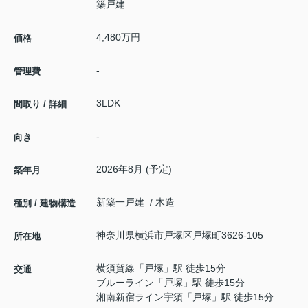
築戸建
4,480万円
価格
-
管理費
3LDK
間取り / 詳細
-
向き
2026年8月 (予定)
築年月
新築一戸建 / 木造
種別 / 建物構造
神奈川県
横浜市戸塚区
戸塚町
3626-105
所在地
横須賀線
「
戸塚
」駅 徒歩15分
交通
ブルーライン
「
戸塚
」駅 徒歩15分
湘南新宿ライン宇須
「
戸塚
」駅 徒歩15分