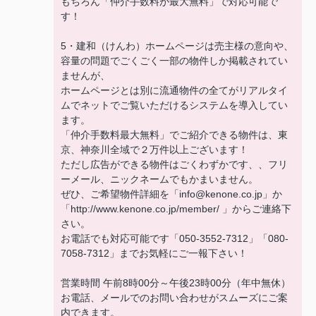
もちろん「仲介手数料が最大無料」で対応可能で
す！
5・建和（けんわ）ホームページは売主様の意向や、
容量の問題でごくごく一部の物件しか掲載されてい
ませんが、
ホームページとは別に流通物件の全てがリアルタイ
ムでネットでご覧いただけるシステムを導入してい
ます。
「仲介手数料最大無料」でご紹介できる物件は、東
京、神奈川全域で２万件以上ございます！
ただし広告ができる物件はごくわずかです、、フリ
ーメール、ニックネームでもかまいません。
ぜひ、ご希望物件詳細を「info@kenone.co.jp」か
「http://www.kenone.co.jp/member/ 」からご連絡下
さい。
お電話でも対応可能です「050-3552-7312」「080-
7058-7312」までお気軽にご一報下さい！
営業時間 午前8時00分～午後23時00分（年中無休）
お電話、メールでのお問い合わせがスムーズにご案
内できます。