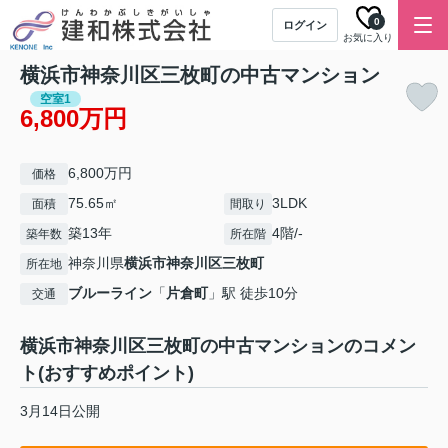
0
ログイン
お気に入り
横浜市神奈川区三枚町の中古マンション
空室1
6,800万円
6,800万円
価格
75.65㎡
3LDK
面積
間取り
築13年
4階/-
築年数
所在階
神奈川県
横浜市神奈川区
三枚町
所在地
ブルーライン
「
片倉町
」駅 徒歩10分
交通
横浜市神奈川区三枚町の中古マンションのコメン
ト(おすすめポイント)
3月14日公開