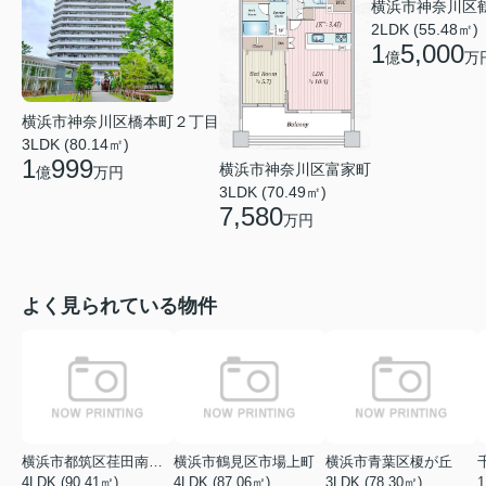
横浜市神奈川区
2LDK (55.48㎡)
1
5,000
億
万
横浜市神奈川区橋本町２丁目
3LDK (80.14㎡)
1
999
横浜市神奈川区富家町
億
万円
3LDK (70.49㎡)
7,580
万円
よく見られている物件
横浜市都筑区荏田南１丁目
横浜市鶴見区市場上町
横浜市青葉区榎が丘
4LDK (90.41㎡)
4LDK (87.06㎡)
3LDK (78.30㎡)
1