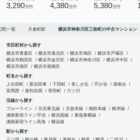
3,290
4,380
5,380
万円
万円
万円
買)一覧
片倉町駅
横浜市神奈川区三枚町の中古マンション
市区町村から探す
横浜市青葉区
横浜市港北区
横浜市旭区
横浜市戸塚区
横浜市鶴見区
横浜市金沢区
横浜市神奈川区
横浜市中区
横浜市南区
横浜市港南区
町名から探す
上矢部町
新吉田東
下田町
美しが丘
芹が谷
港南台
富岡西
釜利谷西
菅田町
六ツ川
沿線から探す
ブルーライン
京浜東北線
京急本線
相鉄本線
根岸線
湘南新宿ライン宇須
横須賀線
東急東横線
湘南新宿ライン高海
横浜線
駅から探す
三ツ境
鶴ケ峰
東戸塚
港南台
鶴見
鴨居
二俣川