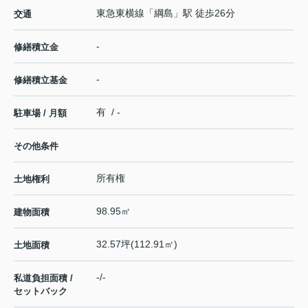
東急東横線
「
綱島
」駅 徒歩26分
交通
-
修繕積立金
-
修繕積立基金
有 / -
駐車場 / 月額
その他条件
所有権
土地権利
98.95㎡
建物面積
32.57坪(112.91㎡)
土地面積
-/-
私道負担面積 /
セットバック