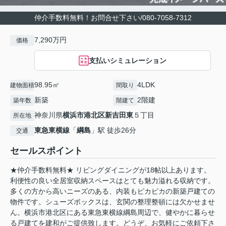
仲介手数料無料！お問合せ下さい/080-7058-7312
7,290万円
価格
支払いシミュレーション
98.95㎡
4LDK
建物面積
間取り
新築
2階建
築年数
階建て
神奈川県
横浜市港北区
新吉田東
５丁目
所在地
東急東横線
「
綱島
」駅 徒歩26分
交通
セールスポイント
★仲介手数料無料★ リビングダイニングが18帖以上あります。
利便性の良い全居室収納スペースはとても魅力溢れる収納です。
多くの方から高いニーズのある、内装もピカピカの新築戸建ての
物件です。シューズボックスは、玄関の整理整頓には欠かせませ
ん。横浜市港北区にある東急東横線綱島周辺で、健やかに暮らせ
る戸建てを建和がご提供致します。どうぞ、お気軽にご依頼下さ