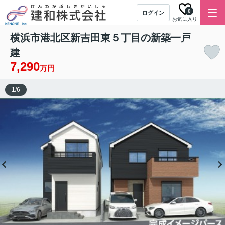
0
ログイン
お気に入り
横浜市港北区新吉田東５丁目の新築一戸
建
7,290
万円
1
/
6