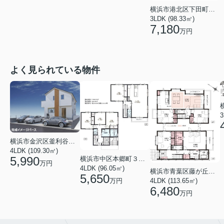
横浜市港北区下田町３丁目
3LDK (98.33㎡)
7,180
万円
よく見られている物件
3
横浜市金沢区釜利谷東４丁目
4LDK (109.30㎡)
5,990
横浜市中区本郷町３丁目
万円
4LDK (96.05㎡)
横浜市青葉区藤が丘１丁目
5,650
万円
4LDK (113.65㎡)
6,480
万円