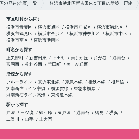
区の戸建(売買)一覧
横浜市港北区新吉田東５丁目の新築一戸建
市区町村から探す
横浜市青葉区
横浜市旭区
横浜市戸塚区
横浜市港北区
横浜市鶴見区
横浜市金沢区
横浜市神奈川区
横浜市中区
横浜市南区
横浜市港南区
町名から探す
上矢部町
新吉田東
下田町
美しが丘
芹が谷
港南台
富岡西
釜利谷西
菅田町
美しが丘西
沿線から探す
ブルーライン
京浜東北線
京急本線
相鉄本線
根岸線
湘南新宿ライン宇須
横須賀線
東急東横線
湘南新宿ライン高海
東海道本線
駅から探す
戸塚
三ツ境
鶴ケ峰
東戸塚
港南台
鶴見
横浜
二俣川
山手
上大岡