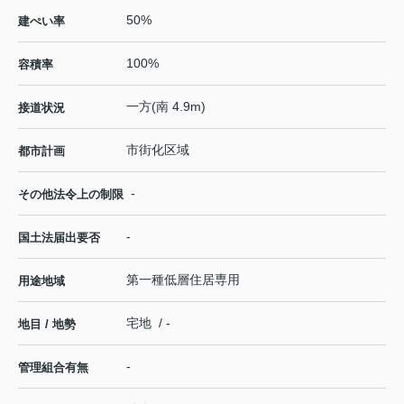
50%
建ぺい率
100%
容積率
一方(南 4.9m)
接道状況
市街化区域
都市計画
-
その他法令上の制限
-
国土法届出要否
第一種低層住居専用
用途地域
宅地 / -
地目 / 地勢
-
管理組合有無