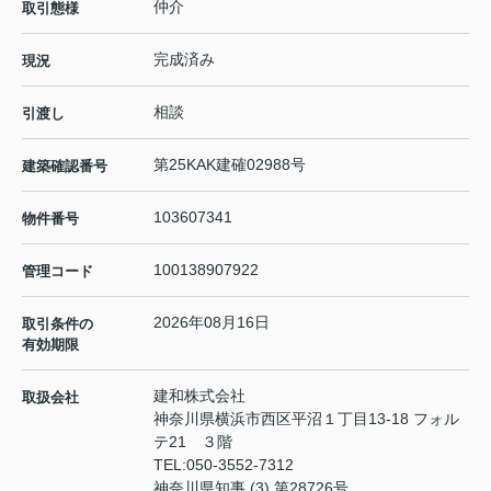
仲介
取引態様
完成済み
現況
相談
引渡し
第25KAK建確02988号
建築確認番号
103607341
物件番号
100138907922
管理コード
2026年08月16日
取引条件の
有効期限
建和株式会社
取扱会社
神奈川県横浜市西区平沼１丁目13-18 フォル
テ21 ３階
TEL:
050-3552-7312
神奈川県知事 (3) 第28726号