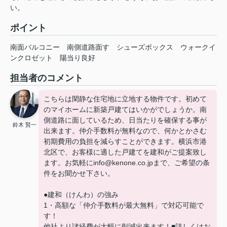
い。
ポイント
南面バルコニー
南側道路面す
シューズボックス
ウォークイ
ンクロゼット
陽当り良好
担当者のコメント
こちらは閑静な住宅地に立地する物件です。初めて
のマイホームに新築戸建てはいかがでしょうか。南
側道路に面しているため、日当たりを確保する事が
鈴木 賢一
出来ます。仲介手数料が無料なので、何かとかさむ
初期費用の負担を減らすことができます。横浜市港
北区で、お客様に適した戸建てを建和がご提案致し
ます。お気軽にinfo@kenone.co.jpまで、ご希望の条
件をお聞かせ下さい。
●建和（けんわ）の強み
1・高額な「仲介手数料が最大無料」で対応可能で
す！
他社より諸経費が大幅に削減出来ます！■詳しくはお