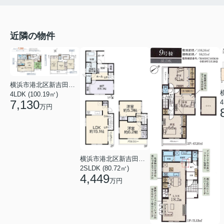
近隣の物件
横浜市港北区新吉田東１丁目
4LDK (100.19㎡)
7,130
4
万円
横浜市港北区新吉田東３丁目
2SLDK (80.72㎡)
4,449
万円