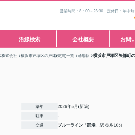
営業時間：8：00－23:30 定休日：年
沿線検索
会社概要
お問
横浜市戸塚区矢部町
和株式会社
横浜市戸塚区の戸建(売買)一覧
踊場駅
2026年5月(新築)
築年
-
駐車
ブルーライン
「
踊場
」駅 徒歩10分
交通