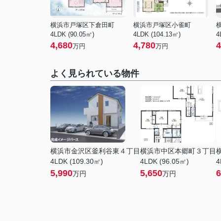
横浜市戸塚区下倉田町
横浜市戸塚区小雀町
4LDK (90.05㎡)
4LDK (104.13㎡)
4
4,680
4,780
4
万円
万円
よく見られている物件
横浜市金沢区釜利谷東４丁目
横浜市中区本郷町３丁目
4LDK (109.30㎡)
4LDK (96.05㎡)
4
5,990
5,650
6
万円
万円