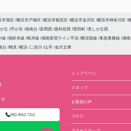
浜市旭区
横浜市戸塚区
横浜市鶴見区
横浜市金沢区
横浜市神奈川区
しが丘
芹が谷
港南台
富岡西
釜利谷西
菅田町
美しが丘西
本線
相鉄本線
根岸線
湘南新宿ライン宇須
横須賀線
東急東横線
湘南
南台
鶴見
横浜
二俣川
山手
金沢文庫
トップページ
階
スタッフ
ます
お客様の声
050-3552-7312
ブログ
アクセスマップ