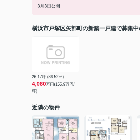
3月3日公開
横浜市戸塚区矢部町の新築一戸建で募集中
26.17坪 (86.52㎡)
4,080
万円(
155.9
万円/
坪)
近隣の物件