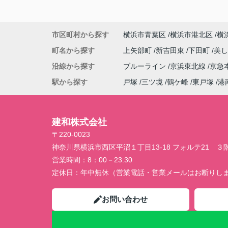
市区町村から探す
横浜市青葉区
横浜市港北区
横
町名から探す
上矢部町
新吉田東
下田町
美
沿線から探す
ブルーライン
京浜東北線
京急
駅から探す
戸塚
三ツ境
鶴ケ峰
東戸塚
港
建和株式会社
〒220-0023
神奈川県横浜市西区平沼１丁目13-18 フォルテ21 ３
営業時間：
8：00－23:30
定休日：
年中無休（営業電話・営業メールはお断りし
お問い合わせ