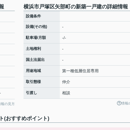
報
横浜市戸塚区矢部町の新築一戸建の詳細情報
設備条件
設備(その他)
-
駐車場/月額
-/-
土地権利
-
国土法届出
-
用途地域
第一種低層住居専用
取引態様
仲介
引渡し
相談
分
情報
情報の見方
(おすすめポイント)