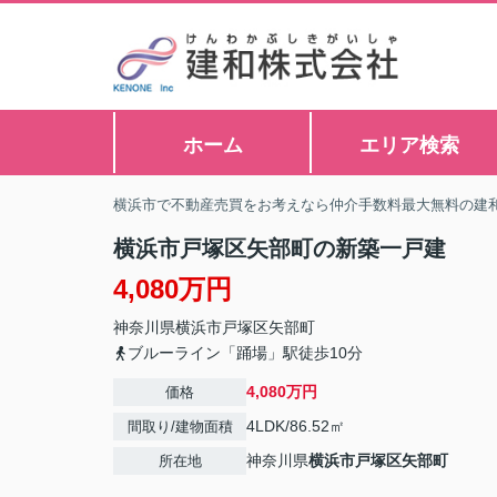
ホーム
エリア検索
横浜市で不動産売買をお考えなら仲介手数料最大無料の建
横浜市戸塚区矢部町の新築一戸建
4,080万円
神奈川県
横浜市戸塚区
矢部町
ブルーライン「踊場」駅徒歩10分
4,080万円
価格
4LDK/86.52㎡
間取り/建物面積
神奈川県
横浜市戸塚区
矢部町
所在地