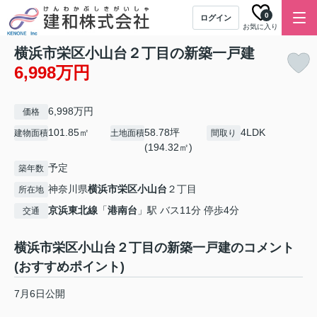
0
ログイン
お気に入り
横浜市栄区小山台２丁目の新築一戸建
6,998万円
6,998万円
価格
101.85㎡
58.78坪
4LDK
建物面積
土地面積
間取り
(194.32㎡)
予定
築年数
神奈川県
横浜市栄区
小山台
２丁目
所在地
京浜東北線
「
港南台
」駅 バス11分 停歩4分
交通
横浜市栄区小山台２丁目の新築一戸建のコメント
(おすすめポイント)
7月6日公開