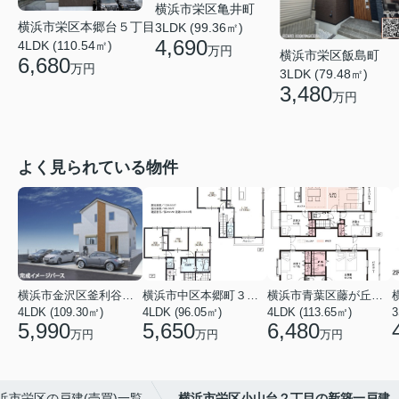
横浜市栄区亀井町
横浜市栄区本郷台５丁目
3LDK (99.36㎡)
4,690
4LDK (110.54㎡)
万円
横浜市栄区飯島町
6,680
万円
3LDK (79.48㎡)
3,480
万円
よく見られている物件
横浜市金沢区釜利谷東４丁目
横浜市中区本郷町３丁目
横浜市青葉区藤が丘１丁目
4LDK (109.30㎡)
4LDK (96.05㎡)
4LDK (113.65㎡)
3
5,990
5,650
6,480
万円
万円
万円
浜市栄区の戸建(売買)一覧
横浜市栄区小山台２丁目の新築一戸建