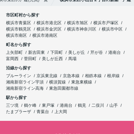
市区町村から探す
横浜市青葉区
横浜市港北区
横浜市旭区
横浜市戸塚区
横浜市鶴見区
横浜市金沢区
横浜市神奈川区
横浜市中区
横浜市南区
横浜市港南区
町名から探す
上矢部町
新吉田東
下田町
美しが丘
芹が谷
港南台
富岡西
菅田町
美しが丘西
馬場
沿線から探す
ブルーライン
京浜東北線
京急本線
相鉄本線
根岸線
湘南新宿ライン宇須
横須賀線
東急東横線
湘南新宿ライン高海
東急田園都市線
駅から探す
三ツ境
鶴ケ峰
東戸塚
港南台
鶴見
二俣川
山手
たまプラーザ
青葉台
上大岡