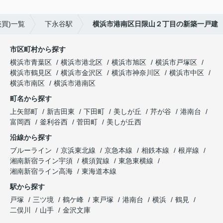
買)一覧
下永谷駅
横浜市港南区日限山２丁目の新築一戸建
市区町村から探す
横浜市青葉区
横浜市港北区
横浜市旭区
横浜市戸塚区
横浜市鶴見区
横浜市金沢区
横浜市神奈川区
横浜市中区
横浜市南区
横浜市港南区
町名から探す
上矢部町
新吉田東
下田町
美しが丘
芹が谷
港南台
富岡西
釜利谷西
菅田町
美しが丘西
沿線から探す
ブルーライン
京浜東北線
京急本線
相鉄本線
根岸線
湘南新宿ライン宇須
横須賀線
東急東横線
湘南新宿ライン高海
東海道本線
駅から探す
戸塚
三ツ境
鶴ケ峰
東戸塚
港南台
横浜
鶴見
二俣川
山手
金沢文庫