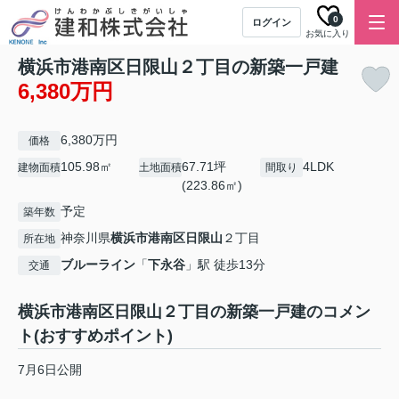
0
ログイン
お気に入り
横浜市港南区日限山２丁目の新築一戸建
6,380万円
6,380万円
価格
105.98㎡
67.71坪
4LDK
建物面積
土地面積
間取り
(223.86㎡)
予定
築年数
神奈川県
横浜市港南区
日限山
２丁目
所在地
ブルーライン
「
下永谷
」駅 徒歩13分
交通
横浜市港南区日限山２丁目の新築一戸建のコメン
ト(おすすめポイント)
7月6日公開