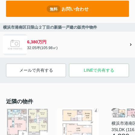
お問い合わせ
無料
横浜市港南区日限山２丁目の新築一戸建の販売中物件
6,380万円
32.05坪(105.98㎡)
メールで共有する
LINEで共有する
近隣の物件
横浜市港南
3SLDK (116