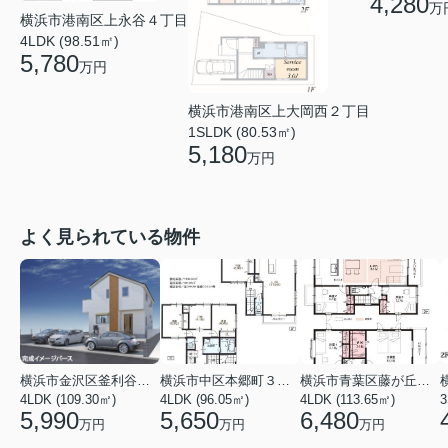
4,280
万
横浜市港南区上永谷４丁目
4LDK (98.51㎡)
5,780
万円
横浜市港南区上大岡西２丁目
1SLDK (80.53㎡)
5,180
万円
よく見られている物件
横浜市金沢区釜利谷東４丁目
横浜市中区本郷町３丁目
横浜市青葉区藤が丘１丁目
4LDK (109.30㎡)
4LDK (96.05㎡)
4LDK (113.65㎡)
3
5,990
5,650
6,480
万円
万円
万円