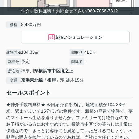
仲介手数料無料！お問合せ下さい/080-7058-7312
8,480万円
価格
支払いシミュレーション
104.33㎡
4LDK
建物面積
間取り
予定
-
築年数
階建て
神奈川県
横浜市中区
滝之上
所在地
京浜東北線
「
根岸
」駅 徒歩15分
交通
セールスポイント
★仲介手数料無料★ 今回紹介するのは、建物面積が104.33平
米。駅まで歩いて15分ほどの物件です。新築の戸建て物件で、夢
のマイホーム生活を送りませんか。ファミリー向け物件なので、
お子様がいる方におすすめです。横浜市中区での暮らしは非常に
快適なので、きっとお客様にも満足していただけるでしょう。不
動産の購入を検討しているのであれば、当社にお任せください。