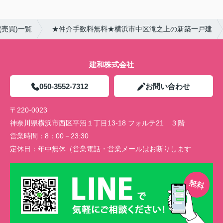
(売買)一覧
★仲介手数料無料★横浜市中区滝之上の新築一戸建
建和株式会社
050-3552-7312
お問い合わせ
〒220-0023
神奈川県横浜市西区平沼１丁目13-18 フォルテ21 ３階
営業時間：
8：00－23:30
定休日：
年中無休（営業電話・営業メールはお断りします