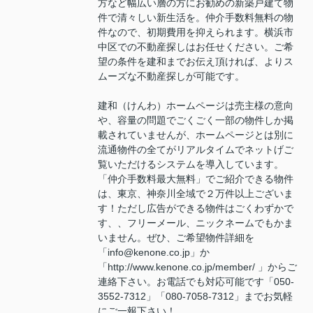
方など幅広い層の方にお勧めの新築戸建て物
件で清々しい新生活を。仲介手数料無料の物
件なので、初期費用を抑えられます。横浜市
中区での不動産探しはお任せください。ご希
望の条件を建和までお伝え頂ければ、よりス
ムーズな不動産探しが可能です。
建和（けんわ）ホームページは売主様の意向
や、容量の問題でごくごく一部の物件しか掲
載されていませんが、ホームページとは別に
流通物件の全てがリアルタイムでネットげご
覧いただけるシステムを導入しています。
「仲介手数料最大無料」でご紹介できる物件
は、東京、神奈川全域で２万件以上ございま
す！ただし広告ができる物件はごくわずかで
す、、フリーメール、ニックネームでもかま
いません。ぜひ、ご希望物件詳細を
「info@kenone.co.jp」か
「http://www.kenone.co.jp/member/ 」からご
連絡下さい。お電話でも対応可能です「050-
3552-7312」「080-7058-7312」までお気軽
にご一報下さい！