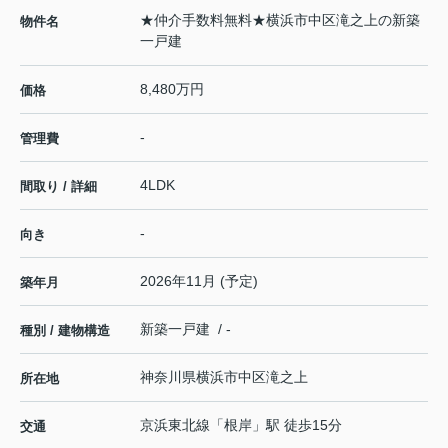
★仲介手数料無料★横浜市中区滝之上の新築
物件名
一戸建
8,480万円
価格
-
管理費
4LDK
間取り / 詳細
-
向き
2026年11月 (予定)
築年月
新築一戸建 / -
種別 / 建物構造
神奈川県
横浜市中区
滝之上
所在地
京浜東北線
「
根岸
」駅 徒歩15分
交通