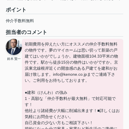
ポイント
仲介手数料無料
担当者のコメント
初期費用を抑えたい方にオススメの仲介手数料無料
の物件です。夢のマイホームは思い切って新築の戸
建てはいかがでしょうか。建物面積104.33平米の物
鈴木 賢一
件です。駅から徒歩15分の物件はいかがですか。京
浜東北線根岸近くの開放感のある戸建てを建和がお
届け致します。info@kenone.co.jpまでご連絡下さ
い。ご利用をお待ちしております。
●建和（けんわ）の強み
1・高額な「仲介手数料が最大無料」で対応可能で
す！
他社より諸経費が大幅に削減出来ます！■詳しくはお
気軽にお問合せください。
自己資金の少ない方もご相談下さい！
節約になった分で家具・家電など新生活のご準備に