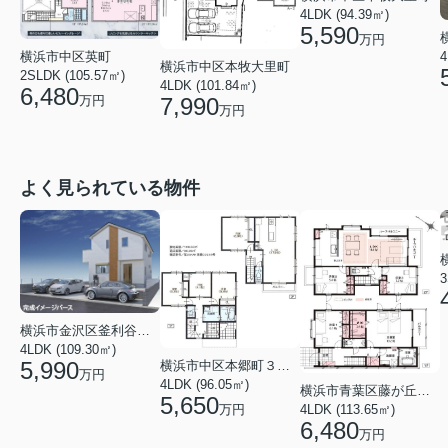
4LDK (94.39㎡)
5,590
万円
横浜市中区英町
4
横浜市中区本牧大里町
2SLDK (105.57㎡)
4LDK (101.84㎡)
6,480
7,990
万円
万円
よく見られている物件
3
横浜市金沢区釜利谷東４丁目
4LDK (109.30㎡)
5,990
横浜市中区本郷町３丁目
万円
4LDK (96.05㎡)
横浜市青葉区藤が丘１丁目
5,650
万円
4LDK (113.65㎡)
6,480
万円