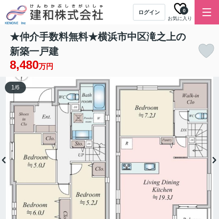
0
ログイン
お気に入り
★仲介手数料無料★横浜市中区滝之上の
新築一戸建
8,480
万円
1
/
6