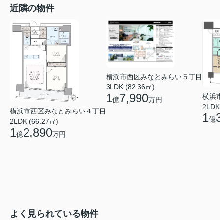
近隣の物件
横浜市西区みなとみらい５丁目
3LDK (82.36㎡)
1
7,990
横浜
億
万円
2LDK
横浜市西区みなとみらい４丁目
1
億
2LDK (66.27㎡)
1
2,890
億
万円
よく見られている物件