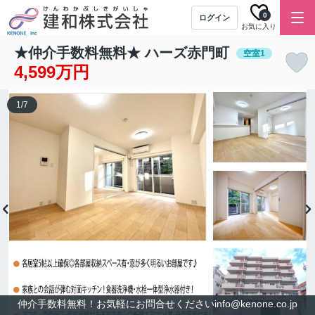
0
ログイン
お気に入り
★仲介手数料無料★ ハーズ赤門町
空室1
4,599万円
1
/
7
仲介手数料無料！お気軽にお問合せくださいinfo@kenone.co.jp