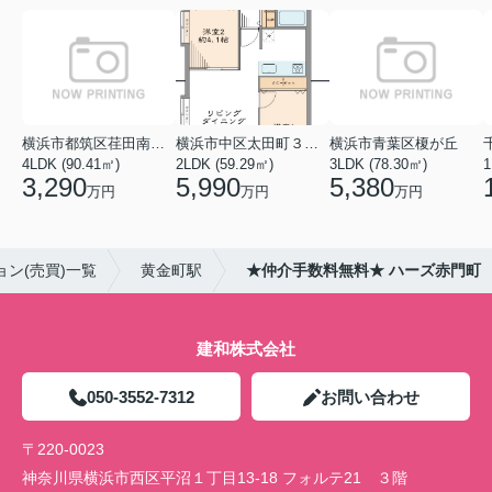
横浜市都筑区荏田南１丁目
横浜市中区太田町３丁目
横浜市青葉区榎が丘
4LDK (90.41㎡)
2LDK (59.29㎡)
3LDK (78.30㎡)
1
3,290
5,990
5,380
万円
万円
万円
ン(売買)一覧
黄金町駅
★仲介手数料無料★ ハーズ赤門町
建和株式会社
050-3552-7312
お問い合わせ
〒220-0023
神奈川県横浜市西区平沼１丁目13-18 フォルテ21 ３階