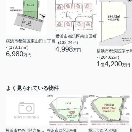
横浜市都筑区南山田町
横浜市都筑区東山田１丁目
- (133.24㎡)
- (179.17㎡)
4,998
万円
横浜市都筑区茅ケ
6,980
万円
- (284.62㎡)
1
4,200
億
万円
よく見られている物件
横浜市神奈川区六角橋２丁目
横浜市西区老松町
横浜市西区老松町