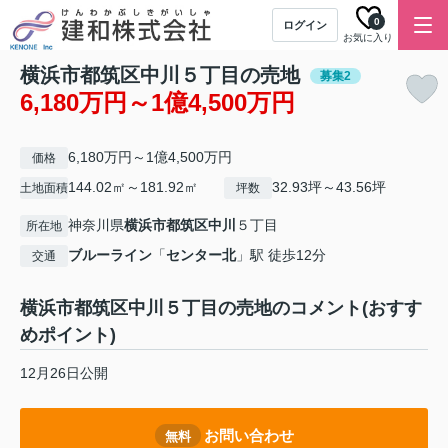
0
ログイン
お気に入り
横浜市都筑区中川５丁目の売地
募集2
6,180万円～1億4,500万円
6,180万円～1億4,500万円
価格
144.02㎡～181.92㎡
32.93坪～43.56坪
土地面積
坪数
神奈川県
横浜市都筑区
中川
５丁目
所在地
ブルーライン
「
センター北
」駅 徒歩12分
交通
横浜市都筑区中川５丁目の売地のコメント(おすす
めポイント)
12月26日公開
お問い合わせ
無料