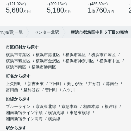
- (121.92㎡)
- (209.16㎡)
- (485.39㎡)
-
5,680
5,180
1
760
万円
万円
億
万円
地(売買)一覧
センター北駅
横浜市都筑区中川５丁目の売地
市区町村から探す
横浜市青葉区
横浜市港北区
横浜市旭区
横浜市戸塚区
横浜市鶴見区
横浜市金沢区
横浜市神奈川区
横浜市中区
横浜市南区
横浜市港南区
町名から探す
上矢部町
新吉田東
下田町
美しが丘
芹が谷
港南台
富岡西
釜利谷西
菅田町
六ツ川
沿線から探す
ブルーライン
京浜東北線
京急本線
相鉄本線
根岸線
湘南新宿ライン宇須
横須賀線
東急東横線
湘南新宿ライン高海
横浜線
駅から探す