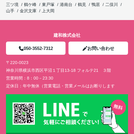
三ツ境
鶴ケ峰
東戸塚
港南台
鶴見
鴨居
二俣川
山手
金沢文庫
上大岡
建和株式会社
050-3552-7312
お問い合わせ
〒220-0023
神奈川県横浜市西区平沼１丁目13-18 フォルテ21 ３階
営業時間：
8：00－23:30
定休日：
年中無休（営業電話・営業メールはお断りします