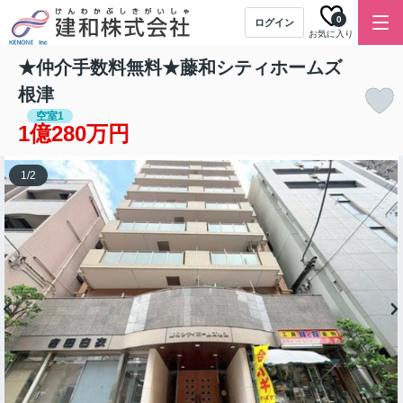
0
ログイン
お気に入り
★仲介手数料無料★藤和シティホームズ
根津
空室1
1億280万円
1
/
2