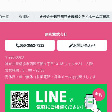
)一覧
根津駅
★仲介手数料無料★藤和シティホームズ根津
建和株式会社
050-3552-7312
お問い合わせ
〒220-0023
神奈川県横浜市西区平沼１丁目13-18 フォルテ21 ３階
営業時間：
8：00－23:30
定休日：
年中無休（営業電話・営業メールはお断りします