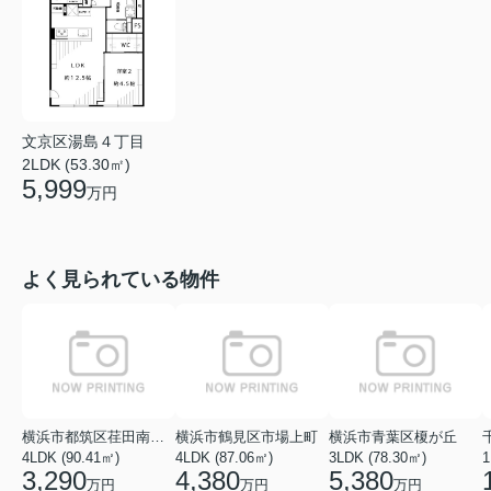
文京区湯島４丁目
2LDK (53.30㎡)
5,999
万円
よく見られている物件
横浜市都筑区荏田南１丁目
横浜市鶴見区市場上町
横浜市青葉区榎が丘
4LDK (90.41㎡)
4LDK (87.06㎡)
3LDK (78.30㎡)
1
3,290
4,380
5,380
万円
万円
万円