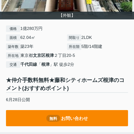
【外観】
1億280万円
価格
62.04㎡
2LDK
面積
間取り
築23年
5階/14階建
築年数
所在階
東京都
文京区
根津
２丁目20-5
所在地
千代田線
「
根津
」駅 徒歩2分
交通
★仲介手数料無料★藤和シティホームズ根津のコ
メント(おすすめポイント)
6月28日公開
お問い合わせ
無料