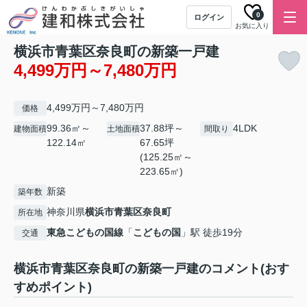
0
ログイン
お気に入り
横浜市青葉区奈良町の新築一戸建
4,499万円～7,480万円
4,499万円～7,480万円
価格
99.36㎡～
37.88坪～
4LDK
建物面積
土地面積
間取り
122.14㎡
67.65坪
(125.25㎡～
223.65㎡)
新築
築年数
神奈川県
横浜市青葉区
奈良町
所在地
東急こどもの国線
「
こどもの国
」駅 徒歩19分
交通
横浜市青葉区奈良町の新築一戸建のコメント(おす
すめポイント)