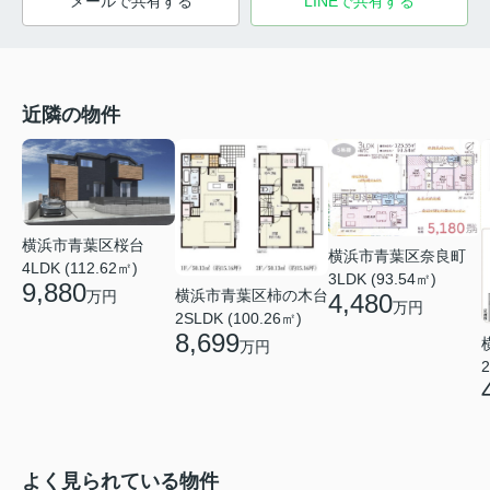
メールで共有する
LINEで共有する
近隣の物件
横浜市青葉区桜台
横浜市青葉区奈良町
4LDK (112.62㎡)
3LDK (93.54㎡)
9,880
横浜市青葉区柿の木台
万円
4,480
万円
2SLDK (100.26㎡)
8,699
万円
2
よく見られている物件