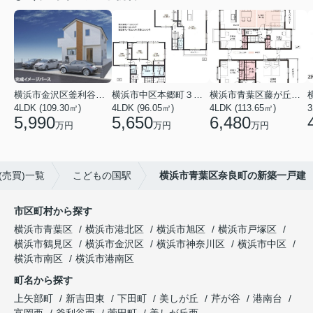
横浜市金沢区釜利谷東４丁目
横浜市中区本郷町３丁目
横浜市青葉区藤が丘１丁目
4LDK (109.30㎡)
4LDK (96.05㎡)
4LDK (113.65㎡)
3
5,990
5,650
6,480
万円
万円
万円
売買)一覧
こどもの国駅
横浜市青葉区奈良町の新築一戸建
市区町村から探す
横浜市青葉区
横浜市港北区
横浜市旭区
横浜市戸塚区
横浜市鶴見区
横浜市金沢区
横浜市神奈川区
横浜市中区
横浜市南区
横浜市港南区
町名から探す
上矢部町
新吉田東
下田町
美しが丘
芹が谷
港南台