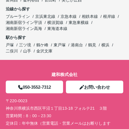
富岡西
釜利谷西
菅田町
美しが丘西
沿線から探す
ブルーライン
京浜東北線
京急本線
相鉄本線
根岸線
湘南新宿ライン宇須
横須賀線
東急東横線
湘南新宿ライン高海
東海道本線
駅から探す
戸塚
三ツ境
鶴ケ峰
東戸塚
港南台
鶴見
横浜
二俣川
山手
金沢文庫
建和株式会社
050-3552-7312
お問い合わせ
〒220-0023
神奈川県横浜市西区平沼１丁目13-18 フォルテ21 ３階
営業時間：
8：00－23:30
定休日：
年中無休（営業電話・営業メールはお断りします