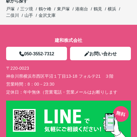
駅から探す
戸塚
三ツ境
鶴ケ峰
東戸塚
港南台
鶴見
横浜
二俣川
山手
金沢文庫
建和株式会社
050-3552-7312
お問い合わせ
〒220-0023
神奈川県横浜市西区平沼１丁目13-18 フォルテ21 ３階
営業時間：
8：00－23:30
定休日：
年中無休（営業電話・営業メールはお断りします