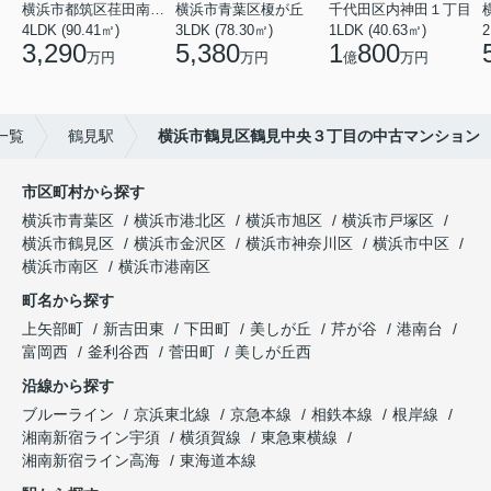
横浜市都筑区荏田南１丁目
横浜市青葉区榎が丘
千代田区内神田１丁目
4LDK (90.41㎡)
3LDK (78.30㎡)
1LDK (40.63㎡)
2
3,290
5,380
1
800
万円
万円
億
万円
一覧
鶴見駅
横浜市鶴見区鶴見中央３丁目の中古マンション
市区町村から探す
横浜市青葉区
横浜市港北区
横浜市旭区
横浜市戸塚区
横浜市鶴見区
横浜市金沢区
横浜市神奈川区
横浜市中区
横浜市南区
横浜市港南区
町名から探す
上矢部町
新吉田東
下田町
美しが丘
芹が谷
港南台
富岡西
釜利谷西
菅田町
美しが丘西
沿線から探す
ブルーライン
京浜東北線
京急本線
相鉄本線
根岸線
湘南新宿ライン宇須
横須賀線
東急東横線
湘南新宿ライン高海
東海道本線