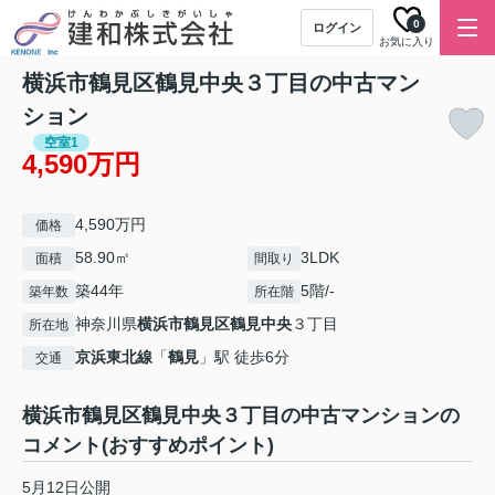
0
ログイン
お気に入り
横浜市鶴見区鶴見中央３丁目の中古マン
ション
空室1
4,590万円
4,590万円
価格
58.90㎡
3LDK
面積
間取り
築44年
5階/-
築年数
所在階
神奈川県
横浜市鶴見区
鶴見中央
３丁目
所在地
京浜東北線
「
鶴見
」駅 徒歩6分
交通
横浜市鶴見区鶴見中央３丁目の中古マンションの
コメント(おすすめポイント)
5月12日公開