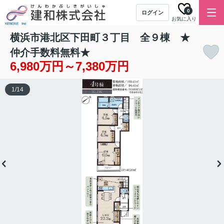
0
ログイン
お気に入り
横浜市港北区下田町３丁目 全９棟 ★
仲介手数料無料★
6,980万円～7,380万円
1
/
14