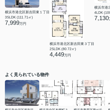
横浜市港
横浜市港北区新吉田東１丁目
4LDK (10
7,130
3SLDK (111.71㎡)
7,999
万円
横浜市港北区新吉田東３丁目
2SLDK (80.72㎡)
4,449
万円
よく見られている物件
横浜市金沢区釜利谷東４丁目
横浜市中区本郷町３丁目
横浜市青葉区藤が丘１丁目