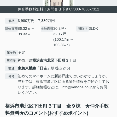
仲介手数料無料！お問合せ下さい/080-7058-7312
6,980万円～7,380万円
価格
86.32㎡～
30.3坪～
3LDK
建物面積
土地面積
間取り
98.33㎡
32.17坪
(100.17㎡～
106.36㎡)
予定
築年数
神奈川県
横浜市港北区
下田町
３丁目
所在地
東急東横線
「
日吉
」駅 徒歩24分
交通
初めてのマイホームに新築戸建てはいかがでしょうか。
備考
当社では、横浜市港北区にある物件情報をご紹介してお
ります。詳細情報などは、info@kenone.co.jpからお伺
いください。
横浜市港北区下田町３丁目 全９棟 ★仲介手数
料無料★のコメント(おすすめポイント)