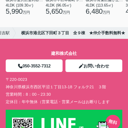
4LDK (109.30㎡)
4LDK (96.05㎡)
4LDK (113.65㎡)
3
5,990
5,650
6,480
万円
万円
万円
日吉駅
横浜市港北区下田町３丁目 全９棟 ★仲介手数料無料★
建和株式会社
050-3552-7312
お問い合わせ
〒220-0023
神奈川県横浜市西区平沼１丁目13-18 フォルテ21 ３階
営業時間：
8：00－23:30
定休日：
年中無休（営業電話・営業メールはお断りします