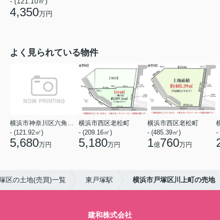
- (121.10㎡)
4,350
万円
よく見られている物件
横浜市神奈川区六角橋２丁目
横浜市西区老松町
横浜市西区老松町
- (121.92㎡)
- (209.16㎡)
- (485.39㎡)
-
5,680
5,180
1
760
万円
万円
億
万円
塚区の土地(売買)一覧
東戸塚駅
横浜市戸塚区川上町の売地
建和株式会社