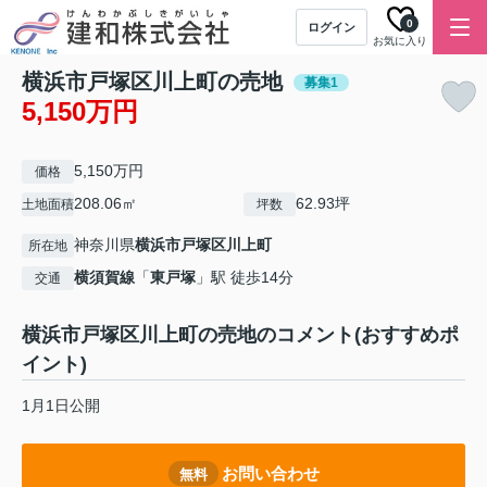
0
ログイン
お気に入り
横浜市戸塚区川上町の売地
募集1
5,150万円
5,150万円
価格
208.06㎡
62.93坪
土地面積
坪数
神奈川県
横浜市戸塚区
川上町
所在地
横須賀線
「
東戸塚
」駅 徒歩14分
交通
横浜市戸塚区川上町の売地のコメント(おすすめポ
イント)
1月1日公開
お問い合わせ
無料