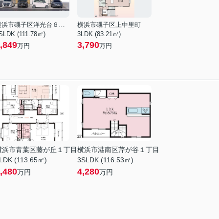
横浜市磯子区洋光台６丁目
横浜市磯子区上中里町
SLDK (111.78㎡)
3LDK (83.21㎡)
,849
3,790
万円
万円
横浜市青葉区藤が丘１丁目
横浜市港南区芹が谷１丁目
LDK (113.65㎡)
3SLDK (116.53㎡)
,480
4,280
万円
万円