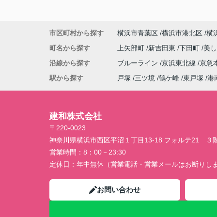
市区町村から探す
横浜市青葉区
横浜市港北区
横
町名から探す
上矢部町
新吉田東
下田町
美
沿線から探す
ブルーライン
京浜東北線
京急
駅から探す
戸塚
三ツ境
鶴ケ峰
東戸塚
港
建和株式会社
〒220-0023
神奈川県横浜市西区平沼１丁目13-18 フォルテ21 ３
営業時間：
8：00－23:30
定休日：
年中無休（営業電話・営業メールはお断りし
お問い合わせ