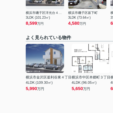
横浜市磯子区洋光台４丁目
横浜市磯子区坂下町
3LDK (101.23㎡)
3LDK (73.64㎡)
3
8,599
4,580
6
万円
万円
よく見られている物件
横浜市金沢区釜利谷東４丁目
横浜市中区本郷町３丁目
4LDK (109.30㎡)
4LDK (96.05㎡)
4
5,990
5,650
6
万円
万円