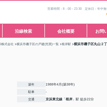
営業時間：8：00－23:30 定休日：年
沿線検索
会社概要
お問
横浜市磯子区丸山２
和株式会社
横浜市磯子区の戸建(売買)一覧
根岸駅
1988年4月(築38年)
築年
-
駐車
京浜東北線
「
根岸
」駅 徒歩22分
交通