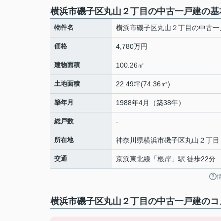
横浜市磯子区丸山２丁目の中古一戸建の基
物件名
横浜市磯子区丸山２丁目の中古一
価格
4,780万円
建物面積
100.26㎡
土地面積
22.49坪(74.36㎡)
築年月
1988年4月（築38年）
総戸数
-
所在地
神奈川県
横浜市磯子区
丸山
２丁目
交通
京浜東北線
「
根岸
」駅 徒歩22分
横浜市磯子区丸山２丁目の中古一戸建のコメ