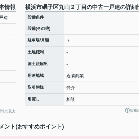
本情報
横浜市磯子区丸山２丁目の中古一戸建の詳細
戸建
設備条件
設備(その他)
-
駐車場/月額
-/-
土地権利
-
国土法届出
-
用途地域
近隣商業
取引態様
仲介
引渡し
相談
情報
情報の見方
ント(おすすめポイント)