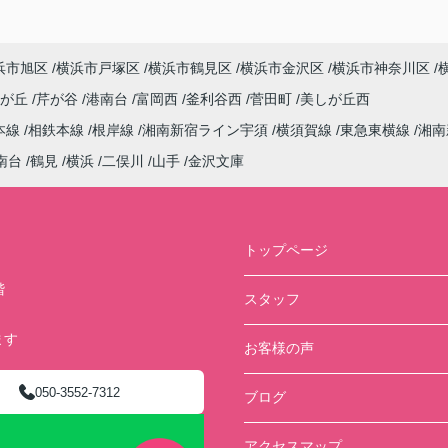
浜市旭区
横浜市戸塚区
横浜市鶴見区
横浜市金沢区
横浜市神奈川区
しが丘
芹が谷
港南台
富岡西
釜利谷西
菅田町
美しが丘西
本線
相鉄本線
根岸線
湘南新宿ライン宇須
横須賀線
東急東横線
湘南
南台
鶴見
横浜
二俣川
山手
金沢文庫
トップページ
階
スタッフ
ます
お客様の声
050-3552-7312
ブログ
アクセスマップ