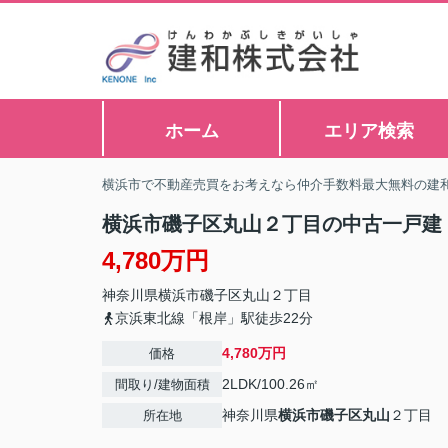
ホーム
エリア検索
横浜市で不動産売買をお考えなら仲介手数料最大無料の建
横浜市磯子区丸山２丁目の中古一戸建
4,780万円
神奈川県
横浜市磯子区
丸山
２丁目
京浜東北線「根岸」駅徒歩22分
4,780万円
価格
2LDK/100.26㎡
間取り/建物面積
神奈川県
横浜市磯子区
丸山
２丁目
所在地