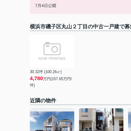
7月4日公開
横浜市磯子区丸山２丁目の中古一戸建で募
30.32坪 (100.26㎡)
4,780
万円(
157.65
万円/
坪)
近隣の物件