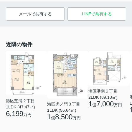
メールで共有する
LINEで共有する
近隣の物件
港区港南５丁目
2LDK (89.13㎡)
港区芝浦２丁目
1
7,000
1
港区虎ノ門３丁目
億
万円
1LDK (47.47㎡)
1LDK (56.64㎡)
6,199
万円
1
8,500
億
万円