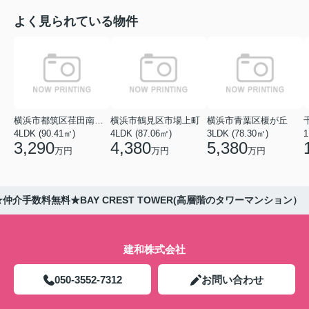
よく見られている物件
横浜市都筑区荏田南１丁目
横浜市鶴見区市場上町
横浜市青葉区榎が丘
4LDK (90.41㎡)
4LDK (87.06㎡)
3LDK (78.30㎡)
1
3,290
4,380
5,380
万円
万円
万円
★仲介手数料無料★BAY CREST TOWER(高層階のタワーマンション）
建和株式会社
050-3552-7312
お問い合わせ