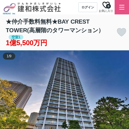
0
ログイン
お気に入り
★仲介手数料無料★BAY CREST
TOWER(高層階のタワーマンション）
空室1
1億5,500万円
1
/
9