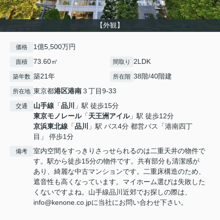
【外観】
1億5,500万円
価格
73.60㎡
2LDK
面積
間取り
築21年
38階/40階建
築年数
所在階
東京都
港区
港南
３丁目9-33
所在地
山手線
「
品川
」駅 徒歩15分
交通
東京モノレール
「
天王洲アイル
」駅 徒歩12分
京浜東北線
「
品川
」駅 バス4分 都営バス「港南四丁
目」 停歩1分
室内空間をすっきりさっせられるのは二重天井の物件で
備考
す。駅から徒歩15分の物件です。共有部分も清潔感が
あり、綺麗な中古マンションです。二重床構造のため、
遮音性も高くなっています。マイホーム選びは失敗した
くないですよね。山手線品川近郊でお探しの際は、
info@kenone.co.jpに当社にお問い合わせ下さい。