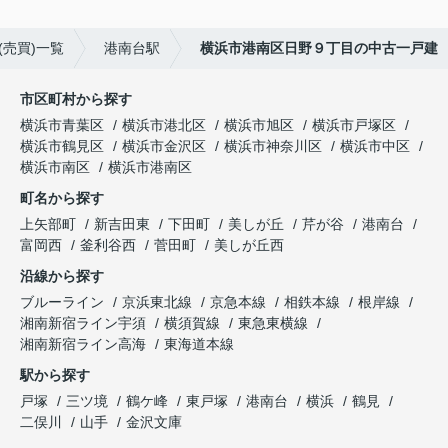
売買)一覧
港南台駅
横浜市港南区日野９丁目の中古一戸建
市区町村から探す
横浜市青葉区
横浜市港北区
横浜市旭区
横浜市戸塚区
横浜市鶴見区
横浜市金沢区
横浜市神奈川区
横浜市中区
横浜市南区
横浜市港南区
町名から探す
上矢部町
新吉田東
下田町
美しが丘
芹が谷
港南台
富岡西
釜利谷西
菅田町
美しが丘西
沿線から探す
ブルーライン
京浜東北線
京急本線
相鉄本線
根岸線
湘南新宿ライン宇須
横須賀線
東急東横線
湘南新宿ライン高海
東海道本線
駅から探す
戸塚
三ツ境
鶴ケ峰
東戸塚
港南台
横浜
鶴見
二俣川
山手
金沢文庫