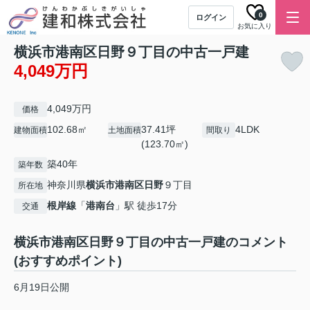
0
ログイン
お気に入り
横浜市港南区日野９丁目の中古一戸建
4,049万円
4,049万円
価格
102.68㎡
37.41坪
4LDK
建物面積
土地面積
間取り
(123.70㎡)
築40年
築年数
神奈川県
横浜市港南区
日野
９丁目
所在地
根岸線
「
港南台
」駅 徒歩17分
交通
横浜市港南区日野９丁目の中古一戸建のコメント
(おすすめポイント)
6月19日公開