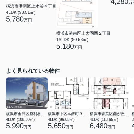
4,280
万
横浜市港南区上永谷４丁目
4LDK (98.51㎡)
5,780
万円
横浜市港南区上大岡西２丁目
1SLDK (80.53㎡)
5,180
万円
よく見られている物件
横浜市金沢区釜利谷東４丁目
横浜市中区本郷町３丁目
横浜市青葉区藤が丘１丁目
4LDK (109.30㎡)
4LDK (96.05㎡)
4LDK (113.65㎡)
3
5,990
5,650
6,480
万円
万円
万円