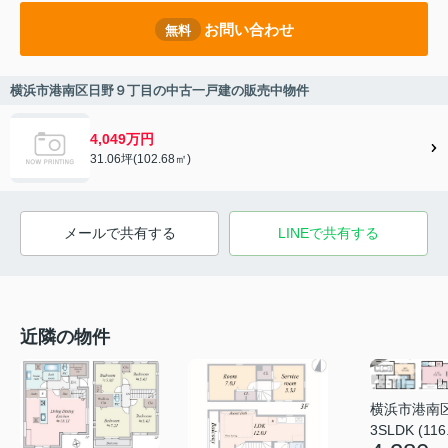
お問い合わせ
無料
横浜市港南区日野９丁目の中古一戸建の販売中物件
4,049万円
31.06坪(102.68㎡)
メールで共有する
LINEで共有する
近隣の物件
横浜市港南
3SLDK (116