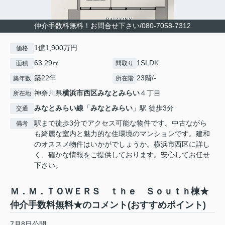
仲介手数料無料！お問合せ下さい/080-7058-7312
1億1,900万円
価格
63.29㎡
1SLDK
面積
間取り
築22年
23階/-
築年数
所在階
神奈川県
横浜市西区
みなとみらい
４丁目
所在地
みなとみらい線
「
みなとみらい
」駅 徒歩3分
交通
駅まで徒歩3分でアクセス可能な物件です。中古ながら
備考
も綺麗な室内と魅力的な住環境のマンションです。建和
のオススメ物件はいかがでしょうか。横浜市西区に詳し
く、確かな情報をご提供しております。安心してお任せ
下さい。
Ｍ．Ｍ．ＴＯＷＥＲＳ ｔｈｅ Ｓｏｕｔｈ棟★
仲介手数料無料★のコメント(おすすめポイント)
7月8日公開