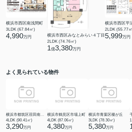
横浜市西区南浅間町
横浜市西区平
3LDK (67.84㎡)
2LDK (55.77㎡
4,990
5,999
横浜市西区みなとみらい４丁目
万円
万円
2LDK (74.76㎡)
1
3,380
億
万円
よく見られている物件
横浜市都筑区荏田南１丁目
横浜市鶴見区市場上町
横浜市青葉区榎が丘
4LDK (90.41㎡)
4LDK (87.06㎡)
3LDK (78.30㎡)
1
3,290
4,380
5,380
万円
万円
万円