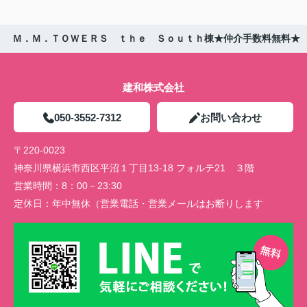
Ｍ．Ｍ．ＴＯＷＥＲＳ ｔｈｅ Ｓｏｕｔｈ棟★仲介手数料無料★
建和株式会社
050-3552-7312
お問い合わせ
〒220-0023
神奈川県横浜市西区平沼１丁目13-18 フォルテ21 ３階
営業時間：
8：00－23:30
定休日：
年中無休（営業電話・営業メールはお断りします