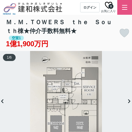
0
ログイン
お気に入り
Ｍ．Ｍ．ＴＯＷＥＲＳ ｔｈｅ Ｓｏｕ
ｔｈ棟★仲介手数料無料★
空室1
1億1,900万円
1
/
6