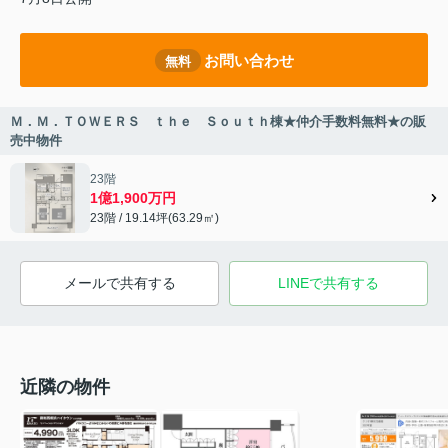
お問い合わせ
無料
Ｍ．Ｍ．ＴＯＷＥＲＳ ｔｈｅ Ｓｏｕｔｈ棟★仲介手数料無料★の販
売中物件
23階
1億1,900万円
23階 / 19.14坪(63.29㎡)
メールで共有する
LINEで共有する
近隣の物件