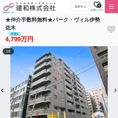
0
ログイン
お気に入り
★仲介手数料無料★パーク・ヴィル伊勢
佐木
空室1
4,799万円
1
/
6