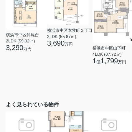
横浜市中区本牧町２丁目
横浜市中区仲尾台
2LDK (55.87㎡)
2LDK (59.02㎡)
3,690
万円
3,290
横浜市中区山下町
万円
4LDK (87.72㎡)
1
1,799
億
万円
よく見られている物件