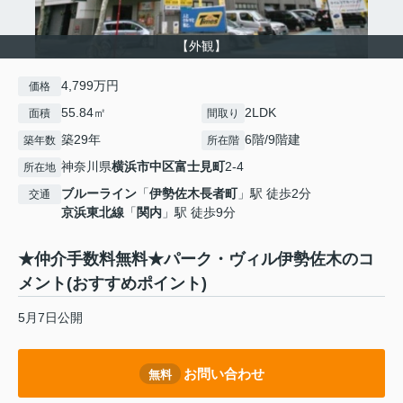
【外観】
4,799万円
価格
55.84㎡
2LDK
面積
間取り
築29年
6階/9階建
築年数
所在階
神奈川県
横浜市中区
富士見町
2-4
所在地
ブルーライン
「
伊勢佐木長者町
」駅 徒歩2分
交通
京浜東北線
「
関内
」駅 徒歩9分
★仲介手数料無料★パーク・ヴィル伊勢佐木のコ
メント(おすすめポイント)
5月7日公開
お問い合わせ
無料