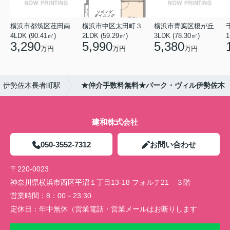
横浜市都筑区荏田南１丁目
横浜市中区太田町３丁目
横浜市青葉区榎が丘
4LDK (90.41㎡)
2LDK (59.29㎡)
3LDK (78.30㎡)
1
3,290
5,990
5,380
万円
万円
万円
伊勢佐木長者町駅
★仲介手数料無料★パーク・ヴィル伊勢佐木
建和株式会社
050-3552-7312
お問い合わせ
〒220-0023
神奈川県横浜市西区平沼１丁目13-18 フォルテ21 ３階
営業時間：
8：00－23:30
定休日：
年中無休（営業電話・営業メールはお断りします