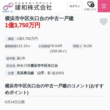
0
ログイン
お気に入り
横浜市中区矢口台の中古一戸建
1億3,750万円
1億3,750万円
価格
121.23㎡
78.04坪
3LDK
建物面積
土地面積
間取り
(258.00㎡)
築1年
築年数
神奈川県
横浜市中区
矢口台
所在地
京浜東北線
「
山手
」駅 徒歩8分
交通
横浜市中区矢口台の中古一戸建のコメント(おすす
めポイント)
6月14日公開