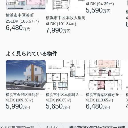
4LDK (94.39㎡)
5,590
万円
横浜市中区英町
4
横浜市中区本牧大里町
2SLDK (105.57㎡)
4LDK (101.84㎡)
6,480
万円
7,990
万円
よく見られている物件
横浜市金沢区釜利谷東４丁目
横浜市中区本郷町３丁目
横浜市青葉区藤が丘１丁目
4LDK (109.30㎡)
4LDK (96.05㎡)
4LDK (113.65㎡)
3
5,990
5,650
6,480
万円
万円
万円
区の戸建(売買)一覧
山手駅
横浜市中区矢口台の中古一戸建