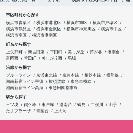
市区町村から探す
横浜市青葉区
横浜市港北区
横浜市旭区
横浜市戸塚区
横浜市鶴見区
横浜市金沢区
横浜市神奈川区
横浜市中区
横浜市南区
横浜市港南区
町名から探す
上矢部町
新吉田東
下田町
美しが丘
芹が谷
港南台
富岡西
菅田町
美しが丘西
馬場
沿線から探す
ブルーライン
京浜東北線
京急本線
相鉄本線
根岸線
湘南新宿ライン宇須
横須賀線
東急東横線
湘南新宿ライン高海
東急田園都市線
駅から探す
三ツ境
鶴ケ峰
東戸塚
港南台
鶴見
二俣川
山手
たまプラーザ
青葉台
上大岡