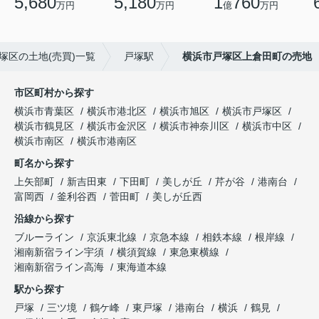
5,680
5,180
1
760
万円
万円
億
万円
塚区の土地(売買)一覧
戸塚駅
横浜市戸塚区上倉田町の売地
市区町村から探す
横浜市青葉区
横浜市港北区
横浜市旭区
横浜市戸塚区
横浜市鶴見区
横浜市金沢区
横浜市神奈川区
横浜市中区
横浜市南区
横浜市港南区
町名から探す
上矢部町
新吉田東
下田町
美しが丘
芹が谷
港南台
富岡西
釜利谷西
菅田町
美しが丘西
沿線から探す
ブルーライン
京浜東北線
京急本線
相鉄本線
根岸線
湘南新宿ライン宇須
横須賀線
東急東横線
湘南新宿ライン高海
東海道本線
駅から探す
戸塚
三ツ境
鶴ケ峰
東戸塚
港南台
横浜
鶴見