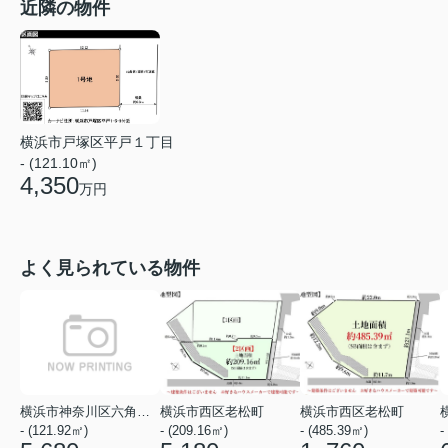
近隣の物件
横浜市戸塚区平戸１丁目
- (121.10㎡)
4,350
万円
よく見られている物件
横浜市神奈川区六角橋２丁目
横浜市西区老松町
横浜市西区老松町
- (121.92㎡)
- (209.16㎡)
- (485.39㎡)
-