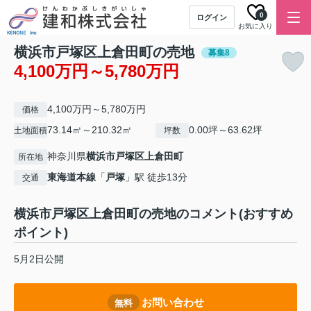
0
ログイン
お気に入り
横浜市戸塚区上倉田町の売地
募集8
4,100万円～5,780万円
4,100万円～5,780万円
価格
73.14㎡～210.32㎡
0.00坪～63.62坪
土地面積
坪数
神奈川県
横浜市戸塚区
上倉田町
所在地
東海道本線
「
戸塚
」駅 徒歩13分
交通
横浜市戸塚区上倉田町の売地のコメント(おすすめ
ポイント)
5月2日公開
お問い合わせ
無料