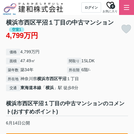
0
ログイン
お気に入り
横浜市西区平沼１丁目の中古マンション
空室1
4,799万円
4,799万円
価格
47.49㎡
1SLDK
面積
間取り
築34年
6階/-
築年数
所在階
神奈川県
横浜市西区
平沼
１丁目
所在地
東海道本線
「
横浜
」駅 徒歩8分
交通
横浜市西区平沼１丁目の中古マンションのコメン
ト(おすすめポイント)
6月14日公開