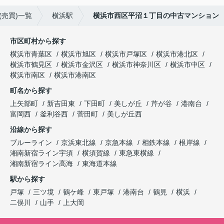
売買)一覧
横浜駅
横浜市西区平沼１丁目の中古マンション
市区町村から探す
横浜市青葉区
横浜市旭区
横浜市戸塚区
横浜市港北区
横浜市鶴見区
横浜市金沢区
横浜市神奈川区
横浜市中区
横浜市南区
横浜市港南区
町名から探す
上矢部町
新吉田東
下田町
美しが丘
芹が谷
港南台
富岡西
釜利谷西
菅田町
美しが丘西
沿線から探す
ブルーライン
京浜東北線
京急本線
相鉄本線
根岸線
湘南新宿ライン宇須
横須賀線
東急東横線
湘南新宿ライン高海
東海道本線
駅から探す
戸塚
三ツ境
鶴ケ峰
東戸塚
港南台
鶴見
横浜
二俣川
山手
上大岡