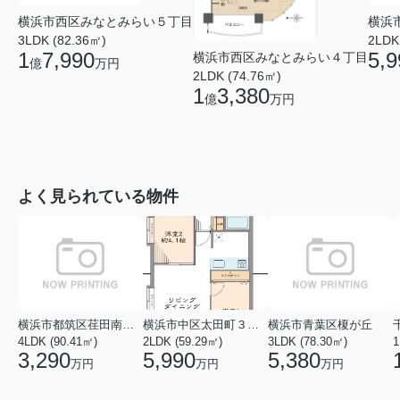
横浜市西区みなとみらい５丁目
横浜
3LDK (82.36㎡)
2LDK
1
7,990
5,9
横浜市西区みなとみらい４丁目
億
万円
2LDK (74.76㎡)
1
3,380
億
万円
よく見られている物件
横浜市都筑区荏田南１丁目
横浜市中区太田町３丁目
横浜市青葉区榎が丘
4LDK (90.41㎡)
2LDK (59.29㎡)
3LDK (78.30㎡)
1
3,290
5,990
5,380
万円
万円
万円