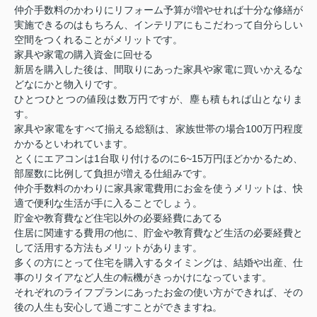
仲介手数料のかわりにリフォーム予算が増やせれば十分な修繕が
実施できるのはもちろん、インテリアにもこだわって自分らしい
空間をつくれることがメリットです。
家具や家電の購入資金に回せる
新居を購入した後は、間取りにあった家具や家電に買いかえるな
どなにかと物入りです。
ひとつひとつの値段は数万円ですが、塵も積もれば山となりま
す。
家具や家電をすべて揃える総額は、家族世帯の場合100万円程度
かかるといわれています。
とくにエアコンは1台取り付けるのに6~15万円ほどかかるため、
部屋数に比例して負担が増える仕組みです。
仲介手数料のかわりに家具家電費用にお金を使うメリットは、快
適で便利な生活が手に入ることでしょう。
貯金や教育費など住宅以外の必要経費にあてる
住居に関連する費用の他に、貯金や教育費など生活の必要経費と
して活用する方法もメリットがあります。
多くの方にとって住宅を購入するタイミングは、結婚や出産、仕
事のリタイアなど人生の転機がきっかけになっています。
それぞれのライフプランにあったお金の使い方ができれば、その
後の人生も安心して過ごすことができますね。