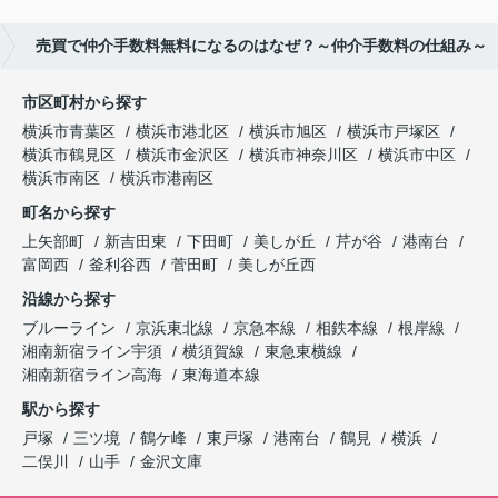
売買で仲介手数料無料になるのはなぜ？～仲介手数料の仕組み～
市区町村から探す
横浜市青葉区
横浜市港北区
横浜市旭区
横浜市戸塚区
横浜市鶴見区
横浜市金沢区
横浜市神奈川区
横浜市中区
横浜市南区
横浜市港南区
町名から探す
上矢部町
新吉田東
下田町
美しが丘
芹が谷
港南台
富岡西
釜利谷西
菅田町
美しが丘西
沿線から探す
ブルーライン
京浜東北線
京急本線
相鉄本線
根岸線
湘南新宿ライン宇須
横須賀線
東急東横線
湘南新宿ライン高海
東海道本線
駅から探す
戸塚
三ツ境
鶴ケ峰
東戸塚
港南台
鶴見
横浜
二俣川
山手
金沢文庫