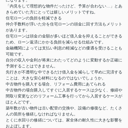
「内見をして理想的な物件だったけど、予算が合わない…」とあ
きらめていた方にとっては嬉しいメリットですね。
住宅ローンの負担を軽減できる
仲介手数料が浮いた分を住宅ローンの頭金に回す方法もメリット
があります。
住宅ローンは頭金の金額が多いほど借入金を抑えることができる
ため、ローン返済にかかる負担を減らせる仕組みです。
金融機関によっては支払い利息の軽減などの優遇を受けることも
可能です。
自分の収入や金利が将来にわたってどのように変動するか正確に
予測することはできません。
先行きが不透明な中できるだけ借入金を減らして早めに完済する
ことは、大きな安心材料になるのではないでしょうか。
中古物件を購入する場合、リフォーム費用にあてられる
中古物件の場合購入してすぐに入居するケースは少なく、修繕や
間取り変更などのリフォーム工事を行ってから入居するケースが
ほとんどです。
築年数が古い物件は古い配管の交換や、設備の修復など、たくさ
んの箇所を修繕しなければなりません。
とくに水回りの修繕については、家全体の耐久性に大きな影響を
およぼします。