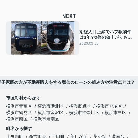
NEXT
沿線人口上昇でハブ駅物件
は3年で2倍の値上がりも
東急、相鉄を結ぶ「新横浜
2023.03.15
線」に期待高まる
母子家庭の方が不動産購入をする場合のローンの組み方や注意点とは？
市区町村から探す
横浜市青葉区
横浜市港北区
横浜市旭区
横浜市戸塚区
横浜市鶴見区
横浜市金沢区
横浜市神奈川区
横浜市中区
横浜市南区
横浜市港南区
町名から探す
上矢部町
新吉田東
下田町
美しが丘
芹が谷
港南台