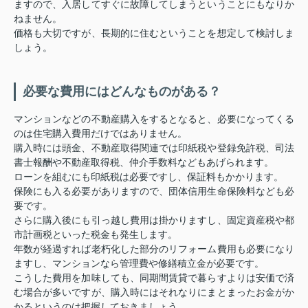
ますので、入居してすぐに故障してしまうということにもなりか
ねません。
価格も大切ですが、長期的に住むということを想定して検討しま
しょう。
必要な費用にはどんなものがある？
マンションなどの不動産購入をするとなると、必要になってくる
のは住宅購入費用だけではありません。
購入時には頭金、不動産取得関連では印紙税や登録免許税、司法
書士報酬や不動産取得税、仲介手数料などもあげられます。
ローンを組むにも印紙税は必要ですし、保証料もかかります。
保険にも入る必要がありますので、団体信用生命保険料なども必
要です。
さらに購入後にも引っ越し費用は掛かりますし、固定資産税や都
市計画税といった税金も発生します。
年数が経過すれば老朽化した部分のリフォーム費用も必要になり
ますし、マンションなら管理費や修繕積立金が必要です。
こうした費用を加味しても、同期間賃貸で暮らすよりは安価で済
む場合が多いですが、購入時にはそれなりにまとまったお金がか
かるというのは把握しておきましょう。