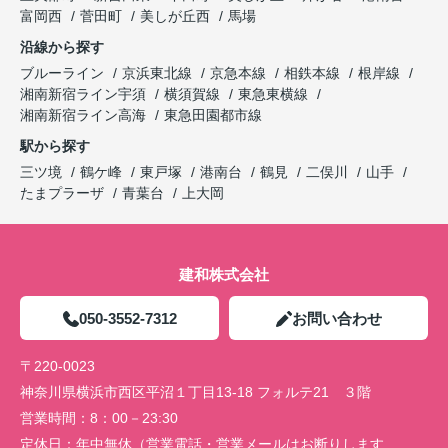
富岡西
菅田町
美しが丘西
馬場
沿線から探す
ブルーライン
京浜東北線
京急本線
相鉄本線
根岸線
湘南新宿ライン宇須
横須賀線
東急東横線
湘南新宿ライン高海
東急田園都市線
駅から探す
三ツ境
鶴ケ峰
東戸塚
港南台
鶴見
二俣川
山手
たまプラーザ
青葉台
上大岡
建和株式会社
050-3552-7312
お問い合わせ
〒220-0023
神奈川県横浜市西区平沼１丁目13-18 フォルテ21 ３階
営業時間：
8：00－23:30
定休日：
年中無休（営業電話・営業メールはお断りします