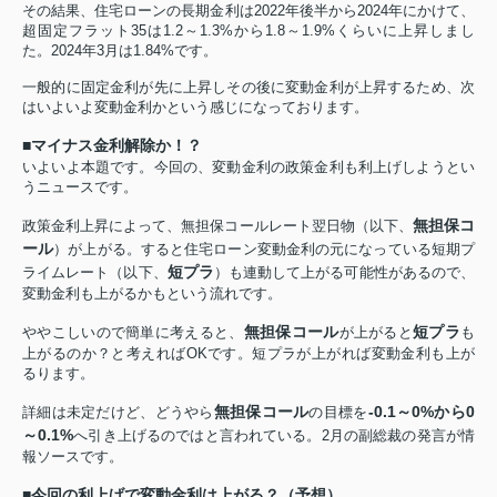
その結果、住宅ローンの長期金利は2022年後半から2024年にかけて、
超固定フラット35は1.2～1.3%から1.8～1.9%くらいに上昇しまし
た。2024年3月は1.84%です。
一般的に固定金利が先に上昇しその後に変動金利が上昇するため、次
はいよいよ変動金利かという感じになっております。
■マイナス金利解除か！？
いよいよ本題です。今回の、変動金利の政策金利も利上げしようとい
うニュースです。
無担保コ
政策金利上昇によって、無担保コールレート翌日物（以下、
ール
）が上がる。すると住宅ローン変動金利の元になっている短期プ
短プラ
ライムレート（以下、
）も連動して上がる可能性があるので、
変動金利も上がるかもという流れです。
無担保コール
短プラ
ややこしいので簡単に考えると、
が上がると
も
上がるのか？と考えればOKです。短プラが上がれば変動金利も上が
るります。
無担保コール
-0.1～0%から0
詳細は未定だけど、どうやら
の目標を
～0.1%
へ引き上げるのではと言われている。2月の副総裁の発言が情
報ソースです。
■今回の利上げで変動金利は上がる？（予想）