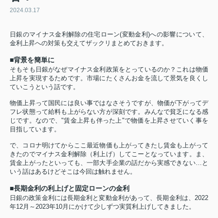
2024.03.17
日銀のマイナス金利解除の住宅ローン(変動金利)への影響について、
金利上昇への対策も交えてザックリまとめておきます。
■背景を簡単に
そもそも日銀がなぜマイナス金利政策をとっているのか？これは物価
上昇を実現するためです。市場にたくさんお金を流して景気を良くし
ていこうという話です。
物価上昇って国民には良い事ではなさそうですが、物価が下がってデ
フレ状態って給料も上がらない方が深刻です。みんなで貧乏になる感
じです。なので、"賃金上昇も伴った上"で物価を上昇させていく事を
目指しています。
で、コロナ明けてからここ最近物価も上がってきたし賃金も上がって
きたのでマイナス金利解除（利上げ）してこーとなっています。ま、
賃金上がったといっても、一部大手企業の話だから実感できない…と
いう話はあるけどそこは今回は触れません。
■長期金利の利上げと固定ローンの金利
日銀の政策金利には長期金利と変動金利があって、長期金利は、2022
年12月～2023年10月にかけて少しずつ実質利上げしてきました。