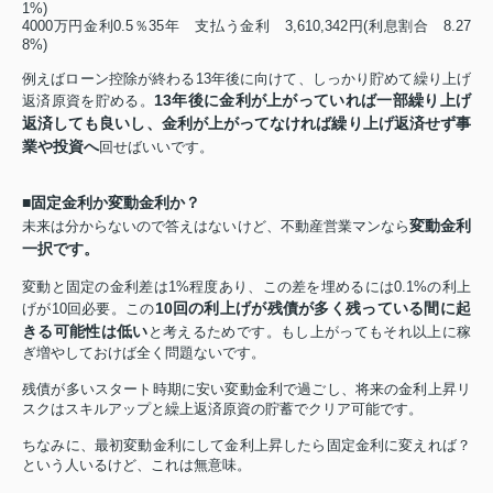
1%)
4000万円金利0.5％35年 支払う金利 3,610,342円
(
利息割合 8.27
8%)
例えばローン控除が終わる13年後に向けて、しっかり貯めて繰り上げ
13年後に金利が上がっていれば一部繰り上げ
返済原資を貯める。
返済しても良いし、金利が上がってなければ繰り上げ返済せず事
業や投資へ
回せばいいです。
■固定金利か変動金利か？
変動金利
未来は分からないので答えはないけど、不動産営業マンなら
一択です。
変動と固定の金利差は1%程度あり、この差を埋めるには0.1%の利上
10回の利上げが残債が多く残っている間に起
げが10回必要。この
きる可能性は低い
と考えるためです。もし上がってもそれ以上に稼
ぎ増やしておけば全く問題ないです。
残債が多いスタート時期に安い変動金利で過ごし、将来の金利上昇リ
スクはスキルアップと繰上返済原資の貯蓄でクリア可能です。
ちなみに、最初変動金利にして金利上昇したら固定金利に変えれば？
という人いるけど、これは無意味。