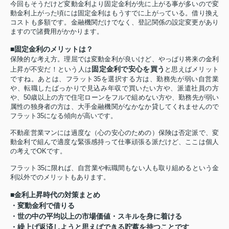
今回もそうだけど変動金利より固定金利が先に上がる事が多いので変
動金利上がった頃には固定金利はもうすでに上がっている。借り換え
コストも多額です。金融機関だけでなく、登記関係の設定変更があり
ますので諸費用がかかります。
■固定金利のメリットは？
保険的な考え方。理屈では変動金利が良いけど、やっぱり将来の金利
固定金利で安心を買う
上昇が不安だ！という人は
と思えばメリット
ですね。あとは、フラット35を選択する方は、勤務先が弱い自営業
や、転職したばっかりで見込み年収で買いたい方や、派遣社員の方
や、50歳以上の方で住宅ローンをフルで組めない方や、勤務先が弱い
属性の独身者の方は、大手金融機関がなかなか貸してくれませんので
フラット35になる傾向が高いです。
不動産営業マンには過度な（心の安心のための）保険は否定派で、変
動金利で組んで適度な緊張感持って仕事頑張る派だけど、ここは個人
の考えでOKです。
フラット35に限れば、自営業や転職間もない人も取り組めるという金
利以外でのメリットもあります。
■金利上昇時代の対策まとめ
・変動金利で借りる
・世の中の平均以上の市場価値・スキルを身に着ける
・繰上げ返済しようと思えばできる貯蓄を持つことです