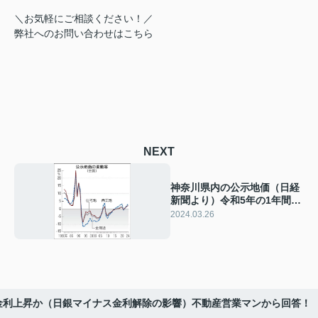
＼お気軽にご相談ください！／
弊社へのお問い合わせはこちら
NEXT
神奈川県内の公示地価（日経
新聞より）令和5年の1年間か
ら デフレマインド脱却する
2024.03.26
金利上昇か（日銀マイナス金利解除の影響）不動産営業マンから回答！