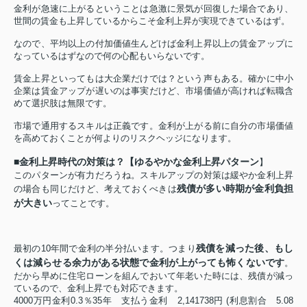
金利が急速に上がるということは急激に景気が回復した場合であり、
世間の賃金も上昇しているからこそ金利上昇が実現できているはず。
なので、平均以上の付加価値生んどけば金利上昇以上の賃金アップに
なっているはずなので何の心配もいらないです。
賃金上昇といってもは大企業だけでは？という声もある。確かに中小
企業は賃金アップが遅いのは事実だけど、市場価値が高ければ転職含
めて選択肢は無限です。
市場で通用するスキルは正義です。金利が上がる前に自分の市場価値
を高めておくことが何よりのリスクヘッジになります。
■金利上昇時代の対策は？【ゆるやかな金利上昇パターン
】
このパターンが有力だろうね。スキルアップの対策は緩やか金利上昇
残債が多い時期が金利負担
の場合も同じだけど、考えておくべきは
が大きい
ってことです。
残債を減った後、もし
最初の10年間で金利の半分払います。つまり
くは減らせる余力がある状態で金利が上がっても怖くないです
。
だから早めに住宅ローンを組んでおいて年老いた時には、残債が減っ
ているので、金利上昇でも対応できます。
4000万円金利0.3％35年 支払う金利 2,141738円 (
利息割合 5.08