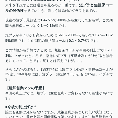
短プラと無担保コー
未来を予想するには過去を見るのが一番です。
ルの関係性
を見ていこう。詳しくは添付のグラフを見てね。
1.475%
現在の短プラ最頻値は
で2008年から変わっておらず、この期
-0.1～0.1%
間の無担保コールは
程です。
1.375～1.62
短プラが今より少し高かったのは1995～2008年くらいで
5%
0.1～0.7%
程度です。この期間の無担保コールは
程です。
0～0.
この情報から予想できるのは、無担保コールが今回の利上げで
1%
に上がったところで、急激に短プラ（変動金利）が上がるとは考
えにくいってことです。絶対とは言えですが。。。
さらにさかのぼると、1993年頃には短プラは4%超・無担保コールが
3%超。1991年頃には、短プラ・無担保コールともに8%超。バブルで
す。
【建和営業マンの予想】
今回の利上げでは、短プラ（変動金利）は変わらない可能性が高いで
す。
■今後の利上げは？
誰にも正解は分からないですが、政策金利があまりに低い状態になっ
ているので、賃金上昇と国債価格次第ではありますが、植田総裁の任