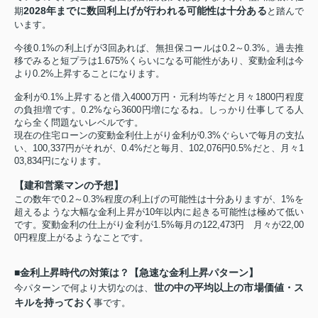
2028年までに数回利上げが行われる可能性は十分ある
期
と踏んで
います。
今後0.1%の利上げが3回あれば、無担保コールは0.2～0.3%。過去推
移でみると短プラは1.675%くらいになる可能性があり、変動金利は今
より0.2%上昇することになります。
金利が0.1%上昇すると借入4000万円・元利均等だと月々1800円程度
の負担増です。0.2%なら3600円増になるね。しっかり仕事してる人
なら全く問題ないレベルです。
現在の住宅ローンの変動金利仕上がり金利が0.3%ぐらいで毎月の支払
い、100,337円がそれが、0.4%だと毎月、102,076円
0.5%だと、月々1
03,834円になります。
【建和営業マンの予想】
この数年で0.2～0.3%程度の利上げの可能性は十分ありますが、1%を
超えるような大幅な金利上昇が10年以内に起きる可能性は極めて低い
です。変動金利の仕上がり金利が1.5%毎月の122,473円 月々が22,00
0円程度上がるようなことです。
■金利上昇時代の対策は？【急速な金利上昇パターン】
世の中の平均以上の市場価値・ス
今パターンで何より大切なのは、
キルを持っておく
事です。