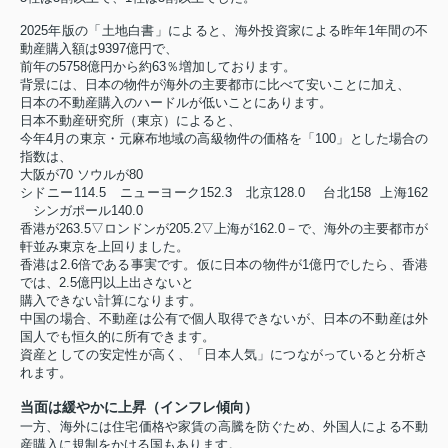
2025年版の「土地白書」によると、海外投資家による昨年1年間の不
動産購入額は9397億円で、
前年の5758億円から約63％増加しております。
背景には、日本の物件が海外の主要都市に比べて安いことに加え、
日本の不動産購入のハードルが低いことにあります。
日本不動産研究所（東京）によると、
今年4月の東京・元麻布地域の高級物件の価格を「100」とした場合の
指数は、
大阪が70 ソウルが80
シドニー114.5 ニューヨーク152.3 北京128.0 台北158
上海162
シンガポール140.0
香港が263.5▽ロンドンが205.2▽上海が162.0－で、海外の主要都市が
軒並み東京を上回りました。
香港は2.6倍である事実です。仮に日本の物件が1億円でしたら、香港
では、2.5億円以上出さないと
購入できない計算になります。
中国の場合、不動産は公有で個人取得できないが、日本の不動産は外
国人でも恒久的に所有できます。
資産としての安定性が高く、「日本人気」につながっていると分析さ
れます。
当面は緩やかに上昇（インフレ傾向）
一方、海外には住宅価格や家賃の高騰を防ぐため、外国人による不動
産購入に規制をかける国もあります。