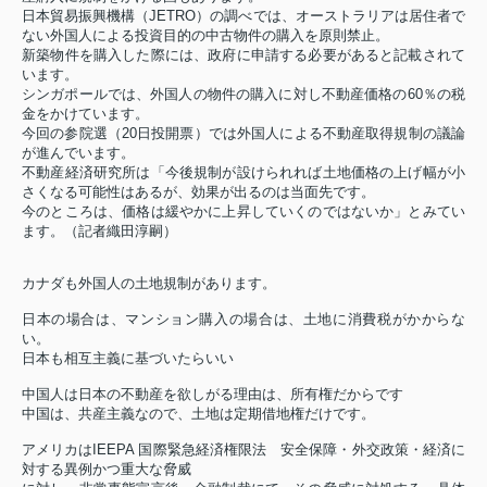
日本貿易振興機構（JETRO）の調べでは、オーストラリアは居住者で
ない外国人による投資目的の中古物件の購入を原則禁止。
新築物件を購入した際には、政府に申請する必要があると記載されて
います。
シンガポールでは、外国人の物件の購入に対し不動産価格の60％の税
金をかけています。
今回の参院選（20日投開票）では外国人による不動産取得規制の議論
が進んでいます。
不動産経済研究所は「今後規制が設けられれば土地価格の上げ幅が小
さくなる可能性はあるが、効果が出るのは当面先です。
今のところは、価格は緩やかに上昇していくのではないか」とみてい
ます。（記者織田淳嗣）
カナダも外国人の土地規制があります。
日本の場合は、マンション購入の場合は、土地に消費税がかからな
い。
日本も相互主義に基づいたらいい
中国人は日本の不動産を欲しがる理由は、所有権だからです
中国は、共産主義なので、土地は定期借地権だけです。
アメリカはIEEPA 国際緊急経済権限法 安全保障・外交政策・経済に
対する異例かつ重大な脅威