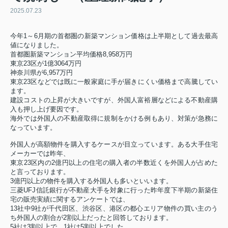
2025.07.23
今年1～6月期の首都圏の新築マンション価格は上半期として過去最高
値になりました。
首都圏新築マンション平均価格8,958万円
東京23区が1億3064万円
神奈川県が6,957万円
東京23区などでは既に一般家庭に手が届きにくい価格まで高騰してい
ます。
建設コストの上昇が大きいですが、外国人富裕層などによる不動産購
入も押し上げ要因です。
海外では外国人の不動産取得に規制をかける例もあり、対策が急務に
なっています。
外国人が高額物件を購入するケースが目立っています。ある大手住宅
メーカーでは昨年、
東京23区内の2億円以上の住宅の購入者の半数近くを外国人が占めた
と言っております。
3億円以上の物件を購入する外国人も多いといいます。
三菱UFJ信託銀行が不動産大手を対象に行った昨年度下半期の新築住
宅の販売実績に関するアンケートでは、
13社中9社が千代田区、渋谷区、港区の都心エリア物件の買い主のう
ち外国人の割合が2割以上だったと回答しております。
5社は3割以上で、1社は5割以上でした。