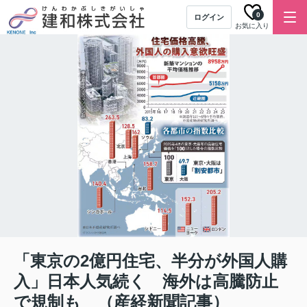
0
ログイン
お気に入り
「東京の2億円住宅、半分が外国人購
入」日本人気続く 海外は高騰防止
で規制も （産経新聞記事）