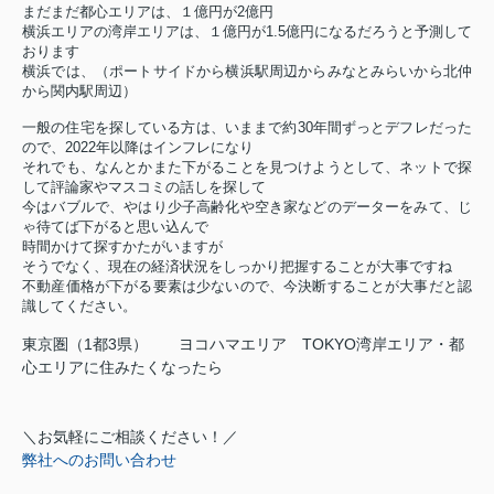
まだまだ都心エリアは、１億円が2億円
横浜エリアの湾岸エリアは、１億円が1.5億円になるだろうと予測して
おります
横浜では、（ポートサイドから横浜駅周辺からみなとみらいから北仲
から関内駅周辺）
一般の住宅を探している方は、いままで約30年間ずっとデフレだった
ので、2022年以降はインフレになり
それでも、なんとかまた下がることを見つけようとして、ネットで探
して評論家やマスコミの話しを探して
今はバブルで、やはり少子高齢化や空き家などのデーターをみて、じ
ゃ待てば下がると思い込んで
時間かけて探すかたがいますが
そうでなく、現在の経済状況をしっかり把握することが大事ですね
不動産価格が下がる要素は少ないので、今決断することが大事だと認
識してください。
東京圏（1都3県） ヨコハマエリア TOKYO湾岸エリア・都
心エリアに住みたくなったら
＼お気軽にご相談ください！／
弊社へのお問い合わせ