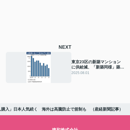
NEXT
東京23区の新築マンション
に供給減、「新築同様」築浅
リノベに代替需要（日経新
2025.08.01
聞）
人購入」日本人気続く 海外は高騰防止で規制も （産経新聞記事）
建和株式会社