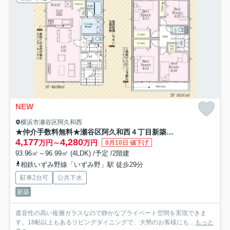
NEW
横浜市瀬谷区阿久和西
★仲介手数料無料★瀬谷区阿久和西４丁目新築分譲住宅【4LDK＋駐車２台/小学校徒歩３分/最適な子育て環境】全４棟
4,177
4,280
万円～
万円
8月10日 値下げ
93.96㎡～96.99㎡ (4LDK) /予定 /2階建
相鉄いずみ野線「いずみ野」駅 徒歩29分
駐車2台可
公共下水
新築
遮音性の高い複層ガラスなので静かなプライベート空間を実現できま
す。18帖以上もあるリビングダイニングで、大勢のお客様にも...
もっと