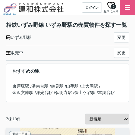
0
ログイン
お気に入り
相鉄いずみ野線 いずみ野駅の売買物件を探す一覧
いずみ野駅
変更
販売中
変更
おすすめの駅
東戸塚駅
/
港南台駅
/
鶴見駅
/
山手駅
/
上大岡駅
/
金沢文庫駅
/
洋光台駅
/
弘明寺駅
/
保土ケ谷駅
/
本郷台駅
7
棟
13
件
新築一戸建