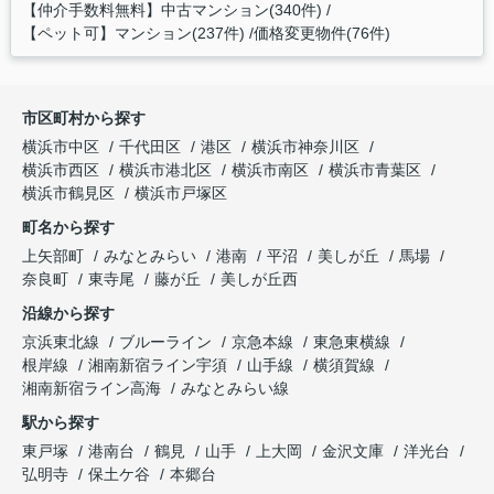
【仲介手数料無料】中古マンション(340件)
【ペット可】マンション(237件)
価格変更物件(76件)
市区町村から探す
横浜市中区
千代田区
港区
横浜市神奈川区
横浜市西区
横浜市港北区
横浜市南区
横浜市青葉区
横浜市鶴見区
横浜市戸塚区
町名から探す
上矢部町
みなとみらい
港南
平沼
美しが丘
馬場
奈良町
東寺尾
藤が丘
美しが丘西
沿線から探す
京浜東北線
ブルーライン
京急本線
東急東横線
根岸線
湘南新宿ライン宇須
山手線
横須賀線
湘南新宿ライン高海
みなとみらい線
駅から探す
東戸塚
港南台
鶴見
山手
上大岡
金沢文庫
洋光台
弘明寺
保土ケ谷
本郷台