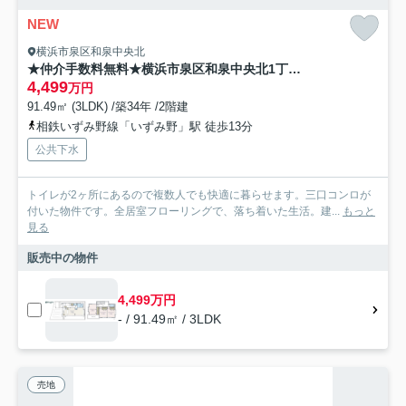
NEW
横浜市泉区和泉中央北
★仲介手数料無料★横浜市泉区和泉中央北1丁目 再生中古戸建
4,499
万円
91.49㎡ (3LDK) /築34年 /2階建
相鉄いずみ野線「いずみ野」駅 徒歩13分
公共下水
トイレが2ヶ所にあるので複数人でも快適に暮らせます。三口コンロが
付いた物件です。全居室フローリングで、落ち着いた生活。建...
もっと
見る
販売中の物件
4,499万円
- / 91.49㎡ / 3LDK
売地