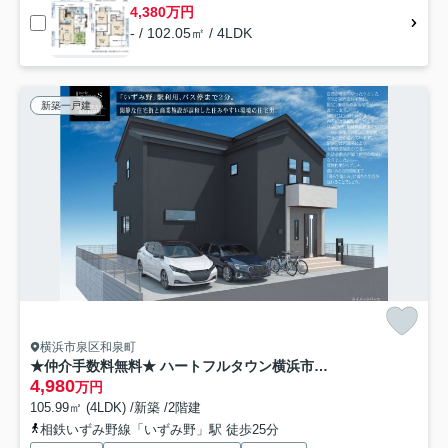
4,380万円
- / 102.05㎡ / 4LDK
新築一戸建
横浜市泉区和泉町
★仲介手数料無料★ ハートフルタウン横浜市泉区和泉町
4,980
万円
105.99㎡ (4LDK) /新築 /2階建
相鉄いずみ野線「いずみ野」駅 徒歩25分