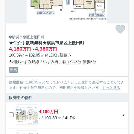
横浜市泉区上飯田町
★仲介手数料無料★横浜市泉区上飯田町
4,180
4,380
万円～
万円
100.39㎡～102.05㎡ (4LDK) /新築 /-
相鉄いずみ野線「いずみ野」駅 バス8分 停歩5分
新築
建物面積は100.39㎡となっており広々とした空間で生活することができ
ます。仲介手数料無料なので、初期費用を軽減したい方...
もっと見る
販売中の物件
4,180万円
- / 100.39㎡ / 4LDK