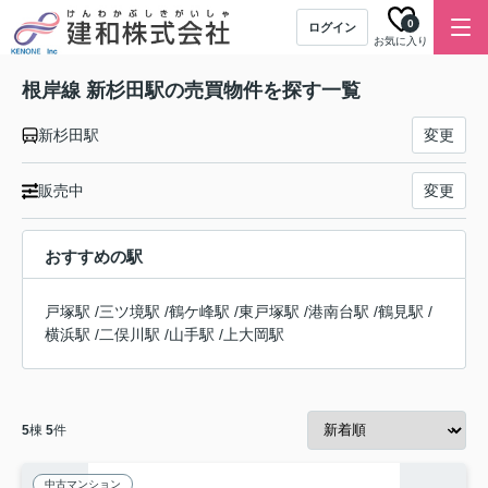
0
ログイン
お気に入り
根岸線 新杉田駅の売買物件を探す一覧
新杉田駅
変更
販売中
変更
おすすめの駅
戸塚駅
/
三ツ境駅
/
鶴ケ峰駅
/
東戸塚駅
/
港南台駅
/
鶴見駅
/
横浜駅
/
二俣川駅
/
山手駅
/
上大岡駅
5
棟
5
件
中古マンション