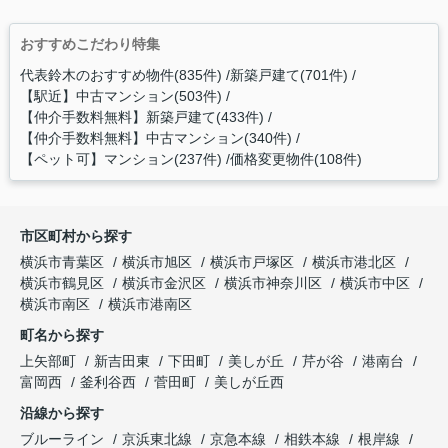
おすすめこだわり特集
代表鈴木のおすすめ物件(835件)
新築戸建て(701件)
【駅近】中古マンション(503件)
【仲介手数料無料】新築戸建て(433件)
【仲介手数料無料】中古マンション(340件)
【ペット可】マンション(237件)
価格変更物件(108件)
市区町村から探す
横浜市青葉区
横浜市旭区
横浜市戸塚区
横浜市港北区
横浜市鶴見区
横浜市金沢区
横浜市神奈川区
横浜市中区
横浜市南区
横浜市港南区
町名から探す
上矢部町
新吉田東
下田町
美しが丘
芹が谷
港南台
富岡西
釜利谷西
菅田町
美しが丘西
沿線から探す
ブルーライン
京浜東北線
京急本線
相鉄本線
根岸線