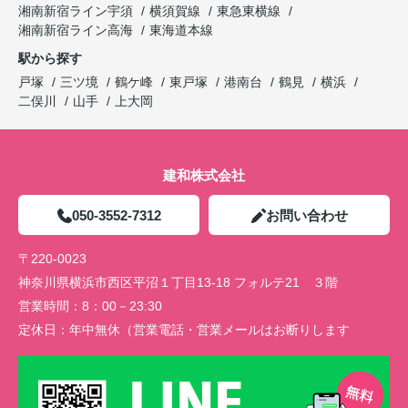
湘南新宿ライン宇須
横須賀線
東急東横線
湘南新宿ライン高海
東海道本線
駅から探す
戸塚
三ツ境
鶴ケ峰
東戸塚
港南台
鶴見
横浜
二俣川
山手
上大岡
建和株式会社
050-3552-7312
お問い合わせ
〒220-0023
神奈川県横浜市西区平沼１丁目13-18 フォルテ21 ３階
営業時間：
8：00－23:30
定休日：
年中無休（営業電話・営業メールはお断りします