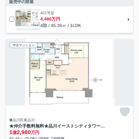
販売中の部屋
401号室
4,480万円
4階 / 45.36㎡ / 1LDK
中古マンション
品川区東品川
★仲介手数料無料★品川イーストシティタワー（東京湾ウォーターフロント期待されている天王洲アイル）
1
2,980
億
万円
67.44㎡ (2LDK) /築8年 /26階建