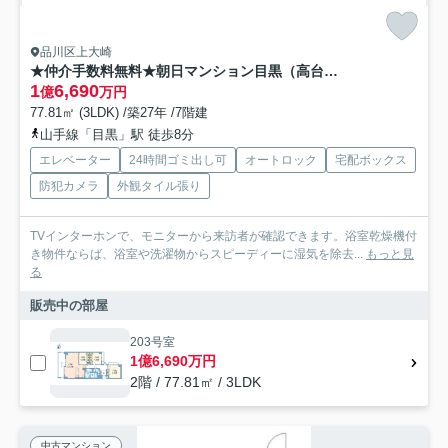
品川区上大崎
★仲介手数料無料★朝日マンション目黒（高台のため、眺望良好）
1
6,690
億
万円
77.81㎡ (3LDK) /築27年 /7階建
山手線「目黒」駅 徒歩8分
エレベーター
24時間ゴミ出し可
オートロック
宅配ボックス
防犯カメラ
外観タイル張り
TVインターホンで、モニターから来訪者が確認できます。浴室乾燥機付
き物件ならば、浴室や洗濯物からスピーディーに湿気を除去...
もっと見
る
販売中の部屋
203号室
1億6,690万円
2階 / 77.81㎡ / 3LDK
中古マンション