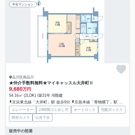
中古マンション
品川区南品川
★仲介手数料無料★マイキャッスル大井町Ⅱ
9,680
万円
54.16㎡ (2LDK) /築31年 /6階建
京浜東北線「大井町」駅 徒歩9分
京急本線「青物横丁」駅 徒歩8分
エレベーター
24時間ゴミ出し可
オートロック
宅配ボックス
防犯カメラ
公共下水
販売中の部屋