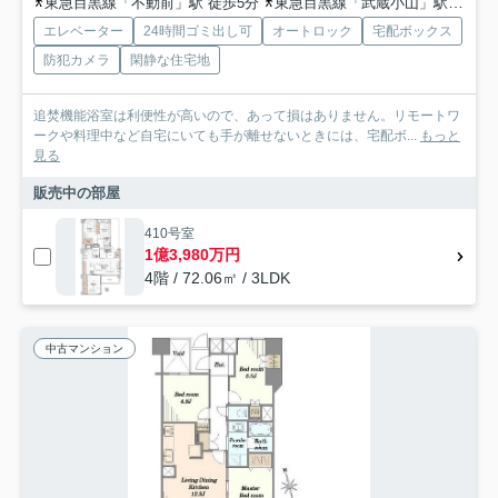
東急目黒線「不動前」駅 徒歩5分
東急目黒線「武蔵小山」駅 徒歩11分
エレベーター
24時間ゴミ出し可
オートロック
宅配ボックス
防犯カメラ
閑静な住宅地
追焚機能浴室は利便性が高いので、あって損はありません。リモートワ
ークや料理中など自宅にいても手が離せないときには、宅配ボ...
もっと
見る
販売中の部屋
410号室
1億3,980万円
4階 / 72.06㎡ / 3LDK
中古マンション