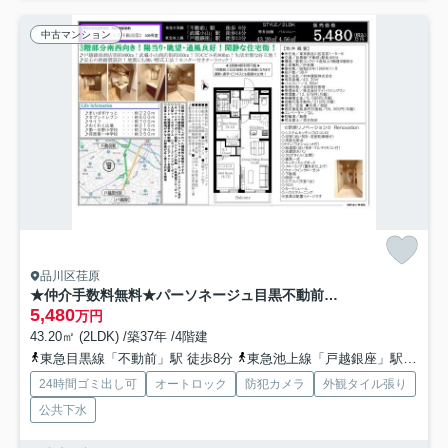
中古マンション
品川区荏原
★仲介手数料無料★パーソネージュ目黒不動前第２
5,480
万円
43.20㎡ (2LDK) /築37年 /4階建
東急目黒線「不動前」駅 徒歩8分
東急池上線「戸越銀座」駅 徒歩10分
24時間ゴミ出し可
オートロック
防犯カメラ
外観タイル張り
公共下水