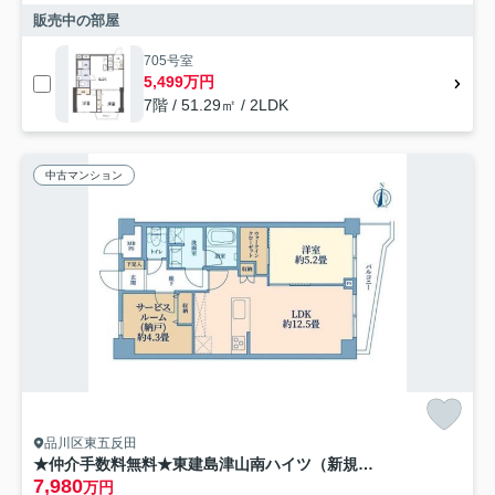
販売中の部屋
705号室
5,499万円
7階 / 51.29㎡ / 2LDK
中古マンション
品川区東五反田
★仲介手数料無料★東建島津山南ハイツ（新規リノベーション済み）
7,980
万円