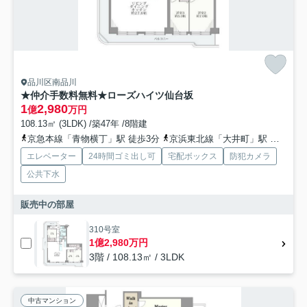
品川区南品川
★仲介手数料無料★ローズハイツ仙台坂
1
2,980
億
万円
108.13㎡ (3LDK) /築47年 /8階建
京急本線「青物横丁」駅 徒歩3分
京浜東北線「大井町」駅 徒歩10分
エレベーター
24時間ゴミ出し可
宅配ボックス
防犯カメラ
公共下水
販売中の部屋
310号室
1億2,980万円
3階 / 108.13㎡ / 3LDK
中古マンション