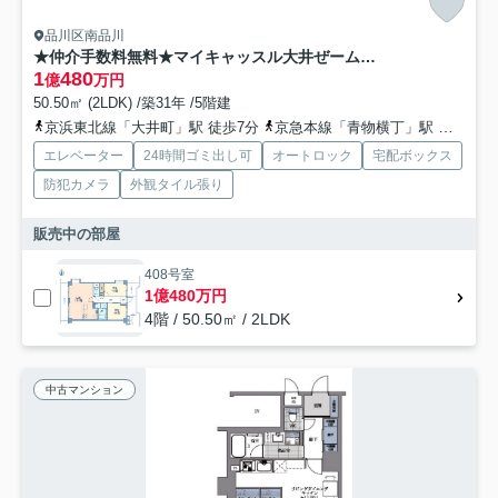
品川区南品川
★仲介手数料無料★マイキャッスル大井ぜームス坂
1
480
億
万円
50.50㎡ (2LDK) /築31年 /5階建
京浜東北線「大井町」駅 徒歩7分
京急本線「青物横丁」駅 徒歩7分
エレベーター
24時間ゴミ出し可
オートロック
宅配ボックス
防犯カメラ
外観タイル張り
販売中の部屋
408号室
1億480万円
4階 / 50.50㎡ / 2LDK
中古マンション