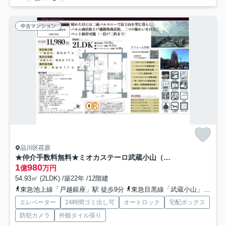
中古マンション
品川区荏原
★仲介手数料無料★ミオカステーロ武蔵小山（新規リノベーション済み）
1
980
億
万円
54.93㎡ (2LDK) /築22年 /12階建
東急池上線「戸越銀座」駅 徒歩9分
東急目黒線「武蔵小山」駅 徒歩10分
エレベーター
24時間ゴミ出し可
オートロック
宅配ボックス
防犯カメラ
外観タイル張り