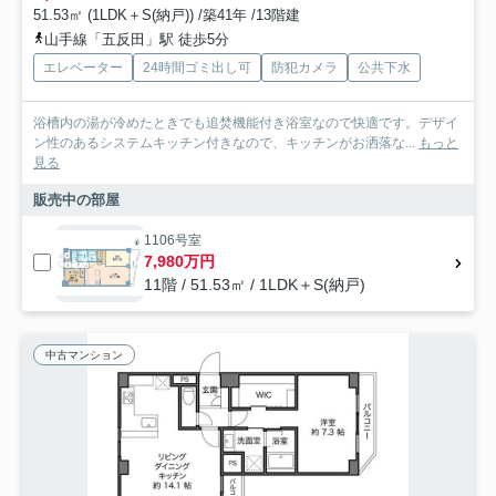
51.53㎡ (1LDK＋S(納戸)) /築41年 /13階建
山手線「五反田」駅 徒歩5分
エレベーター
24時間ゴミ出し可
防犯カメラ
公共下水
浴槽内の湯が冷めたときでも追焚機能付き浴室なので快適です。デザイ
ン性のあるシステムキッチン付きなので、キッチンがお洒落な...
もっと
見る
販売中の部屋
1106号室
7,980万円
11階 / 51.53㎡ / 1LDK＋S(納戸)
中古マンション