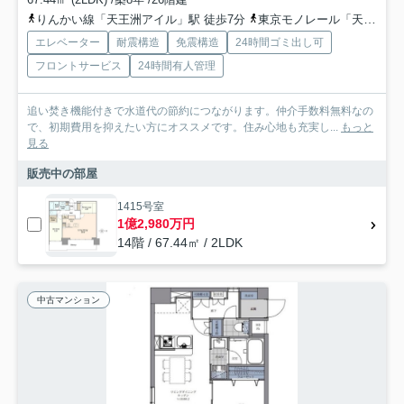
りんかい線「天王洲アイル」駅 徒歩7分
東京モノレール「天王洲アイル」駅 徒歩5分
エレベーター
耐震構造
免震構造
24時間ゴミ出し可
フロントサービス
24時間有人管理
追い焚き機能付きで水道代の節約につながります。仲介手数料無料なの
で、初期費用を抑えたい方にオススメです。住み心地も充実し...
もっと
見る
販売中の部屋
1415号室
1億2,980万円
14階 / 67.44㎡ / 2LDK
中古マンション