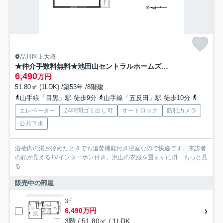
品川区上大崎
★仲介手数料無料★池田山セントラルホームズ（池田山アドレス 西・南の二方向住戸）
6,490
万円
51.80㎡ (1LDK) /築53年 /8階建
山手線「目黒」駅 徒歩9分
山手線「五反田」駅 徒歩10分
南北線「
エレベーター
24時間ゴミ出し可
オートロック
防犯カメラ
公共下水
浴槽内の湯が冷めたときでも追焚機能付き浴室なので快適です。来訪者
の顔が見えるTVインターホン付き。沢山の衣服を畳まずに掛...
もっと見
る
販売中の部屋
3F
6,490万円
3階 / 51.80㎡ / 1LDK