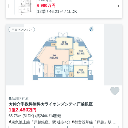
1208号室
6,980万円
12階 / 46.21㎡ / 1LDK
中古マンション
品川区荏原
★仲介手数料無料★ライオンズシティ戸越銀座
1
2,480
億
万円
65.73㎡ (3LDK) /築24年 /14階建
東急池上線「戸越銀座」駅 徒歩4分
都営浅草線「戸越」駅 徒歩7分