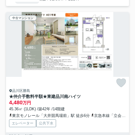
中古マンション
品川区勝島
★仲介手数料半額★東建品川南ハイツ
4,480
万円
45.36㎡ (1LDK) /築42年 /14階建
東京モノレール「大井競馬場前」駅 徒歩6分
京急本線「立会川」駅 徒歩10分
エレベーター
公共下水