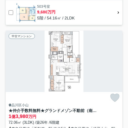
503号室
9,680万円
5階 / 54.16㎡ / 2LDK
中古マンション
品川区小山
★仲介手数料無料★グランドメゾン不動前（南東角住戸・吹き抜け・ロングポーチ付き ）
1
3,980
億
万円
72.06㎡ (3LDK) /築26年 /6階建