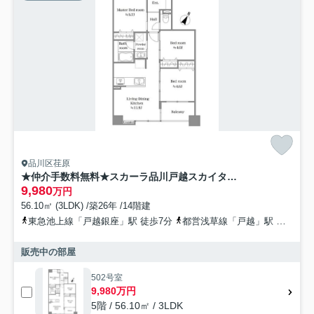
品川区荏原
★仲介手数料無料★スカーラ品川戸越スカイタワー
9,980
万円
56.10㎡ (3LDK) /築26年 /14階建
東急池上線「戸越銀座」駅 徒歩7分
都営浅草線「戸越」駅 徒歩8分
販売中の部屋
502号室
9,980万円
5階 / 56.10㎡ / 3LDK