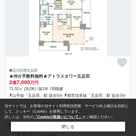
品川区西五反田
★仲介手数料無料★アトラスタワー五反田
2
7,000
億
万円
71.02㎡ (3LDK) /築2年 /30階建
山手線「五反田」駅 徒歩5分
都営浅草線「五反田」駅 徒歩3分
エレベーター
24時間ゴミ出し可
フロントサービス
当サイトでは、お客様の当サイト利用状況把握、サービス向上検討を目的と
24時間有人管理
オートロック
宅配ボックス
して、クッキー（Cookie）を使用しています。
詳しくは、当社の
「Cookieの取扱いについて」
をご確認ください。
販売中の部屋
閉じる
1201号室