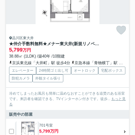
品川区東大井
★仲介手数料無料★メナー東大井(新規リノベーション工事済み）
5,799
万円
38.88㎡ (1LDK) /築40年 /10階建
京浜東北線「大井町」駅 徒歩4分
京急本線「青物横丁」駅 徒歩9分
エレベーター
24時間ゴミ出し可
オートロック
宅配ボックス
防犯カメラ
外観タイル張り
冷めてしまったお風呂も簡単に温めなおすことができる追焚のある浴室
です。来訪者を確認できる、TVインターホン付きです。徒歩...
もっと見
る
販売中の部屋
701号室
5,799万円