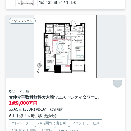
7階 / 38.88㎡ / 1LDK
中古マンション
品川区大崎
★仲介手数料無料★大崎ウエストシティタワーズW棟（大崎駅よりペデストリアンデッキ直結）
1
9,000
億
万円
65.65㎡ (2LDK) /築16年 /39階建
山手線「大崎」駅 徒歩4分
エレベーター
24時間ゴミ出し可
フロントサービス
24時間有人管理
駅直結
オートロック