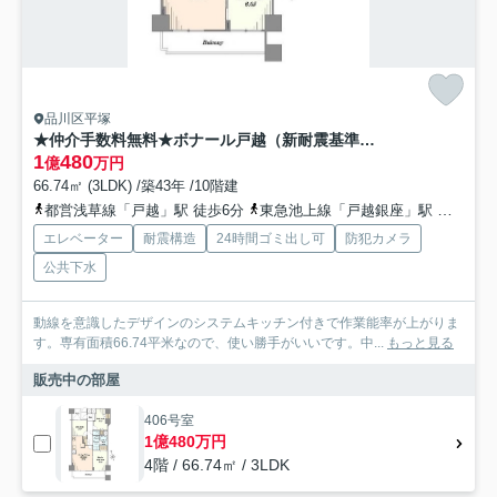
品川区平塚
★仲介手数料無料★ボナール戸越（新耐震基準マンション）
1
480
億
万円
66.74㎡ (3LDK) /築43年 /10階建
都営浅草線「戸越」駅 徒歩6分
東急池上線「戸越銀座」駅 徒歩7分
エレベーター
耐震構造
24時間ゴミ出し可
防犯カメラ
公共下水
動線を意識したデザインのシステムキッチン付きで作業能率が上がりま
す。専有面積66.74平米なので、使い勝手がいいです。中...
もっと見る
販売中の部屋
406号室
1億480万円
4階 / 66.74㎡ / 3LDK