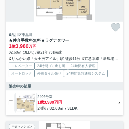
品川区東品川
★仲介手数料無料★ラグナタワー
1
3,980
億
万円
82.68㎡ (3LDK) /築21年 /31階建
りんかい線「天王洲アイル」駅 徒歩11分
京急本線「新馬場」駅 徒歩10分
エレベーター
24時間ゴミ出し可
24時間有人管理
オートロック
外観タイル張り
24時間緊急通報システム
販売中の部屋
2406号室
1億3,980万円
24階 / 82.68㎡ / 3LDK
中古マンション