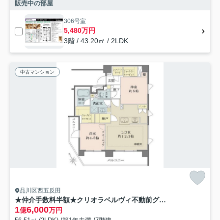
販売中の部屋
306号室
5,480万円
3階 / 43.20㎡ / 2LDK
中古マンション
品川区西五反田
★仲介手数料半額★クリオラベルヴィ不動前グランクラス
1
6,000
億
万円