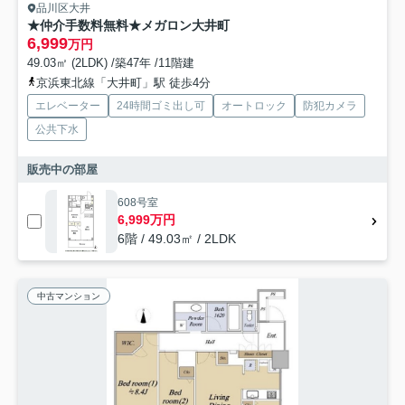
品川区大井
★仲介手数料無料★メガロン大井町
6,999
万円
49.03㎡ (2LDK) /築47年 /11階建
京浜東北線「大井町」駅 徒歩4分
エレベーター
24時間ゴミ出し可
オートロック
防犯カメラ
公共下水
販売中の部屋
608号室
6,999万円
6階 / 49.03㎡ / 2LDK
中古マンション