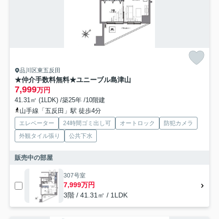
品川区東五反田
★仲介手数料無料★ユニーブル島津山
7,999
万円
41.31㎡ (1LDK) /築25年 /10階建
山手線「五反田」駅 徒歩4分
エレベーター
24時間ゴミ出し可
オートロック
防犯カメラ
外観タイル張り
公共下水
販売中の部屋
307号室
7,999万円
3階 / 41.31㎡ / 1LDK