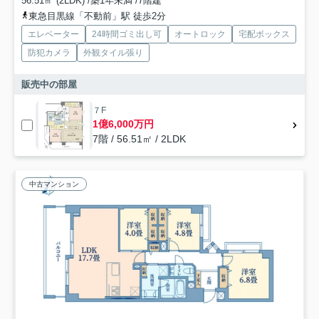
56.51㎡ (2LDK) /築1年未満 /7階建
東急目黒線「不動前」駅 徒歩2分
エレベーター
24時間ゴミ出し可
オートロック
宅配ボックス
防犯カメラ
外観タイル張り
販売中の部屋
７F
1億6,000万円
7階 / 56.51㎡ / 2LDK
中古マンション