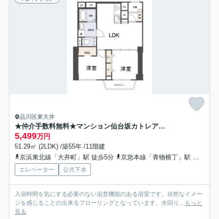
品川区東大井
★仲介手数料無料★マンション仙台坂カトレア（リフォーム完了 再開発大井町トラックスが完成して住みやすくなる街）
5,499
万円
51.29㎡ (2LDK) /築55年 /11階建
京浜東北線「大井町」駅 徒歩5分
京急本線「青物横丁」駅 徒歩6分
エレベーター
公共下水
入浴時間を気にする必要のない追焚機能のある浴室です。自然なイメー
ジを感じることの出来るフローリングとなっています。水回り...
もっと
見る