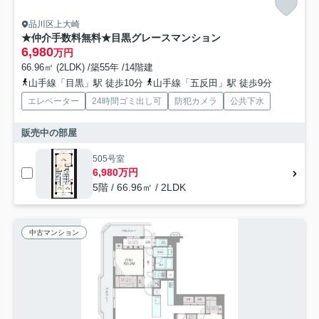
品川区上大崎
★仲介手数料無料★目黒グレースマンション
6,980
万円
66.96㎡ (2LDK) /築55年 /14階建
山手線「目黒」駅 徒歩10分
山手線「五反田」駅 徒歩9分
エレベーター
24時間ゴミ出し可
防犯カメラ
公共下水
販売中の部屋
505号室
6,980万円
5階 / 66.96㎡ / 2LDK
中古マンション